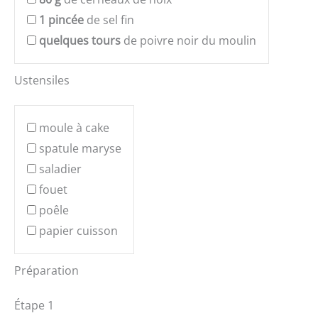
1
pincée
de sel fin
quelques tours
de poivre noir du moulin
Ustensiles
moule à cake
spatule maryse
saladier
fouet
poêle
papier cuisson
Préparation
Étape 1