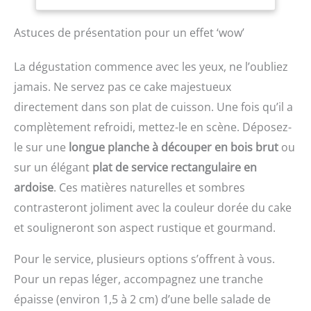
gâteau sur le bord d'un
bol, mélanger les
Astuces de présentation pour un effet ‘wow’
ingrédients, et plus Les
têtes en silicone résistant
La dégustation commence avec les yeux, ne l’oubliez
à la chaleur fonctionnent
jamais. Ne servez pas ce cake majestueux
bien pour gratter et
atteindre les bords et les
directement dans son plat de cuisson. Une fois qu’il a
coins Manches en
complètement refroidi, mettez-le en scène. Déposez-
plastique profilés et
solidement fixés dotés
le sur une
longue planche à découper en bois brut
ou
d'un trou à l'extrémité
sur un élégant
plat de service rectangulaire en
pour être suspendus
ardoise
. Ces matières naturelles et sombres
facilement Longueur de
la poignée : 16,5 cm.
contrasteront joliment avec la couleur dorée du cake
Passe au lave-vaisselle
et souligneront son aspect rustique et gourmand.
pour un nettoyage
rapide. Couleur grise
Pour le service, plusieurs options s’offrent à vous.
offrant un style raffiné et
moderne Il est
Pour un repas léger, accompagnez une tranche
recommandé de séparer
épaisse (environ 1,5 à 2 cm) d’une belle salade de
la tête de la spatule du