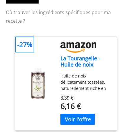
Où trouver les ingrédients spécifiques pour ma
recette ?
-27%
La Tourangelle -
Huile de noix
toastée - Riche en
Huile de noix
Omega 3 - 250ml
délicatement toastées,
naturellement riche en
Omega 3. Huile de
8,39 €
grande qualité obtenue
6,16 €
selon un savoir-faire
ancestral. Les noix sont
toastées à la main puis
pressées à l'aide d'une
presse hydraulique