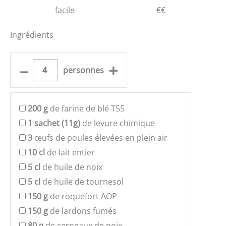
facile
€€
Ingrédients
–
+
personnes
200
g
de farine de blé T55
1
sachet (11g)
de levure chimique
3
œufs de poules élevées en plein air
10
cl
de lait entier
5
cl
de huile de noix
5
cl
de huile de tournesol
150
g
de roquefort AOP
150
g
de lardons fumés
80
g
de cerneaux de noix