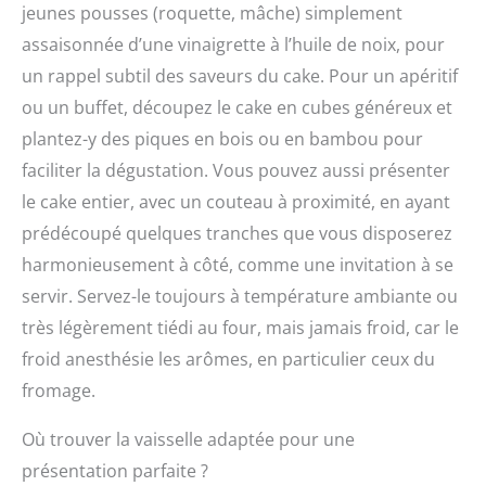
jeunes pousses (roquette, mâche) simplement
manche avant de les
mettre au lave-vaisselle,
assaisonnée d’une vinaigrette à l’huile de noix, pour
pour un nettoyage plus
un rappel subtil des saveurs du cake. Pour un apéritif
efficace Silicone
alimentaire approuvé par
ou un buffet, découpez le cake en cubes généreux et
la FDA. Non toxique, sans
plantez-y des piques en bois ou en bambou pour
odeur, antiadhésif,
faciliter la dégustation. Vous pouvez aussi présenter
excellentes propriétés
d’absorption Résistant à
le cake entier, avec un couteau à proximité, en ayant
la chaleur et durable. Se
prédécoupé quelques tranches que vous disposerez
nettoie simplement avec
harmonieusement à côté, comme une invitation à se
de l’eau chaude ou au
lave-vaisselle, pensez à
servir. Servez-le toujours à température ambiante ou
retirer le manche avant
très légèrement tiédi au four, mais jamais froid, car le
de mettre la spatule au
lave-vaisselle La tête
froid anesthésie les arômes, en particulier ceux du
coudée sera très utile
fromage.
pour les pâtes les plus
denses. Vous pouvez
Où trouver la vaisselle adaptée pour une
utiliser la spatule pour
mélanger, racler ou
présentation parfaite ?