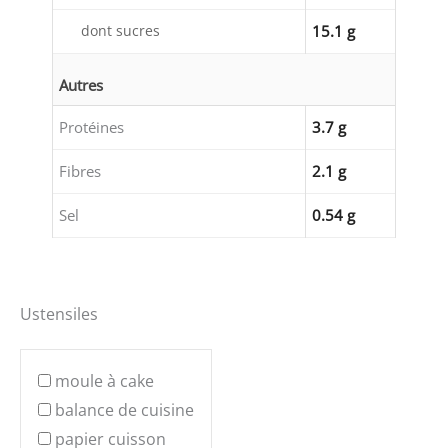
dont sucres
15.1 g
Autres
Protéines
3.7 g
Fibres
2.1 g
Sel
0.54 g
Ustensiles
moule à cake
balance de cuisine
papier cuisson