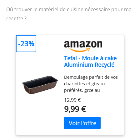
Où trouver le matériel de cuisine nécessaire pour ma
recette ?
-23%
Tefal - Moule à cake
Aluminium Recyclé
Antiadhésif
Demoulage parfait de vos
Chocolat - 28 cm
charlottes et gteaux
préférés, grce au
revêtement antiadhésif
12,99 €
exclusif de ce moule
9,99 €
Haute resistance et
durabilite : Ce moule à
gteau est fabriqué en
aluminium 100 pourcent
recyclé, 2 fois plus