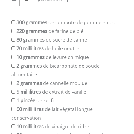
300
grammes
de compote de pomme en pot
220
grammes
de farine de blé
80
grammes
de sucre de canne
70
millilitres
de huile neutre
10
grammes
de levure chimique
2
grammes
de bicarbonate de soude
alimentaire
2
grammes
de cannelle moulue
5
millilitres
de extrait de vanille
1
pincée
de sel fin
60
millilitres
de lait végétal longue
conservation
10
millilitres
de vinaigre de cidre