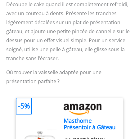
Découpe le cake quand il est complètement refroidi,
chaleur jusqu'à 220 °C,
aux erreurs de
peut être utilisé
conversion grâce à la
avec un couteau à dents. Présente les tranches
plusieurs fois Contenu : 1
fonction liquide qui vous
légèrement décalées sur un plat de présentation
rouleau de papier
permet de passer
sulfurisé, 100 m, couleur
gâteau, et ajoute une petite pincée de cannelle sur le
facilement du sec au
: marron
liquide, en unités
dessus pour un effet visuel simple. Pour un service
métriquesg, ml, fl oz etlb
soigné, utilise une pelle à gâteau, elle glisse sous la
oz PRÊT À L'EMPLOI:
2piles AAA sont incluses
tranche sans l’écraser.
pour utiliser
immédiatement votre
Où trouver la vaisselle adaptée pour une
balance de cuisine
présentation parfaite ?
RANGEMENT SECURISE:
le design fin et le crochet
rétractable permettent
de ranger ou d'accrocher
-5%
facilement la balance
lorsque vous ne l'utilisez
Masthome
pas LIVRÉ AVEC : balance
Présentoir à Gâteau
de cuisine Optiss, 2piles
Sur Pied avec
AAA