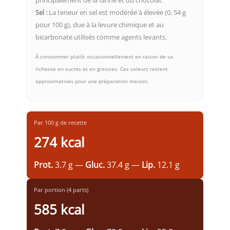
Sel :
La teneur en sel est modérée à élevée (0, 54 g
pour 100 g), due à la levure chimique et au
bicarbonate utilisés comme agents levants.
À consommer plutôt occasionnellement en raison de sa
richesse en sucres et en graisses. Ces valeurs restent
approximatives pour une préparation maison.
Par 100 g de recette
274 kcal
Prot.
3.7 g —
Gluc.
37.4 g —
Lip.
12.1 g
Par portion (4 parts)
585 kcal