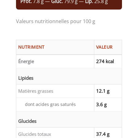
Prot.
7.8 g —
Gluc.
79.9 g —
Lip.
25.8 g
Valeurs nutritionnelles pour 100 g
NUTRIMENT
VALEUR
Énergie
274 kcal
Lipides
Matières grasses
12.1 g
dont acides gras saturés
3.6 g
Glucides
Glucides totaux
37.4 g