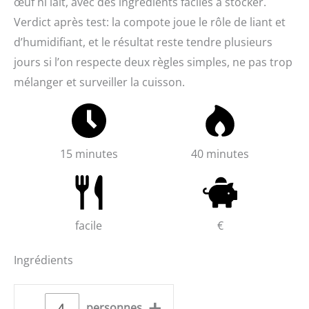
œuf ni lait, avec des ingrédients faciles à stocker.
Verdict après test: la compote joue le rôle de liant et
d’humidifiant, et le résultat reste tendre plusieurs
jours si l’on respecte deux règles simples, ne pas trop
mélanger et surveiller la cuisson.
15 minutes
40 minutes
facile
€
Ingrédients
–
+
personnes