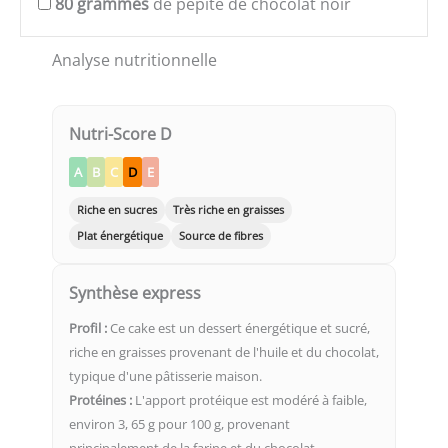
80
grammes
de pépite de chocolat noir
Analyse nutritionnelle
Nutri-Score D
A
B
C
D
E
Riche en sucres
Très riche en graisses
Plat énergétique
Source de fibres
Synthèse express
Profil :
Ce cake est un dessert énergétique et sucré,
riche en graisses provenant de l'huile et du chocolat,
typique d'une pâtisserie maison.
Protéines :
L'apport protéique est modéré à faible,
environ 3, 65 g pour 100 g, provenant
principalement de la farine et du chocolat.