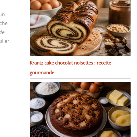
 un
ache
de
lier,
Krantz cake chocolat noisettes : recette
gourmande