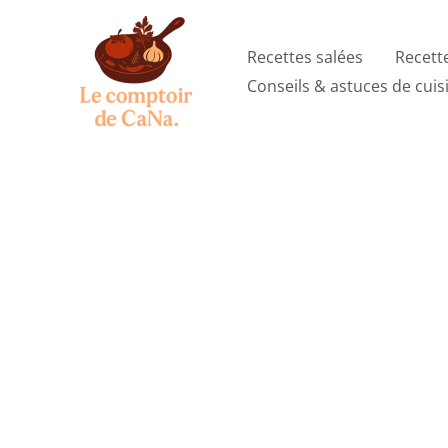
Aller
au
Recettes salées
Recett
contenu
Conseils & astuces de cuis