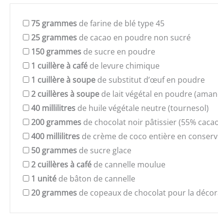
75
grammes
de farine de blé type 45
25
grammes
de cacao en poudre non sucré
150
grammes
de sucre en poudre
1
cuillère à café
de levure chimique
1
cuillère à soupe
de substitut d’œuf en poudre
2
cuillères à soupe
de lait végétal en poudre (aman
40
millilitres
de huile végétale neutre (tournesol)
200
grammes
de chocolat noir pâtissier (55% cac
400
millilitres
de crème de coco entière en conser
50
grammes
de sucre glace
2
cuillères à café
de cannelle moulue
1
unité
de bâton de cannelle
20
grammes
de copeaux de chocolat pour la décor