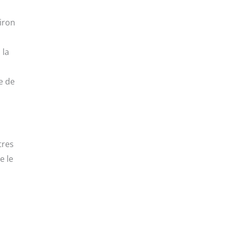
iron
 la
e de
tres
e le