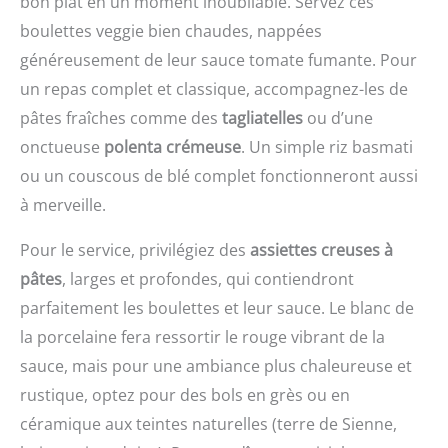
décortiquées Fonction 6-
bon plat en un moment inoubliable. Servez ces
l'ensemble comprend
en-1: Le mélangeur à
des accessoires pour
boulettes veggie bien chaudes, nappées
main a des fonctions 6-
mixer, fouetter, râper et
généreusement de leur sauce tomate fumante. Pour
en-un, qui peuvent être
pétrir la pâte. Il
utilisées de différentes
comprend également 3
un repas complet et classique, accompagnez-les de
manières. Elle est
récipients d'une capacité
pâtes fraîches comme des
tagliatelles
ou d’une
équipée d'un bol
de 600 ml, 860 ml et 1
onctueuse
polenta crémeuse
. Un simple riz basmati
mélangeur et peut être
500 ml.
utilisée pour mélanger la
ou un couscous de blé complet fonctionneront aussi
viande et les légumes. Le
à merveille.
godet mélangeur peut
être utilisé pour le jus, la
Pour le service, privilégiez des
assiettes creuses à
purée, etc., et le
mélangeur peut être
pâtes
, larges et profondes, qui contiendront
utilisé pour mélanger les
parfaitement les boulettes et leur sauce. Le blanc de
blancs d'œufs Fonction
la porcelaine fera ressortir le rouge vibrant de la
de turbocompression: le
baton de cuisson a une
sauce, mais pour une ambiance plus chaleureuse et
fonction de
rustique, optez pour des bols en grès ou en
suralimentation, qui peut
améliorer la vitesse
céramique aux teintes naturelles (terre de Sienne,
d'agitation et réduire les