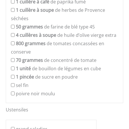
1
cuillère à café
de paprika fumé
1
cuillère à soupe
de herbes de Provence
séchées
50
grammes
de farine de blé type 45
4
cuillères à soupe
de huile d’olive vierge extra
800
grammes
de tomates concassées en
conserve
70
grammes
de concentré de tomate
1
unité
de bouillon de légumes en cube
1
pincée
de sucre en poudre
sel fin
poivre noir moulu
Ustensiles