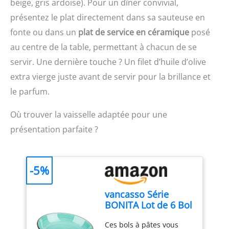
beige, gris ardoise). Pour un dîner convivial,
éclaboussures, vous
présentez le plat directement dans sa sauteuse en
permettant de préparer
les ingrédients plus
fonte ou dans un
plat de service en céramique
posé
facilement et plus
au centre de la table, permettant à chacun de se
rapidement Conception
antidérapante: La
servir. Une dernière touche ? Un filet d’huile d’olive
poignée de la machine
extra vierge juste avant de servir pour la brillance et
de cuisson portative
le parfum.
adopte une conception
antidérapante, ce qui
Où trouver la vaisselle adaptée pour une
vous permet d'éviter de
glisser et de réduire la
présentation parfaite ?
fatigue de la main lors du
mélange.La conception
par immersion peut
-5%
réduire les
éclaboussures et les
débordements de
vancasso Série
nourriture Facile à
BONITA Lot de 6 Bol
nettoyer: Les pièces de
à Pâtes en Grès de
mélange de la machine
Ces bols à pâtes vous
38oz Bols Service,