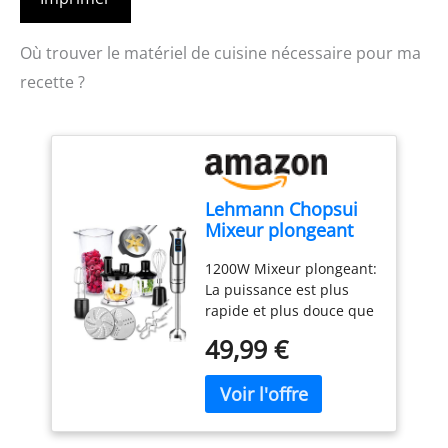
Où trouver le matériel de cuisine nécessaire pour ma
recette ?
Lehmann Chopsui
Mixeur plongeant
1200 W, Mixeur
1200W Mixeur plongeant:
Plongeur avec 8
La puissance est plus
niveaux de vitesse,
rapide et plus douce que
Mixeur blender pour
les autres mixeurs
Aliments pour Bebe,
49,99 €
plongeants, vous aider à
Soupe, Sauce et
gagner plus de temps
Purée, 9 Accessoires
dans une journée
du mixer inclus
chargée. 8 vitesses et
Turbo: le bouton turbo,