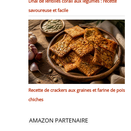
Dhal de lentilles corail aux légumes : recette
savoureuse et facile
Recette de crackers aux graines et farine de pois
chiches