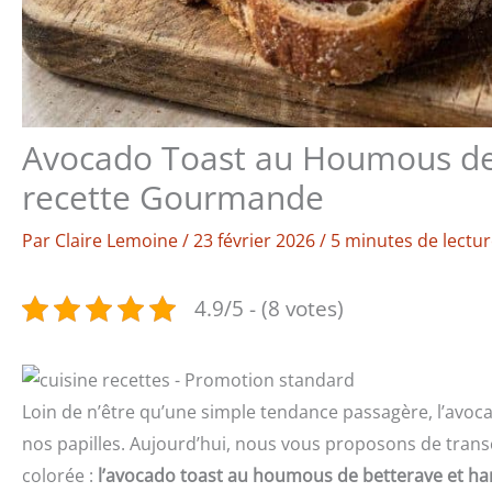
Avocado Toast au Houmous de 
recette Gourmande
Par
Claire Lemoine
/
23 février 2026
/
5 minutes de lectu
4.9/5 - (8 votes)
Loin de n’être qu’une simple tendance passagère, l’avoca
nos papilles. Aujourd’hui, nous vous proposons de tran
colorée :
l’avocado toast au houmous de betterave et ha