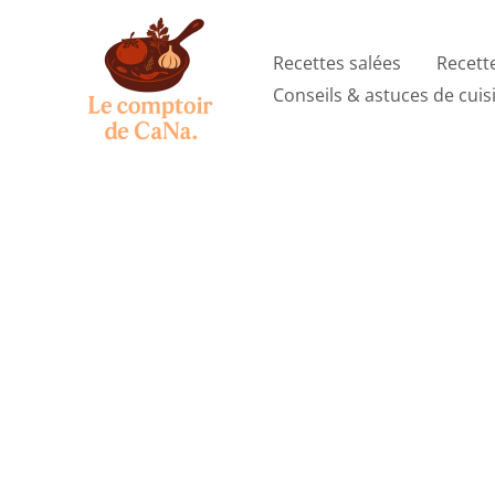
Aller
au
Recettes salées
Recett
contenu
Conseils & astuces de cuis