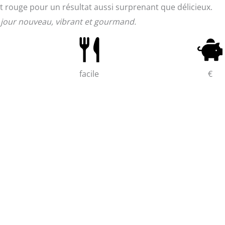
ot rouge pour un résultat aussi surprenant que délicieux.
 jour nouveau, vibrant et gourmand.
facile
€