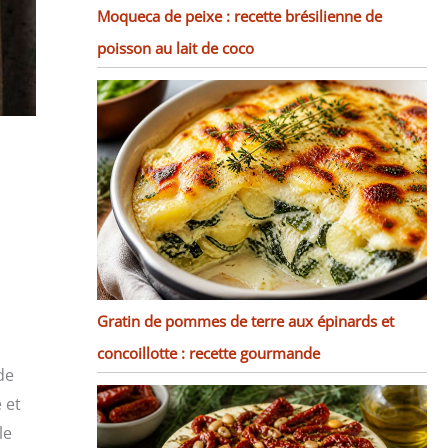
Moqueca de peixe : recette brésilienne de
poisson au lait de coco
Gratin de pommes de terre aux épinards et
concoillotte : recette gourmande
de
 et
le