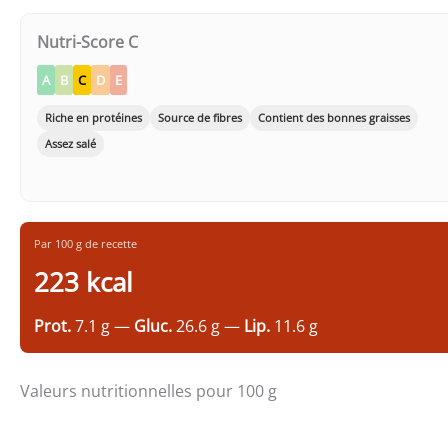
Nutri-Score C
A
B
C
D
E
Riche en protéines
Source de fibres
Contient des bonnes graisses
Assez salé
Par 100 g de recette
223 kcal
Prot.
7.1 g —
Gluc.
26.6 g —
Lip.
11.6 g
Valeurs nutritionnelles pour 100 g