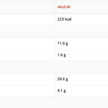
VALEUR
223 kcal
11.6 g
1.6 g
26.6 g
4.1 g