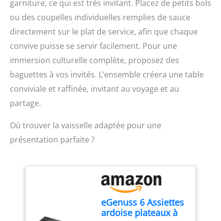
choix d'ingrédients de
garniture, ce qui est très invitant. Placez de petits bols
haute qualité comme
ou des coupelles individuelles remplies de sauce
ceux proposés par
directement sur le plat de service, afin que chaque
Tanoshi et sur une
cuisson parfaite du riz,
convive puisse se servir facilement. Pour une
gage du goût et de la
immersion culturelle complète, proposez des
tenue du sushi LE
baguettes à vos invités. L’ensemble créera une table
VINAIGRE DE RIZ DANS
LES SUSHIS : Le vinaigre
conviviale et raffinée, invitant au voyage et au
de riz est l'une des clés
partage.
pour réussir ses sushis.
Grce à lui, le riz a plus de
Où trouver la vaisselle adaptée pour une
facilité à s'agglutiner afin
de former un nigiri-sushi
présentation parfaite ?
ou un maki savoureux
qui se tient bien LA
MARQUE TANOSHI :
Tanoshi vous fait voyager
en Asie avec délice, au
travers de produits
eGenuss 6 Assiettes
authentiques, savoureux
ardoise plateaux à
et raffinés, dédiés à la