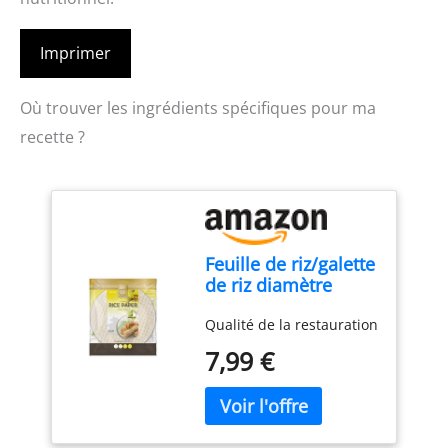
Imprimer
Où trouver les ingrédients spécifiques pour ma
recette ?
Feuille de riz/galette
de riz diamètre
22cm - environ 45
Qualité de la restauration
feuilles - sachet
500g
7,99 €