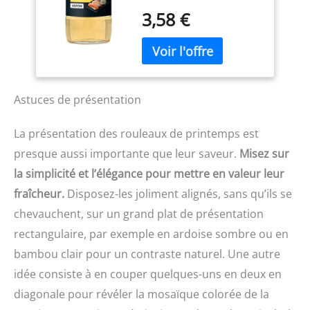
de riz Tanoshi permet
végétaliens, nourriture
3,58 €
d'assaisonner votre riz à
naturelle faite avec soin
sushis, mais aussi les
pour les gens et la
salades et les marinades,
planète EMBALLAGE: Mis
pour de délicieux repas
en bouteille dans du
asiatiques en famille ou
verre recyclable avec un
entre amis
emballage neutre en
Astuces de présentation
L'INCONTOURNABLE
CO2, soutenant la
VINAIGRE DE RIZ : Obtenu
durabilité de la source au
La présentation des rouleaux de printemps est
par fermentation du riz,
rayon
presque aussi importante que leur saveur.
Misez sur
le vinaigre de riz est un
assaisonnement
la simplicité et l’élégance pour mettre en valeur leur
incontournable dans la
fraîcheur.
Disposez-les joliment alignés, sans qu’ils se
cuisine japonaise. Peu
acide et subtilement
chevauchent, sur un grand plat de présentation
sucré, il accompagne à
rectangulaire, par exemple en ardoise sombre ou en
merveille tous types de
bambou clair pour un contraste naturel. Une autre
sauces LE SECRET DES
MEILLEURS SUSHIS :
idée consiste à en couper quelques-uns en deux en
Réussir ses sushis
diagonale pour révéler la mosaïque colorée de la
maison repose sur le