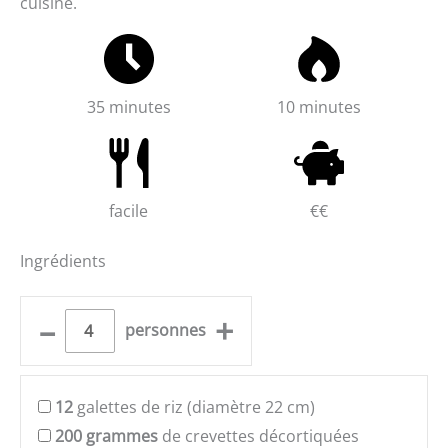
cuisine.
35 minutes
10 minutes
facile
€€
Ingrédients
–
+
personnes
12
galettes de riz (diamètre 22 cm)
200
grammes
de crevettes décortiquées