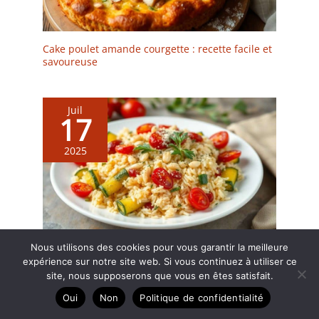
de baguettes est livrée
différent La gravure sur
empêche l adhésion des
restauration. Idéaux pour
dans ses propres
les tiges métalliques
restes de nourriture et
le ketchup, la moutarde,
manches. Élégant à
réduit la sensation de
des odeurs, facilitant un
la sauce soja, la sauce
Cake poulet amande courgette : recette facile et
utiliser dans les
glissement. 【Passe au
nettoyage rapide à la
piquante et bien d'autres
savoureuse
restaurants et à la
Lave-vaisselle et Facile à
main ou au lave-vaisselle
condiments, ils
maison et bonne hygiène
Nettoyer】: Ils peuvent
pour un usage quotidien
répondent à tous les
pour les plats à
être mis au lave-vaisselle
intensif FINITION NOIRE
besoins en trempettes et
Juil
emporter. ✅ LONGUEUR
et dans l'armoire de
MATE ÉLÉGANTE ET
en portions. Ils peuvent
17
20 CM ÉPAISSEUR 4,5 MM
stérilisation.Résolvez
MODERNE : Apportez une
également servir de
: Prise en main facile,
complètement le
touche de sophistication
petits contenants de
2025
même pour les
problème du nettoyage
sobre à votre dressage
rangement pour divers
débutants en baguettes.
après les repas, même le
de table quotidien. La
accessoires du quotidien.
Les baguettes de moins
lavage à la main ne
glaçure mate confère à
de 4,5 mm d'épaisseur
laissera pas de saleté et
ces dip schälchen un look
sont difficiles à tenir. ✅
de taches d'huile.Idéal
moderne et intemporel,
QU'EST-CE QUE
pour les baguettes
parfait pour les hôtes
GENROKU ? Genroku 元禄
réutilisables. Si vous ne
Nous utilisons des cookies pour vous garantir la meilleure
exigeants souhaitant une
Courgettes Farcies au Riz, tomates Séchées et
est une ère japonaise de
Pignons de Pin : recette Savoureuse
voulez pas utiliser de
expérience sur notre site web. Si vous continuez à utiliser ce
présentation de table
1688 à 1704, l'âge d'or de
baguettes jetables, vous
site, nous supposerons que vous en êtes satisfait.
épurée et raffinée lors
la période Edo. La
pouvez les emmener au
des apéritifs
Oui
Non
Politique de confidentialité
caractéristique des
travail et les laver à l'eau
Juil