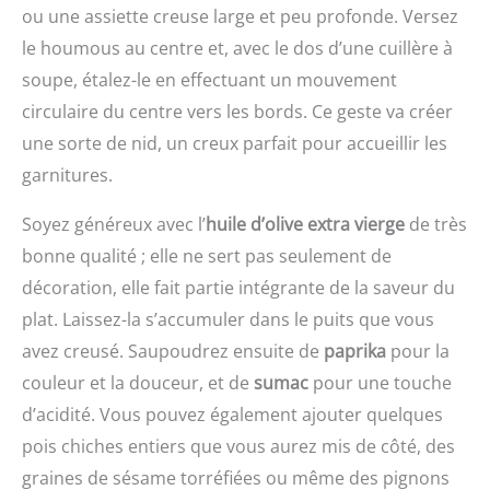
MANUEL et PRÉRÉGLÉ :
Engagement qualité:
ou une assiette creuse large et peu profonde. Versez
incontournable de la
robot est équipé d'une
Les mixeurs Ninja Detect
Nous respectons des
cuise du Moyen-Orient et
fonction moulin à café
le houmous au centre et, avec le dos d’une cuillère à
vous permettent de
normes exceptionnelles
de l'Est de la
pour moudre grains de
prendre le contrôle de
soupe, étalez-le en effectuant un mouvement
tout au long de la chaîne
Méditerranée est connu
café et épices / Couteau
votre cuisine. Profitez de
de valeur, de la culture à
pour être un ingrédient
circulaire du centre vers les bords. Ce geste va créer
multifonction MultiLevel6
la technologie
l'emballage, afin de
clé de la préparation de
doté de 3 doubles lames
automatique BlendSense,
une sorte de nid, un creux parfait pour accueillir les
assurer une qualité
l'houmous.
La grande capacité du
des 10 vitesses et des
constante des produits.
garnitures.
bol de 2,3 L permet de
modes préréglés
préparer jusqu'à 0,8 kg
pratiques. Inclus un
Soyez généreux avec l’
huile d’olive extra vierge
de très
de pâte à gâteau / Mini-
guide de recettes INCLUS
hachoir avec 4 lames inox
: Base moteur 1200 W,
bonne qualité ; elle ne sert pas seulement de
pour hacher des petites
récipient 2L et couvercle
décoration, elle fait partie intégrante de la saveur du
quantités de viande
(liquide max. 1,9L), bol de
plat. Laissez-la s’accumuler dans le puits que vous
Livraison : 1 x Bosch
1,8L (remplissage max.
MultiTalent 3 robot de
1,6L), gobelet 680 ml
avez creusé. Saupoudrez ensuite de
paprika
pour la
cuisine / Robot
(liquide max. 644 ml),
couleur et la douceur, et de
sumac
pour une touche
multifonctions pour
lame Ninja à
réaliser plus de 50 tâches
d’acidité. Vous pouvez également ajouter quelques
écraser/hacher, lame à
différentes / Avec
hacher, lame à pâte,
pois chiches entiers que vous aurez mis de côté, des
accessoires de série /
lame à trancher/émincer,
graines de sésame torréfiées ou même des pignons
Couleur : Noir/Inox
lames Hybrid Edge Les