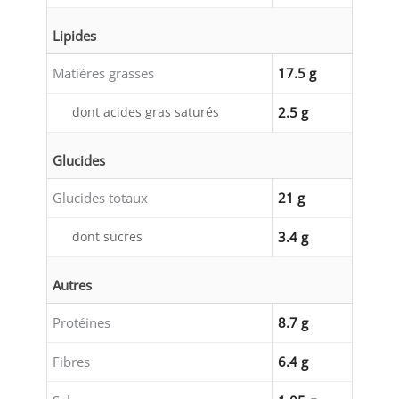
Lipides
Matières grasses
17.5 g
dont acides gras saturés
2.5 g
Glucides
Glucides totaux
21 g
dont sucres
3.4 g
Autres
Protéines
8.7 g
Fibres
6.4 g