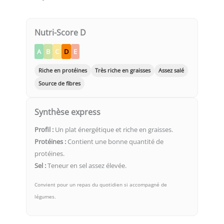
Nutri-Score D
A
B
C
D
E
Riche en protéines
Très riche en graisses
Assez salé
Source de fibres
Synthèse express
Profil :
Un plat énergétique et riche en graisses.
Protéines :
Contient une bonne quantité de
protéines.
Sel :
Teneur en sel assez élevée.
Convient pour un repas du quotidien si accompagné de
légumes.