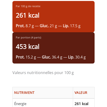
Par 100 g de recette
261 kcal
Prot.
8.7 g —
Gluc.
21 g —
Lip.
17.5 g
Par portion (4 parts)
453 kcal
Prot.
15.2 g —
Gluc.
36.4 g —
Lip.
30.4 g
Valeurs nutritionnelles pour 100 g
NUTRIMENT
VALEUR
Énergie
261 kcal