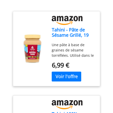
Tahini - Pâte de
Sésame Grillé, 19
Portions
Une pâte à base de
graines de sésame
torréfiées. Utilisé dans le
houmus, la halva, les
6,99 €
salades et mangé comme
une étalée sur le toast 19
portions Convient aux
végétariens.