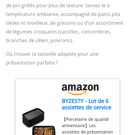
brossé
dimensions sont : H : 44,5
de pin grillés pour plus de texture. Servez-le à
cm x L : 21 cm x P : 17,5
température ambiante, accompagné de pains pita
cm. Poids : 6,3 kg.
tièdes et moelleux, de gressins ou d’un assortiment
Couleur : Noir
de légumes croquants (carottes, concombres,
branches de céleri, poivrons).
Où trouver la vaisselle adaptée pour une
présentation parfaite ?
BYZESTY - Lot de 6
assiettes de service
en porcelaine de
【Porcelaine de qualité
qualité supérieure -
alimentaire】Les
Noir - 15,5 x 9,1 cm
assiettes de présentation
- Assiettes à