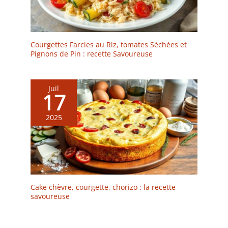
Courgettes Farcies au Riz, tomates Séchées et
Pignons de Pin : recette Savoureuse
Juil
17
2025
Cake chèvre, courgette, chorizo : la recette
savoureuse