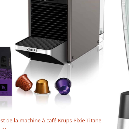
st de la machine à café Krups Pixie Titane