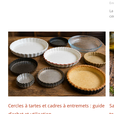
Em
La
ce
Cercles à tartes et cadres à entremets : guide
Sa