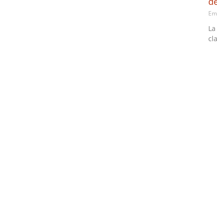
d
Em
La
cl