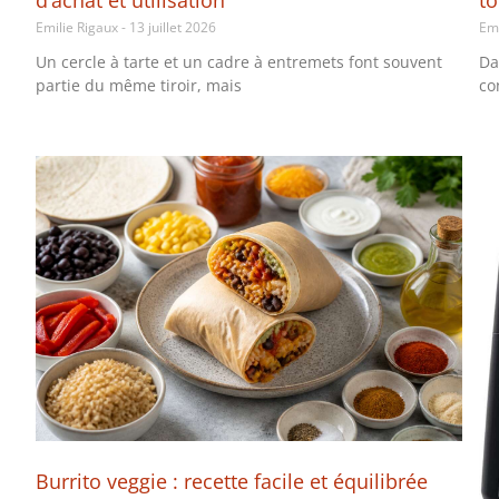
d’achat et utilisation
t
Emilie Rigaux
13 juillet 2026
Em
Un cercle à tarte et un cadre à entremets font souvent
Da
partie du même tiroir, mais
co
Burrito veggie : recette facile et équilibrée