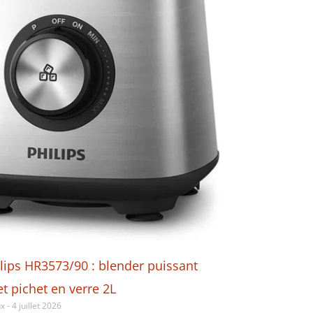
ilips HR3573/90 : blender puissant
t pichet en verre 2L
ux
4 juillet 2026