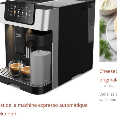
Cheesec
origina
Emilie Riga
Dans les 
week-end,
est de la machine expresso automatique
eko noir