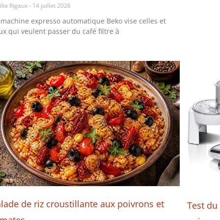
ilie Rigaux
14 juillet 2026
 machine expresso automatique Beko vise celles et
ux qui veulent passer du café filtre à
lade de riz croustillante aux poivrons et
Test du