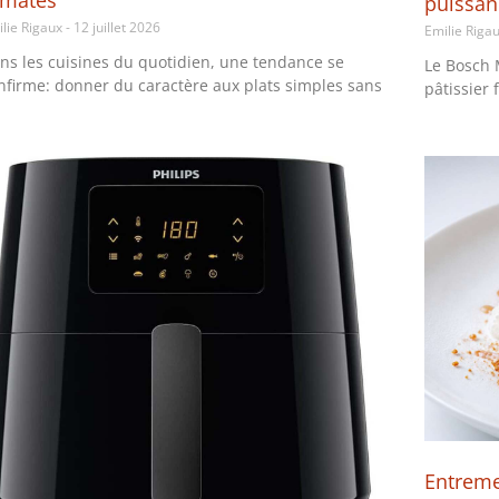
omates
puissan
ilie Rigaux
12 juillet 2026
Emilie Riga
ns les cuisines du quotidien, une tendance se
Le Bosch
nfirme: donner du caractère aux plats simples sans
pâtissier
Entremet