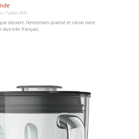
nde
ux
7 juillet 2026
que dessert, l’entremets praliné et citron tient
n duo très français,