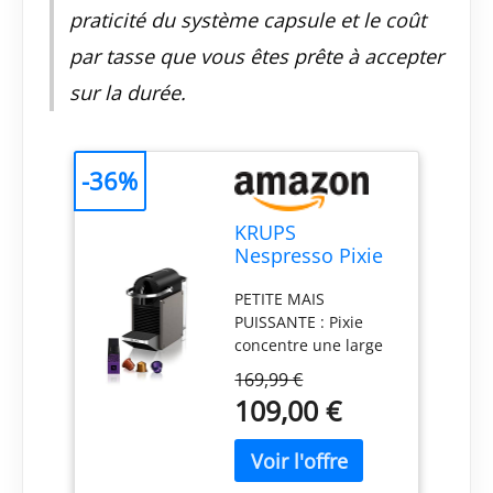
praticité du système capsule et le coût
par tasse que vous êtes prête à accepter
sur la durée.
-36%
KRUPS
Nespresso Pixie
Titane - Machine
PETITE MAIS
à café Compacte
PUISSANTE : Pixie
& Kit de
concentre une large
bienvenue
palette de
169,99 €
fonctionnalités au
109,00 €
coeur d'une machine
étonnamment
compacte et design 2
LONGUEURS DE