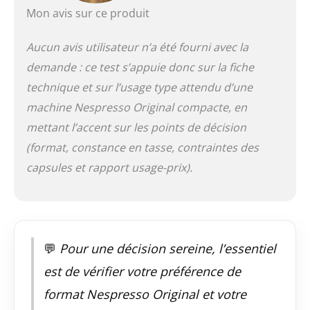
monde, pour
Mon avis sur ce produit
contribuer à la
protection de
Aucun avis utilisateur n’a été fourni avec la
l’environnement et à
la réduction des
demande : ce test s’appuie donc sur la fiche
déchets RECYCLAGE:
technique et sur l’usage type attendu d’une
toutes les capsules
Nespresso sont
machine Nespresso Original compacte, en
recyclables. Toutes
mettant l’accent sur les points de décision
les capsules en
(format, constance en tasse, contraintes des
aluminium collectées
par Nespresso sont
capsules et rapport usage-prix).
recyclées
💬
Pour une décision sereine, l’essentiel
est de vérifier votre préférence de
format Nespresso Original et votre