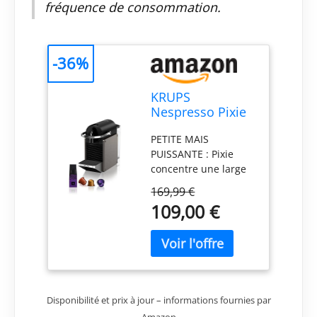
fréquence de consommation.
-36%
KRUPS
Nespresso Pixie
Titane - Machine
PETITE MAIS
à café Compacte
PUISSANTE : Pixie
& Kit de
concentre une large
bienvenue
palette de
169,99 €
fonctionnalités au
109,00 €
coeur d'une machine
étonnamment
compacte et design 2
LONGUEURS DE
TASSE : choisissez
entre un espresso et
Disponibilité et prix à jour – informations fournies par
un lungo STYLE