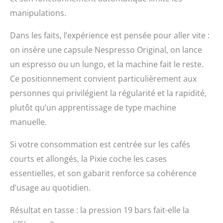
réseau de 6200
manipulations.
réparateurs dans le
monde, pour
Dans les faits, l’expérience est pensée pour aller vite :
contribuer à la
on insère une capsule Nespresso Original, on lance
protection de
l’environnement et à la
un espresso ou un lungo, et la machine fait le reste.
réduction des déchets
Ce positionnement convient particulièrement aux
RECYCLAGE: toutes les
personnes qui privilégient la régularité et la rapidité,
capsules Nespresso
sont recyclables. Toutes
plutôt qu’un apprentissage de type machine
les capsules en
manuelle.
aluminium collectées
par Nespresso sont
Si votre consommation est centrée sur les cafés
recyclées
courts et allongés, la Pixie coche les cases
essentielles, et son gabarit renforce sa cohérence
d’usage au quotidien.
Résultat en tasse : la pression 19 bars fait-elle la