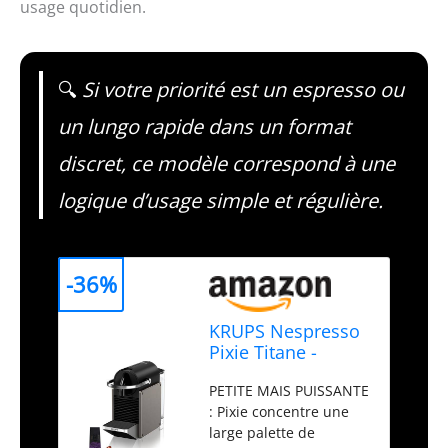
usage quotidien.
🔍
Si votre priorité est un espresso ou
un lungo rapide dans un format
discret, ce modèle correspond à une
logique d’usage simple et régulière.
-36%
KRUPS Nespresso
Pixie Titane -
Machine à café
PETITE MAIS PUISSANTE
Compacte & Kit de
: Pixie concentre une
bienvenue
large palette de