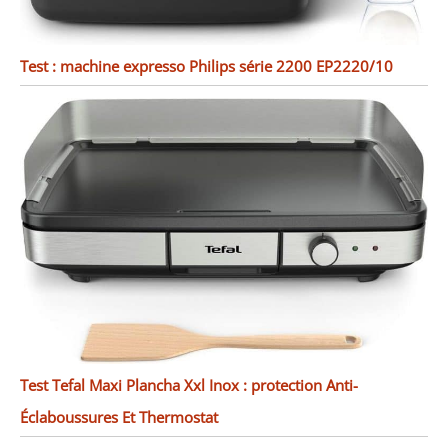
Test : machine expresso Philips série 2200 EP2220/10
Test Tefal Maxi Plancha Xxl Inox : protection Anti-
Éclaboussures Et Thermostat