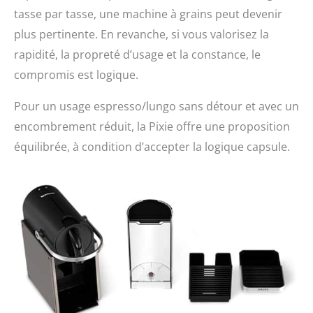
tasse par tasse, une machine à grains peut devenir
plus pertinente. En revanche, si vous valorisez la
rapidité, la propreté d’usage et la constance, le
compromis est logique.
Pour un usage espresso/lungo sans détour et avec un
encombrement réduit, la Pixie offre une proposition
équilibrée, à condition d’accepter la logique capsule.