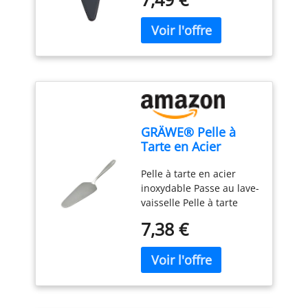
côtés. Convient aux
droitiers et aux gauchers
Facile à ranger - avec
boucle de suspension
Facile à nettoyer - résiste
au lave-vaisselle
GRÄWE® Pelle à
Tarte en Acier
Inoxydable série
Pelle à tarte en acier
Königstein
inoxydable Passe au lave-
vaisselle Pelle à tarte
simple sans décor - Polie
7,38 €
à la main Matériau : acier
inoxydable chromé 18 %