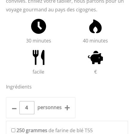
convives. Enfilez votre tablier, nous partons pour un
voyage gourmand au pays des cigognes.
30 minutes
40 minutes
facile
€
Ingrédients
–
+
personnes
250
grammes
de farine de blé T55