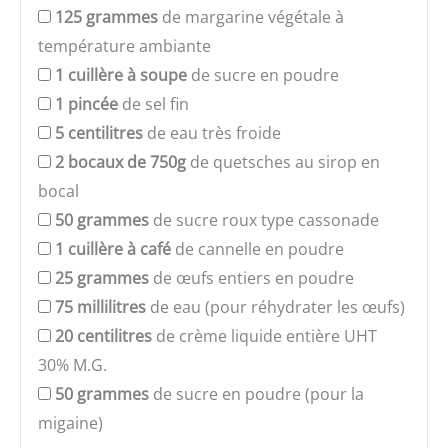
125
grammes
de margarine végétale à
température ambiante
1
cuillère à soupe
de sucre en poudre
1
pincée
de sel fin
5
centilitres
de eau très froide
2
bocaux de 750g
de quetsches au sirop en
bocal
50
grammes
de sucre roux type cassonade
1
cuillère à café
de cannelle en poudre
25
grammes
de œufs entiers en poudre
75
millilitres
de eau (pour réhydrater les œufs)
20
centilitres
de crème liquide entière UHT
30% M.G.
50
grammes
de sucre en poudre (pour la
migaine)