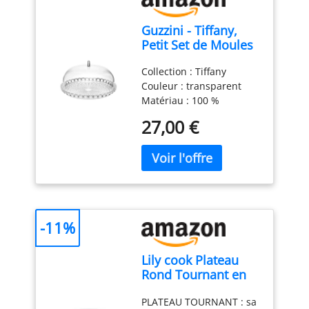
Guzzini - Tiffany,
Petit Set de Moules
à Gâteau -
Collection : Tiffany
Transparent, Ø 30 x
Couleur : transparent
h16 cm - 19950100
Matériau : 100 %
plastique Produit officiel
27,00 €
Guzzini, fabriqué en
Italie depuis 1912 Poids
du colis: 1.02 kilograms
-11%
Lily cook Plateau
Rond Tournant en
Verre et Inox 30 cm
PLATEAU TOURNANT : sa
Transparent