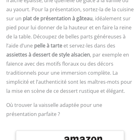
fraîche épaisse, une quenelle de glace à la vanille ou
À MANQUÉ: Diamètre 24
Lavage à la main
au yaourt. Pour la présentation, sortez-la de la cuisine
cm - Hauteur : 5,5 cm.
uniquement avec une
sur un
plat de présentation à gâteau
, idéalement sur
éponge non-abrasive. Ne
passe pas au lave-
pied pour lui donner de la hauteur et en faire la reine
vaisselle.
de la table. Découpez de belles parts généreuses à
l’aide d’une
pelle à tarte
et servez-les dans des
assiettes à dessert de style alsacien
, par exemple en
faïence avec des motifs floraux ou des décors
traditionnels pour une immersion complète. La
simplicité et l’authenticité sont les maîtres-mots pour
la mise en scène de ce dessert rustique et élégant.
Où trouver la vaisselle adaptée pour une
présentation parfaite ?