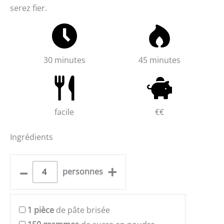
serez fier.
30 minutes
45 minutes
facile
€€
Ingrédients
–
+
personnes
1
pièce
de pâte brisée