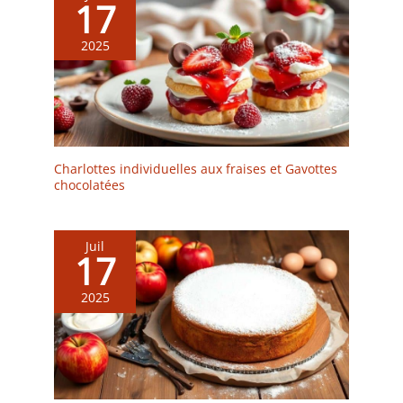
17
2025
Charlottes individuelles aux fraises et Gavottes
chocolatées
Juil
17
2025