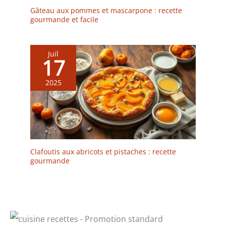
Gâteau aux pommes et mascarpone : recette
gourmande et facile
Juil
17
2025
Clafoutis aux abricots et pistaches : recette
gourmande