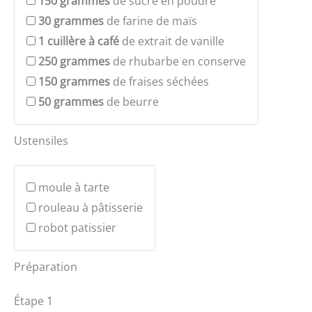
150
grammes
de sucre en poudre
30
grammes
de farine de maïs
1
cuillère à café
de extrait de vanille
250
grammes
de rhubarbe en conserve
150
grammes
de fraises séchées
50
grammes
de beurre
Ustensiles
moule à tarte
rouleau à pâtisserie
robot patissier
Préparation
Étape 1