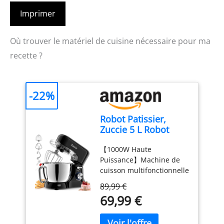
Imprimer
Où trouver le matériel de cuisine nécessaire pour ma
recette ?
-22%
Robot Patissier,
Zuccie 5 L Robot
Pâtissier, 1000W
【1000W Haute
Robot Cuisine avec
Puissance】Machine de
Fouet, Batteur,
cuisson multifonctionnelle
Crochet, Bol d'Acier
Zuccie, forte puissance de
Inoxydable et Pare-
89,99 €
1000W, efficacité de
éclaboussures, 8+P
69,99 €
pétrissage élevée,
Vitesses Robot
formation rapide de film
Pétrin Professionnel
en 8-15 minutes. Utilisant