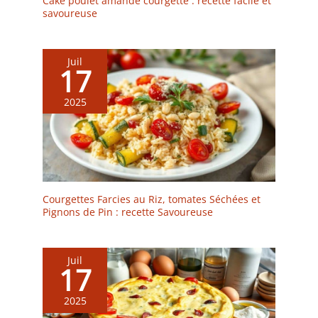
Cake poulet amande courgette : recette facile et
savoureuse
Juil
17
2025
Courgettes Farcies au Riz, tomates Séchées et
Pignons de Pin : recette Savoureuse
Juil
17
2025