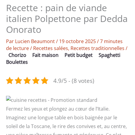
Recette : pain de viande
italien Polpettone par Dedda
Onorato
Par
Lucien Beaumont
/
19 octobre 2025
/
7 minutes
de lecture
/
Recettes salées
,
Recettes traditionnelles
/
Chorizo
Fait maison
Petit budget
Spaghetti
Boulettes
4.9/5 - (8 votes)
Fermez les yeux et plongez au cœur de l’Italie.
Imaginez une longue table en bois baignée par le
soleil de la Toscane, le rire des convives et, au centre,
une pièce maîtresse fumante et généreuse. Ce plat,