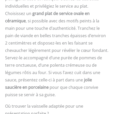
préparation de
pour éviter de vous
individuelles et privilégiez le service au plat.
confitures. Le guide du
brûler les mains pendant
Choisissez un
grand plat de service ovale en
thermomètre de cuisson
la mesure ; plage de
figurant sur l'emballage
céramique
, si possible avec des motifs peints à la
température : -50 ℃ ~
vous permet d'obtenir la
300 ℃ Économie
main pour une touche d’authenticité. Tranchez le
cuisson souhaitée
d'énergie : Fonction
pain de viande en belles tranches épaisses d’environ
AFFICHAGE CHANGEABLE
d'arrêt automatique
: L'écran LCD rétroéclairé,
intégrée, le thermometre
2 centimètres et disposez-les en les faisant se
large et facile à lire, vous
patisserie s'éteindra
chevaucher légèrement pour révéler le cœur fondant.
permet de lire clairement
automatiquement après
les températures dans
Servez-le accompagné d’une purée de pommes de
10 minutes d'inactivité ;
l'obscurité ou lorsque la
et il peut basculer entre
terre onctueuse, d’une polenta crémeuse ou de
fumée envahit l'air !
Celsius et Fahrenheit lors
légumes rôtis au four. Si vous l’avez cuit dans une
L'affichage commutable
de la mesure de la
pivote automatiquement
température. Plusieurs
sauce, présentez celle-ci à part dans une
jolie
en fonction de la façon
Méthodes de Stockage :
saucière en porcelaine
pour que chaque convive
dont le thermomètre
Les thermometre cuisson
puisse se servir à sa guise.
numérique est tenu, ce
à lecture instantanée ont
qui vous permet de lire
des trous de suspension,
les chiffres dans
Où trouver la vaisselle adaptée pour une
qui peuvent être
n'importe quelle
facilement accrochés à
présentation parfaite ?