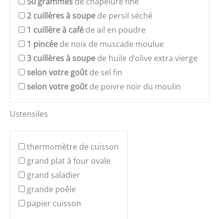
50
grammes
de chapelure fine
2
cuillères à soupe
de persil séché
1
cuillère à café
de ail en poudre
1
pincée
de noix de muscade moulue
3
cuillères à soupe
de huile d’olive extra vierge
selon votre goût
de sel fin
selon votre goût
de poivre noir du moulin
Ustensiles
thermomètre de cuisson
grand plat à four ovale
grand saladier
grande poêle
papier cuisson