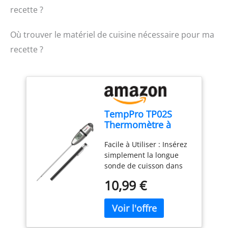
recette ?
Où trouver le matériel de cuisine nécessaire pour ma
recette ?
TempPro TP02S
Thermomètre à
viande,
Facile à Utiliser : Insérez
thermomètre à
simplement la longue
lecture instantanée
sonde de cuisson dans
3s
vos aliments ou liquides
10,99 €
et obtenez une lecture
précise de la
température à chaque
fois ; le thermometre