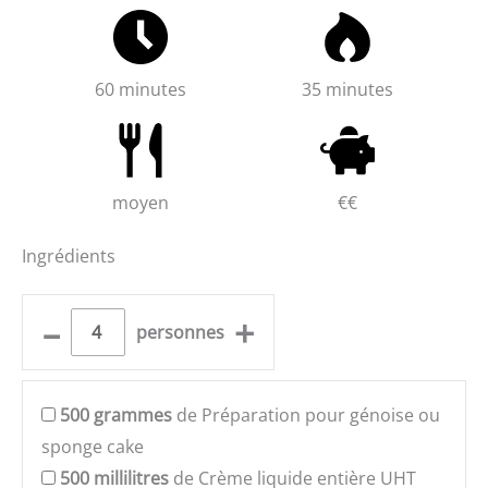
60 minutes
35 minutes
moyen
€€
Ingrédients
–
+
personnes
500
grammes
de Préparation pour génoise ou
sponge cake
500
millilitres
de Crème liquide entière UHT