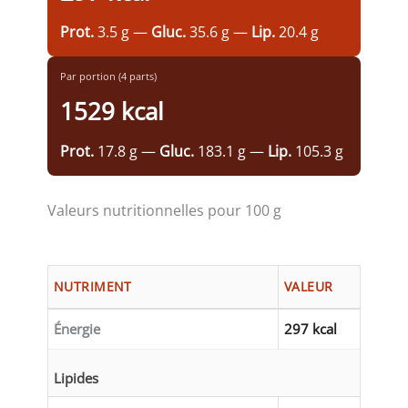
Prot.
3.5 g —
Gluc.
35.6 g —
Lip.
20.4 g
Par portion (4 parts)
1529 kcal
Prot.
17.8 g —
Gluc.
183.1 g —
Lip.
105.3 g
Valeurs nutritionnelles pour 100 g
NUTRIMENT
VALEUR
Énergie
297 kcal
Lipides