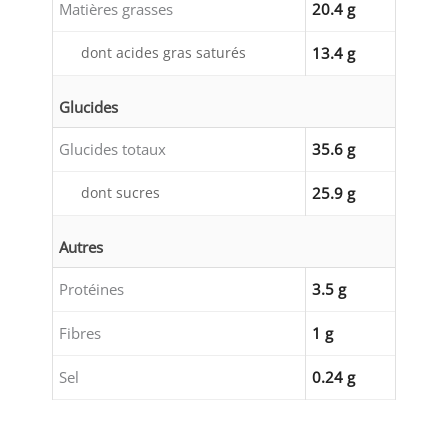
Matières grasses
20.4 g
dont acides gras saturés
13.4 g
Glucides
Glucides totaux
35.6 g
dont sucres
25.9 g
Autres
Protéines
3.5 g
Fibres
1 g
Sel
0.24 g