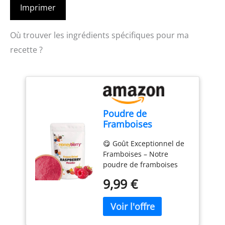
Imprimer
Où trouver les ingrédients spécifiques pour ma
recette ?
Poudre de
Framboises
Lyophilisées 100g -
😋 Goût Exceptionnel de
Poudre de Fruits
Framboises – Notre
Lyophilisés -
poudre de framboises
Framboises
lyophilisées capture
Déshydratées en
9,99 €
l’intensité et l’authenticité
Poudre -
des framboises fraîches,
Framboises Séchées
offrant une explosion de
Poudre pour
saveur fruitée dans
Pâtisserie, Desserts,