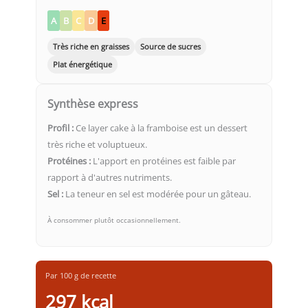
A
B
C
D
E
Très riche en graisses
Source de sucres
Plat énergétique
Synthèse express
Profil :
Ce layer cake à la framboise est un dessert
très riche et voluptueux.
Protéines :
L'apport en protéines est faible par
rapport à d'autres nutriments.
Sel :
La teneur en sel est modérée pour un gâteau.
À consommer plutôt occasionnellement.
Par 100 g de recette
297 kcal