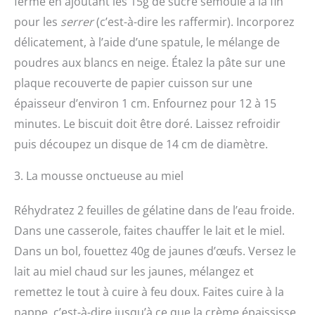
ferme en ajoutant les 15g de sucre semoule à la fin
pour les
serrer
(c’est-à-dire les raffermir). Incorporez
délicatement, à l’aide d’une spatule, le mélange de
poudres aux blancs en neige. Étalez la pâte sur une
plaque recouverte de papier cuisson sur une
épaisseur d’environ 1 cm. Enfournez pour 12 à 15
minutes. Le biscuit doit être doré. Laissez refroidir
puis découpez un disque de 14 cm de diamètre.
3. La mousse onctueuse au miel
Réhydratez 2 feuilles de gélatine dans de l’eau froide.
Dans une casserole, faites chauffer le lait et le miel.
Dans un bol, fouettez 40g de jaunes d’œufs. Versez le
lait au miel chaud sur les jaunes, mélangez et
remettez le tout à cuire à feu doux. Faites cuire à la
nappe, c’est-à-dire jusqu’à ce que la crème épaississe