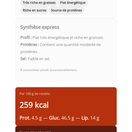
Très riche en graisses
Plat énergétique
Riche en sucres
Source de protéines
Synthèse express
Profil :
Plat très énergétique et riche en graisses.
Protéines :
Contient une quantité modérée de
protéines.
Sel :
Faible en sel.
À consommer plutôt occasionnellement.
Par 100 g de recette
259 kcal
Prot.
4.5 g —
Gluc.
46.5 g —
Lip.
14 g