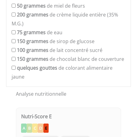
50
grammes
de miel de fleurs
200
grammes
de crème liquide entière (35%
M.G.)
75
grammes
de eau
150
grammes
de sirop de glucose
100
grammes
de lait concentré sucré
150
grammes
de chocolat blanc de couverture
quelques
gouttes
de colorant alimentaire
jaune
Analyse nutritionnelle
Nutri-Score E
A
B
C
D
E