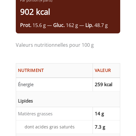
Par portion (4 parts)
902 kcal
Prot.
15.6 g —
Gluc.
162 g —
Lip.
48.7 g
Valeurs nutritionnelles pour 100 g
NUTRIMENT
VALEUR
Énergie
259 kcal
Lipides
Matières grasses
14 g
dont acides gras saturés
7.3 g