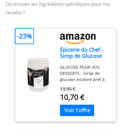
Où trouver les ingrédients spécifiques pour ma
recette ?
-23%
Épicerie du Chef -
Sirop de Glucose
Pâtissier 1kg - Prêt à
GLUCOSE POUR VOS
l’emploi - Pour
DESSERTS - Sirop de
Pâtisseries,
glucose incolore prêt à
Desserts,
l’emploi pour la
Confiseries & Glaces
13,95 €
confection de desserts,
- Fabriqué en France
10,70 €
confiseries, glaces,
- EDC8685
mousses et autres
pâtisseries. Très
polyvalent, ses propriétés
de conservation,
texturantes et anti-