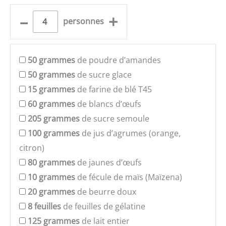
–
+
personnes
50
grammes
de poudre d’amandes
50
grammes
de sucre glace
15
grammes
de farine de blé T45
60
grammes
de blancs d’œufs
205
grammes
de sucre semoule
100
grammes
de jus d’agrumes (orange,
citron)
80
grammes
de jaunes d’œufs
10
grammes
de fécule de maïs (Maïzena)
20
grammes
de beurre doux
8
feuilles
de feuilles de gélatine
125
grammes
de lait entier