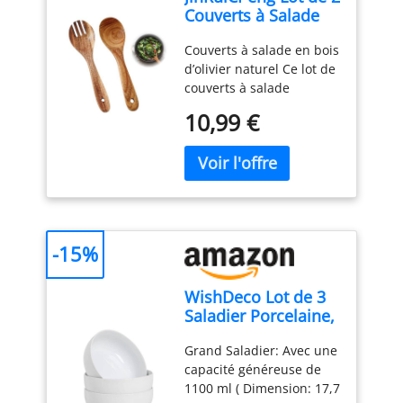
Couverts à Salade
utilisation saine et
𝐂𝐄𝐑𝐀𝐌𝐈𝐐𝐔𝐄 𝐃𝐄 𝐇𝐀𝐔𝐓𝐄
taille moyenne avec
en Bois d’Olivier,
longue durée. Taille
𝐐𝐔𝐀𝐋𝐈𝐓𝐄 - Fabriqués en
accompagnements
Couverts à salade en bois
Cuillère et
Parfaite : Avec une
grès de haute qualité,
DESIGN: L'ensemble
d’olivier naturel Ce lot de
Fourchette à Salade
longueur de 30cm, ces
ces plateaux et plats de
d'assiettes est d'un blanc
couverts à salade
Artisanales,
couverts sont idéalement
service sont robustes et
éclatant avec une forme
comprend une cuillère et
Ustensiles de
conçus pour servir une
sûrs pour un usage
rectangulaire
10,99 €
une fourchette adaptées
Cuisine Naturels
variété de plats, assurant
quotidien. Les assiettes
ergonomique et un
aux grands bols. Chaque
pour Service, Buffet,
fonctionnalité et
blanches sont également
rebord étroit. Les rebords
couvert à salade permet
Restaurant et
esthétisme à chaque
sans plomb et sans BPA
empêchent les
de mélanger et servir
Maison
repas. Garantie de
pour vous garder, vous et
déversements, gardent le
facilement dans un
Qualité Schwertkrone :
vos proches, en sécurité.
comptoir et la table
saladier bois ou en
Profitez de la qualité
Profitez de la qualité de
propres. Cadeau idéal
céramique. Ustensiles de
supérieure et du
cet ensemble de plats
pour la fête des mères, la
-15%
cuisine bois robustes Ces
raffinement d'une
MIAMIO. 𝐅𝐀𝐂𝐈𝐋𝐄 𝐄𝐓
fête des pères
ustensiles de cuisine bois
marque dédiée à intégrer
𝐂𝐎𝐍𝐕𝐄𝐍𝐈𝐄𝐍𝐓 - Grâce à
EMBALLAGE: Un
WishDeco Lot de 3
sont fabriqués en bois
harmonieusement
leur haute qualité de
emballage bien conçu
Saladier Porcelaine,
d’olivier dense. Adaptés à
excellence et quotidien.
fabrication, chaque
protège la vaisselle en
Grand Bol Soupe
un usage quotidien, ils
Choix Écologique :
grand plateau de service
toute sécurité pendant le
Grand Saladier: Avec une
1100ml, Bols à
complètent parfaitement
Chaque set, distinct par
est classé comme micro-
transport. Nous vous
capacité généreuse de
Pâtes 18cm, Bol
un ensemble d’ustensiles
ses nuances de bois
ondable, lavable au lave-
offrirons un
1100 ml ( Dimension: 17,7
Céramique pour
de cuisine au style
d'olivier, incarne une
vaisselle, utilisable au
remplacement gratuit si