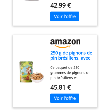
Ils sont riches en
42,99 €
nutriments essentiels
comme les acides gras,
les protéines et les
vitamines, offrant des
bienfaits significatifs
pour la santé et le bien-
être général. Parfait pour
vos plats : vous pouvez
utiliser les pignons pour
250 g de pignons de
vos recettes sucrées ou
pin brésiliens, avec
salées, dans les petits
une coque
déjeuners ou les dîners.
Ce paquet de 250
croustillante et fine
Recettes saines : Nos
grammes de pignons de
comme du papier et
pignons sont riches en
pin brésiliens est
des grains de haute
vitamines et minéraux
présenté dans un
qualité
essentiels comme le
45,81 €
emballage élégant et a la
soigneusement
potassium, le magnésium
taille parfaite for
sélectionnés.(1pcs)
et le fer, contribuant
satisfaire vos envies
ainsi à une alimentation
quotidiennes tout en
équilibrée et à un bien-
maximisant la fraîcheur.
être optimal. Sans