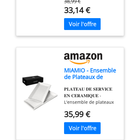
38,99 €
porcelaine
Plateaux de fête
33,14 €
professionnelle durable,
pour Dessert,
les plats sont résistants
Buffet, Entrée, Steak
et durables ainsi
qu'élégants. Matériel de
classe de restaurant
gastronomique, sans
plomb, sans cadmium,
non toxique et
écologique SÉCURITÉ:
MIAMIO - Ensemble
Tiré à haute
de Plateaux de
température, pas facile à
Service en
casser. L'ensemble de
𝐏𝐋𝐀𝐓𝐄𝐀𝐔 𝐃𝐄 𝐒𝐄𝐑𝐕𝐈𝐂𝐄
Céramique de 3
plateaux rectangulaires
𝐄𝐍 𝐂𝐄𝐑𝐀𝐌𝐈𝐐𝐔𝐄 -
Grandes Plats de
passe au four, au
L'ensemble de plateaux
Service/Plateaux
congélateur, au lave-
de service MIAMIO
Rectangulaires pour
vaisselle et au micro-
35,99 €
comprend trois plateaux
Thanksgiving, Dinde
ondes. Et ils ne
de service en céramique
et Noël - Plateau
deviendront pas très
de haute qualité en
Sécuritaire pour
chauds après avoir été
forme rectangulaire
Micro-ondes (30 x
chauffés au micro-ondes.