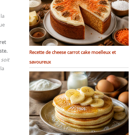
 la
que
ret
ste.
Recette de cheese carrot cake moelleux et
 soit
savoureux
la