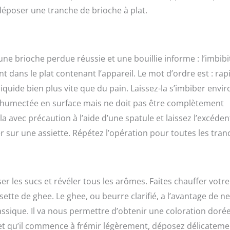
déposer une tranche de brioche à plat.
 une brioche perdue réussie et une bouillie informe : l’imbibi
dans le plat contenant l’appareil. Le mot d’ordre est : rapi
iquide bien plus vite que du pain. Laissez-la s’imbiber envir
re humectée en surface mais ne doit pas être complètement
a avec précaution à l’aide d’une spatule et laissez l’excéden
r sur une assiette. Répétez l’opération pour toutes les tran
er les sucs et révéler tous les arômes. Faites chauffer votre
tte de ghee. Le ghee, ou beurre clarifié, a l’avantage de n
ssique. Il va nous permettre d’obtenir une coloration dorée
 et qu’il commence à frémir légèrement, déposez délicateme