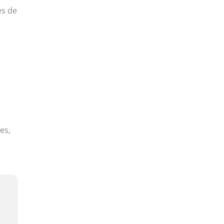
es de
es,