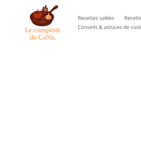
Aller
au
Recettes salées
Recett
contenu
Conseils & astuces de cuis