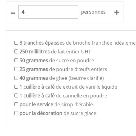
–
+
personnes
8
tranches épaisses
de brioche tranchée, idéalemen
250
millilitres
de lait entier UHT
50
grammes
de sucre en poudre
25
grammes
de poudre d’œufs entiers
40
grammes
de ghee (beurre clarifié)
1
cuillère à café
de extrait de vanille liquide
1
cuillère à café
de cannelle en poudre
pour le service
de sirop d’érable
pour la décoration
de sucre glace