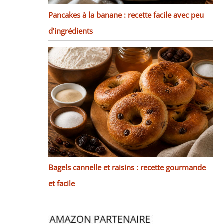
Pancakes à la banane : recette facile avec peu
d’ingrédients
Bagels cannelle et raisins : recette gourmande
et facile