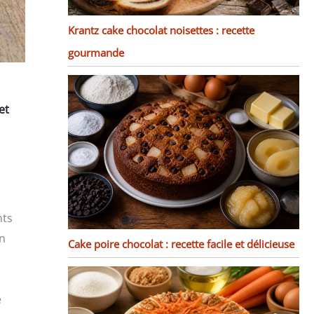
Krantz cake chocolat noisettes : recette
gourmande
et
nts
un
Cake poire chocolat : recette facile et délicieuse
e