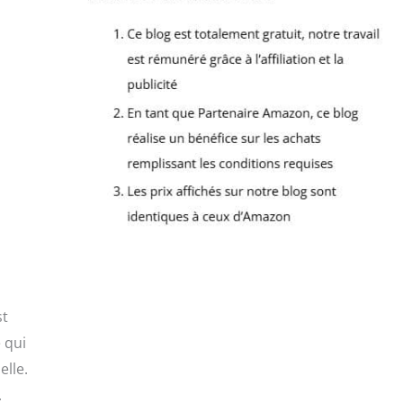
st
 qui
elle.
.