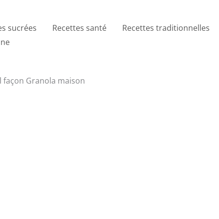
es sucrées
Recettes santé
Recettes traditionnelles
ine
ël façon Granola maison