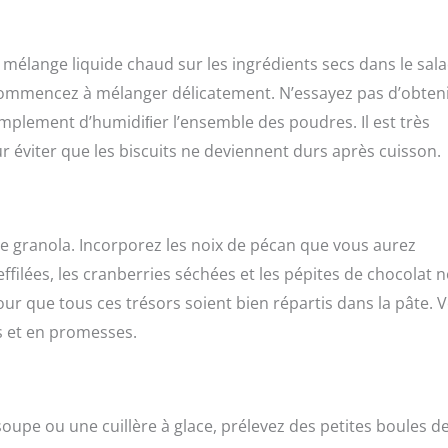
mélange liquide chaud sur les ingrédients secs dans le sala
, commencez à mélanger délicatement. N’essayez pas d’obten
 simplement d’humidiﬁer l’ensemble des poudres. Il est très
ur éviter que les biscuits ne deviennent durs après cuisson.
re granola. Incorporez les noix de pécan que vous aurez
lées, les cranberries séchées et les pépites de chocolat n
ur que tous ces trésors soient bien répartis dans la pâte. 
rs et en promesses.
oupe ou une cuillère à glace, prélevez des petites boules d