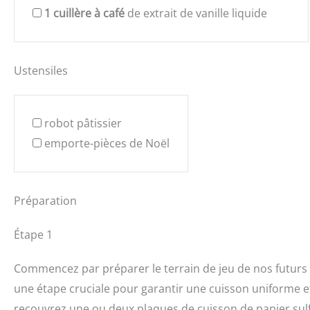
1
cuillère à café
de extrait de vanille liquide
Ustensiles
robot pâtissier
emporte-pièces de Noël
Préparation
Étape 1
Commencez par préparer le terrain de jeu de nos futurs b
une étape cruciale pour garantir une cuisson uniforme e
recouvrez une ou deux plaques de cuisson de papier sulfu