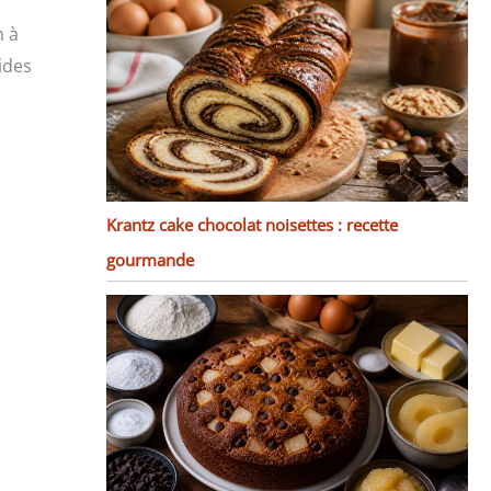
n à
ides
Krantz cake chocolat noisettes : recette
gourmande