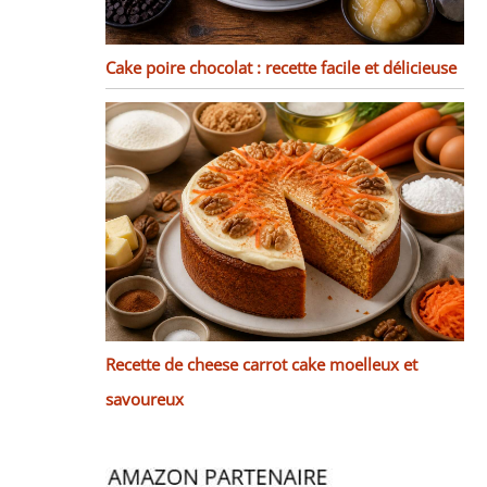
Cake poire chocolat : recette facile et délicieuse
Recette de cheese carrot cake moelleux et
savoureux