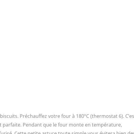
iscuits. Préchauffez votre four à 180°C (thermostat 6). C’es
t parfaite. Pendant que le four monte en température,
risé. Cette petite astuce toute simple vous évitera bien de