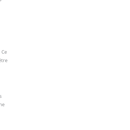
. Ce
être
s
Une