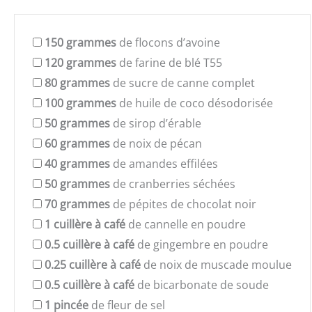
150
grammes
de flocons d’avoine
120
grammes
de farine de blé T55
80
grammes
de sucre de canne complet
100
grammes
de huile de coco désodorisée
50
grammes
de sirop d’érable
60
grammes
de noix de pécan
40
grammes
de amandes effilées
50
grammes
de cranberries séchées
70
grammes
de pépites de chocolat noir
1
cuillère à café
de cannelle en poudre
0.5
cuillère à café
de gingembre en poudre
0.25
cuillère à café
de noix de muscade moulue
0.5
cuillère à café
de bicarbonate de soude
1
pincée
de fleur de sel