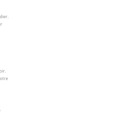
dier.
ir
oir.
Votre
e