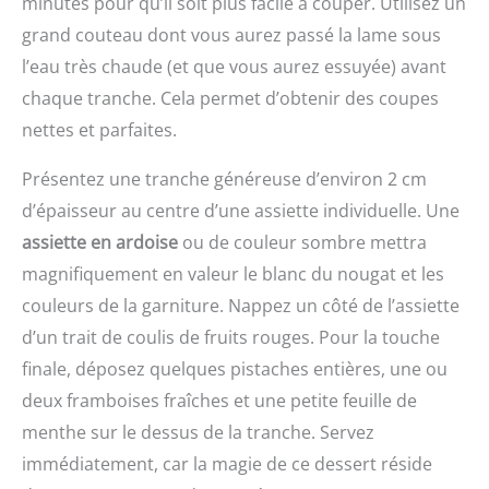
minutes pour qu’il soit plus facile à couper. Utilisez un
thermomètre de cuisson
la mesure ; plage de
qui permet de fixer ou de
figurant sur l'emballage
grand couteau dont vous aurez passé la lame sous
température : -50 ℃ ~
retirer facilement les
vous permet d'obtenir la
300 ℃ Économie
accessoires de mixage. Il
l’eau très chaude (et que vous aurez essuyée) avant
cuisson souhaitée
d'énergie : Fonction
suffit de tourner et de
chaque tranche. Cela permet d’obtenir des coupes
AFFICHAGE CHANGEABLE
d'arrêt automatique
soulever le bol pour le
: L'écran LCD rétroéclairé,
intégrée, le thermometre
détacher. Les
nettes et parfaites.
large et facile à lire, vous
patisserie s'éteindra
accessoires, y compris le
permet de lire clairement
automatiquement après
bol, le crochet et la tige,
Présentez une tranche généreuse d’environ 2 cm
les températures dans
10 minutes d'inactivité ;
sont en acier inoxydable
d’épaisseur au centre d’une assiette individuelle. Une
l'obscurité ou lorsque la
et il peut basculer entre
de qualité alimentaire et
fumée envahit l'air !
Celsius et Fahrenheit lors
assiette en ardoise
ou de couleur sombre mettra
passent au lave-vaisselle
L'affichage commutable
de la mesure de la
Utilisation polyvalente en
magnifiquement en valeur le blanc du nougat et les
pivote automatiquement
température. Plusieurs
cuisine : des cuisines
couleurs de la garniture. Nappez un côté de l’assiette
en fonction de la façon
Méthodes de Stockage :
domestiques aux
dont le thermomètre
Les thermometre cuisson
restaurants,
d’un trait de coulis de fruits rouges. Pour la touche
numérique est tenu, ce
à lecture instantanée ont
boulangeries, hôtels et
finale, déposez quelques pistaches entières, une ou
qui vous permet de lire
des trous de suspension,
pizzerias, notre robot
les chiffres dans
deux framboises fraîches et une petite feuille de
qui peuvent être
pâtissier électrique fait
n'importe quelle
facilement accrochés à
des merveilles dans
menthe sur le dessus de la tranche. Servez
direction, ce qui est
des crochets ou à des
divers contextes. C’est
immédiatement, car la magie de ce dessert réside
pratique pour les
cordes de cuisine ; le
l’outil idéal pour