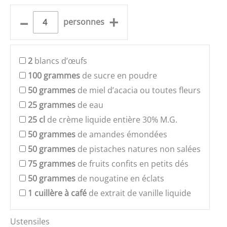
–
+
personnes
2
blancs d’œufs
100
grammes
de sucre en poudre
50
grammes
de miel d’acacia ou toutes fleurs
25
grammes
de eau
25
cl
de crème liquide entière 30% M.G.
50
grammes
de amandes émondées
50
grammes
de pistaches natures non salées
75
grammes
de fruits confits en petits dés
50
grammes
de nougatine en éclats
1
cuillère à café
de extrait de vanille liquide
Ustensiles