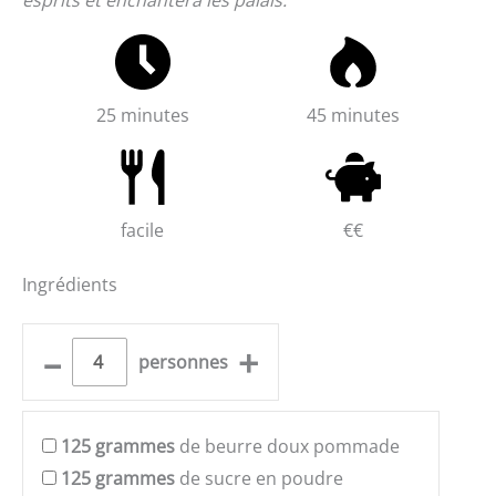
25 minutes
45 minutes
facile
€€
Ingrédients
–
+
personnes
125
grammes
de beurre doux pommade
125
grammes
de sucre en poudre