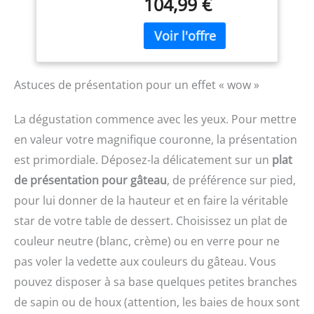
104,99 €
parfaitement à toutes les
et un crochet pétrinpour
cuisines - sataillen'est
les brioches et les pâtes
pas plus grande qu'une
brisées. FACILE À
feuille de papier A4.
RANGER : Sa taille
FACILE À UTILISER : Un
compacte facilite le
seul bouton facile à
rangement - idéal pour
Astuces de présentation pour un effet « wow »
utiliser pour 12 vitesses
toute cuisine, du
et une fonction
comptoir au placard.
La dégustation commence avec les yeux. Pour mettre
pulsepour répondre à
RÉPARABLE PENDANT 15
en valeur votre magnifique couronne, la présentation
tous vos besoins en
ANS À UN PRIX
matière de pâtisserie.
RAISONNABLE : Nous
est primordiale. Déposez-la délicatement sur un
plat
S'ADAPTE ATOUS VOS
vous recommandons de
de présentation pour gâteau
, de préférence sur pied,
BESOINS EN PÂTISSERIE :
faire réparer votre
3 outils essentiels - un
pour lui donner de la hauteur et en faire la véritable
produit dans notre
fouet pour les œufs, un
réseau de 6 200 centres
star de votre table de dessert. Choisissez un plat de
batteur pour les gâteaux
de réparation dans le
couleur neutre (blanc, crème) ou en verre pour ne
et un crochet pétrinpour
monde entier pour qu'il
les brioches et les pâtes
dure plus longtemps.
pas voler la vedette aux couleurs du gâteau. Vous
brisées. FACILE À
pouvez disposer à sa base quelques petites branches
RANGER : Sa taille
compacte facilite le
de sapin ou de houx (attention, les baies de houx sont