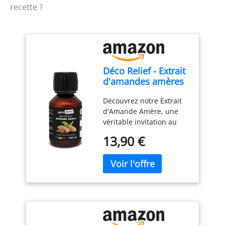
recette ?
Déco Relief - Extrait
d'amandes amères
100ml
Découvrez notre Extrait
d'Amande Amère, une
véritable invitation au
voyage culinaire. Plongez
13,90 €
dans l’univers
authentique des arômes
avec cet extrait d’une
pureté exceptionnelle,
capturant toute la
richesse et la naturalité
de l'amande.
Contrairement aux