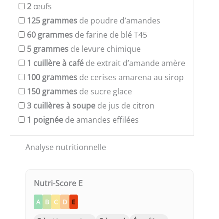
2
œufs
125
grammes
de poudre d’amandes
60
grammes
de farine de blé T45
5
grammes
de levure chimique
1
cuillère à café
de extrait d’amande amère
100
grammes
de cerises amarena au sirop
150
grammes
de sucre glace
3
cuillères à soupe
de jus de citron
1
poignée
de amandes effilées
Analyse nutritionnelle
Nutri-Score E
A
B
C
D
E