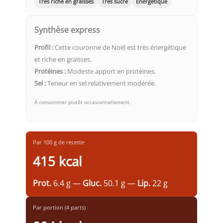
Très riche en graisses
Très sucré
Énergétique
Synthèse express
Profil :
Cette couronne de Noël est très énergétique
et riche en graisses.
Protéines :
Modeste apport en protéines.
Sel :
Teneur en sel relativement modérée.
À consommer plutôt occasionnellement.
Par 100 g de recette
415 kcal
Prot.
6.4 g —
Gluc.
50.1 g —
Lip.
22 g
Par portion (4 parts)