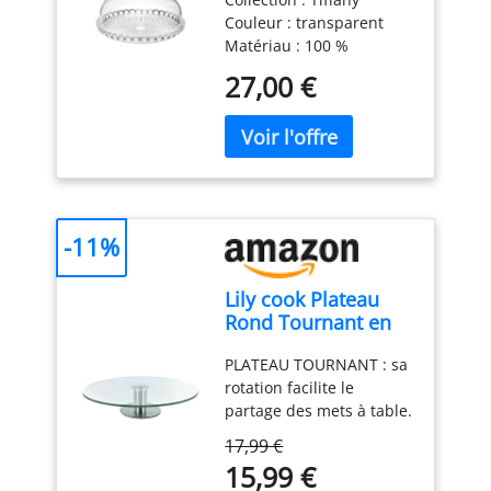
Transparent, Ø 30 x
Couleur : transparent
h16 cm - 19950100
Matériau : 100 %
plastique Produit officiel
27,00 €
Guzzini, fabriqué en
Italie depuis 1912 Poids
du colis: 1.02 kilograms
-11%
Lily cook Plateau
Rond Tournant en
Verre et Inox 30 cm
PLATEAU TOURNANT : sa
Transparent
rotation facilite le
partage des mets à table.
Un service convivial et
17,99 €
malin VERRE ET INOX :
15,99 €
leur alliance allie