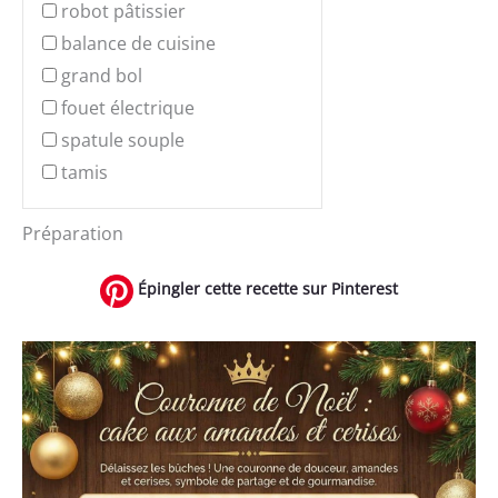
robot pâtissier
balance de cuisine
grand bol
fouet électrique
spatule souple
tamis
Préparation
Épingler cette recette sur Pinterest