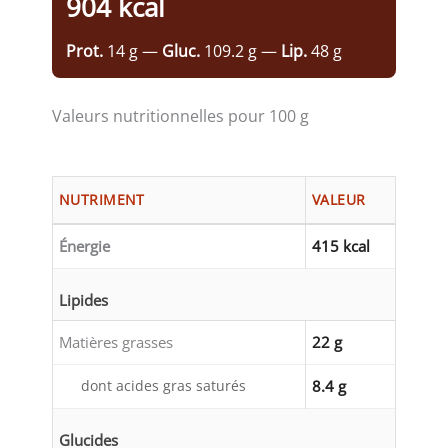
904 kcal
Prot.
14 g —
Gluc.
109.2 g —
Lip.
48 g
Valeurs nutritionnelles pour 100 g
NUTRIMENT
VALEUR
Énergie
415 kcal
Lipides
Matières grasses
22 g
dont acides gras saturés
8.4 g
Glucides