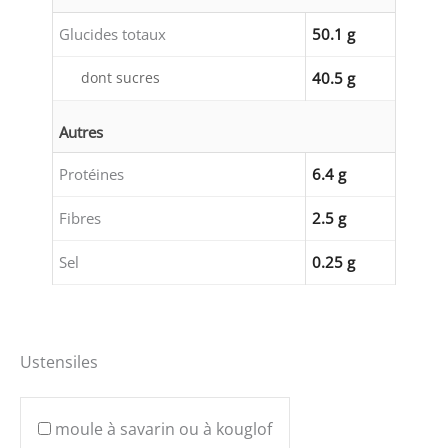
Glucides totaux
50.1 g
dont sucres
40.5 g
Autres
Protéines
6.4 g
Fibres
2.5 g
Sel
0.25 g
Ustensiles
moule à savarin ou à kouglof