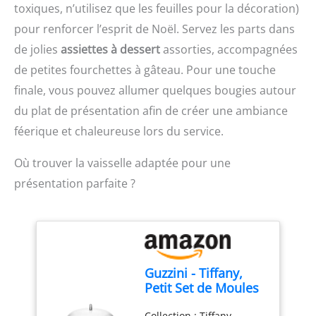
rangement - idéal pour
toxiques, n’utilisez que les feuilles pour la décoration)
toute cuisine, du
pour renforcer l’esprit de Noël. Servez les parts dans
comptoir au placard.
RÉPARABLE PENDANT 15
de jolies
assiettes à dessert
assorties, accompagnées
ANS À UN PRIX
de petites fourchettes à gâteau. Pour une touche
RAISONNABLE : Nous
finale, vous pouvez allumer quelques bougies autour
vous recommandons de
faire réparer votre
du plat de présentation afin de créer une ambiance
produit dans notre
féerique et chaleureuse lors du service.
réseau de 6 200 centres
de réparation dans le
Où trouver la vaisselle adaptée pour une
monde entier pour qu'il
dure plus longtemps.
présentation parfaite ?
Guzzini - Tiffany,
Petit Set de Moules
à Gâteau -
Collection : Tiffany