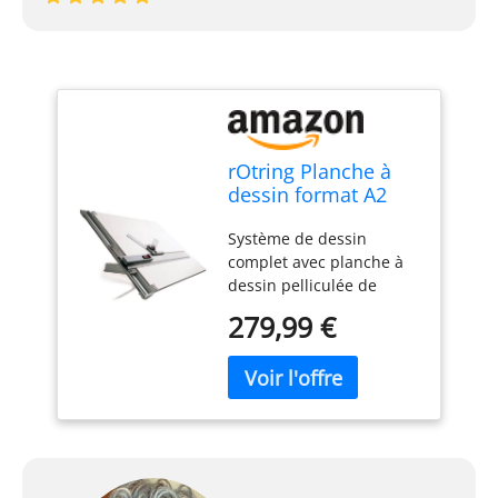
rOtring Planche à
dessin format A2
(700 x 600 mm)
Système de dessin
complet avec planche à
dessin pelliculée de
chaque côté. Guide-règle
279,99 €
en aluminium anodisé et
revêtement plastique.
Règle parallèle avec
système de blocage
Appareil à dessiner avec
système de blocage.
Piètement réglable en
matière plastique.