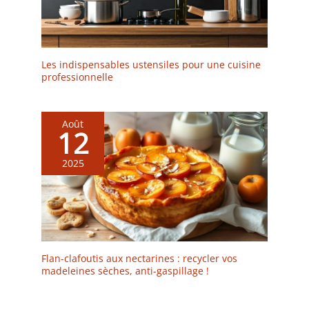
Les indispensables ustensiles pour une cuisine
professionnelle
Août
12
2025
Flan-clafoutis aux nectarines : recycler vos
madeleines sèches, anti-gaspillage !