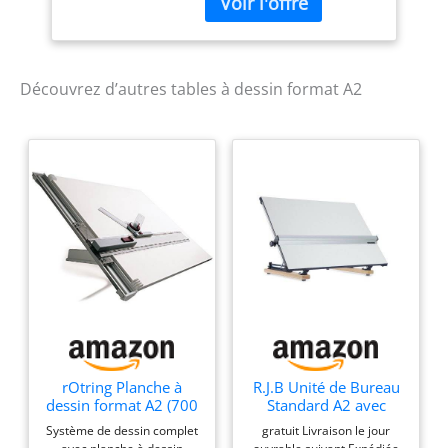
Règle parallèle avec
système de blocage
Appareil à dessiner avec
système de blocage.
Piètement réglable en
Découvrez d’autres tables à dessin format A2
matière plastique.
rOtring Planche à
R.J.B Unité de Bureau
dessin format A2 (700
Standard A2 avec
x 600 mm)
poignée de Transport.
Système de dessin complet
gratuit Livraison le jour