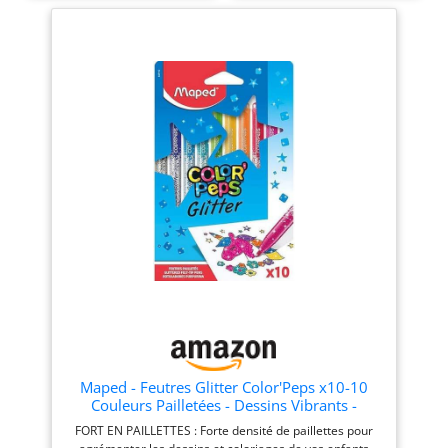
QUALITÉ
décalquer grâce à la
PROFESSIONNELLE – Inclus :
lumière, couvrant 5 niveaux
12 pastilles de peinture, 24
de difficulté pour soutenir
feutres double-embout, 18
l'enfant et faciliter son
crayons aquarellables, 8
développement CRÉER ET
pastels à l’huile, 12 stylos
S'AMUSER : L'enfant glisse
gel pailletés, 2 crayons
le modèle dans la machine
graphite (HB et 2B) et 2
à dessin, tourne la molette
pinceaux à réservoir d’eau.
et décalque le modèle sur
POUR DESSINER ET
une feuille blanche, ou crée
AQUARELLER FACILEMENT
des compositions en
– Grâce aux pinceaux à
assemblant plusieurs
réservoir d’eau, l’enfant
modèles CONTENU DU JEU
peut mélanger les couleurs
: 1 tableau lumineux + 30
et aquareller directement
feuilles en plastique + 12
les crayons, feutres ou
feuilles océan + 20 feuilles
pastilles. BLOC À DESSIN
de papier A4 vierges + 1
DE QUALITÉ INCLUSE – Bloc
pare-soleil, le jeu
format A4 (35 feuilles
fonctionne avec 4 piles AA
détachables – 300g) qui se
(non fournies) MAPED
fixe sous les élastiques de
CREATIV, DES KITS
la trousse : pratique, stable
D'ACTIVITÉS INGÉNIEUX :
Maped - Feutres Glitter Color'Peps x10-10
et parfait pour toutes les
Maped Creativ propose une
Couleurs Pailletées - Dessins Vibrants -
techniques de dessin et
collection d'activités
Confort & Créativité - Boîte Multicolore
FORT EN PAILLETTES : Forte densité de paillettes pour
peinture. APPRENDRE EN
manuelles innovantes, ultra