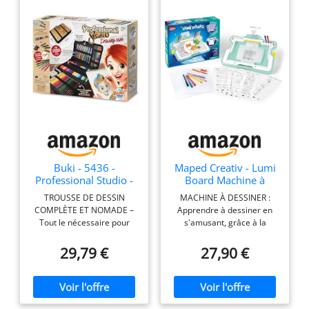
Buki - 5436 -
Maped Creativ - Lumi
Professional Studio -
Board Machine à
Trousse à Dessin, Noir
Dessiner Lumineuse -
TROUSSE DE DESSIN
MACHINE À DESSINER :
Apprendre à dessiner
COMPLÈTE ET NOMADE –
Apprendre à dessiner en
Tout le nécessaire pour
s'amusant, grâce à la
dessiner, colorier et
machine à dessin Lumi
peindre réuni dans une
Board avec projection
29,79 €
27,90 €
pochette pratique avec
lumineuse JOUET POUR
poignée et fermeture éclair.
REPRODUIRE DES DESSINS :
Idéale à la maison ou en
Le jouet est fourni avec 250
voyage ! MATÉRIEL DE
modèles d'images à