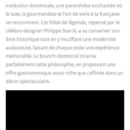
institution dominicale, une parenthèse enchantée où
le luxe, la gourmandise et l’art de vivre à la française
se rencontrent. Cet hôtel de légende, repensé par le
célèbre designer Philippe Starck, a su conserver son
âme historique tout en y insufflant une modernité
audacieuse, faisant de chaque visite une expérience
mémorable. Le brunch dominical incarne
parfaitement cette philosophie, en proposant une
offre gastronomique aussi riche que raffinée dans un
décor spectaculaire.