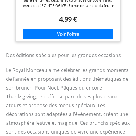
agrémenter les dessins et coloriages de vos enfants
S’AMUSANT – DÈS 6 ANS –
funs et stimulantes, pour
avec éclat ! POINTE OGIVE : Pointe de la mine du feutre
Notice illustrée en couleurs
fabriquer de ses propres
taillée en ogive, d'épaisseur moyenne avec 2,8 mm de
pour guider pas à pas les
mains, réaliser des
diamètre, pour tracer des traits fins ou larges, idéal
4,99 €
jeunes artistes et
créations uniques, et jouer
pour bien colorier. COULEURS LUMINEUSES : 10
développer leur créativité,
avec ses réalisations
couleurs éclatantes et lumineuses qui sublimeront
précision et sens des
dessins, coloriages et toute autre œuvre créative (jaune,
couleurs.
orange, rouge, rose, violet, violet, bleu marine, bleu,
turquoise, noir). FACILE A UTILISER : Facilité d'utilisation,
les feutres paillettes coloriage se tiennent bien en main,
Des éditions spéciales pour les grandes occasions
même pour les tout-petits, et sont conformes à la
réglementation du jouet. CHANGER LE MONDE AVEC
SES MAINS : Maped innove depuis plus de 75 ans pour
Le Royal Monceau aime célébrer les grands moments
que les enfants du monde entier cultivent leur
imaginaire, développent leurs savoirs, apprennent et
de l’année en proposant des éditions thématiques de
créent avec leurs mains. Des outils innovants et des
son brunch. Pour Noël, Pâques ou encore
fournitures scolaires durables spécialement conçus
pour eux… Jour après jour, Maped permet aux enfants
Thanksgiving, le buffet se pare de ses plus beaux
de changer le monde avec leurs mains !
atours et propose des menus spéciaux. Les
décorations sont adaptées à l’événement, créant une
atmosphère festive et magique. Ces brunchs spéciaux
sont des occasions uniques de vivre une expérience