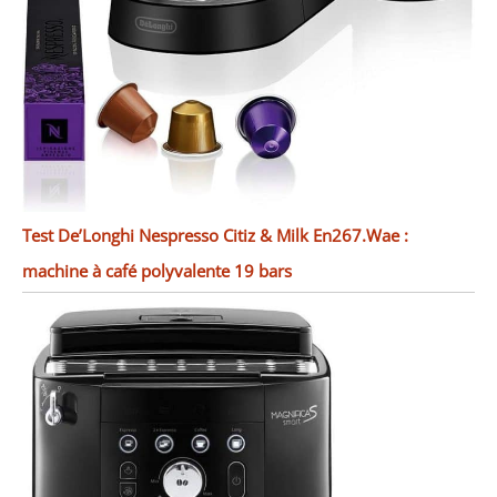
Test De’Longhi Nespresso Citiz & Milk En267.Wae :
machine à café polyvalente 19 bars