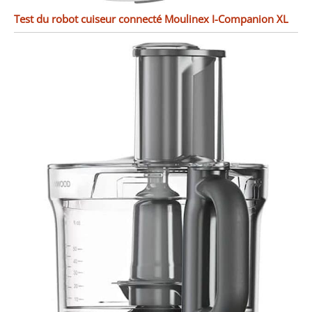
Test du robot cuiseur connecté Moulinex I-Companion XL