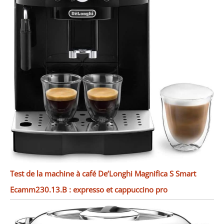
Test de la machine à café De’Longhi Magnifica S Smart
Ecamm230.13.B : expresso et cappuccino pro