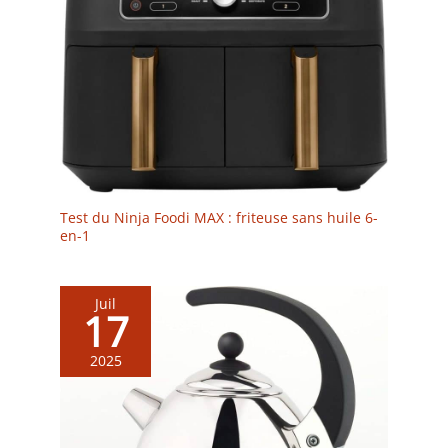
Test du Ninja Foodi MAX : friteuse sans huile 6-
en-1
Juil
17
2025