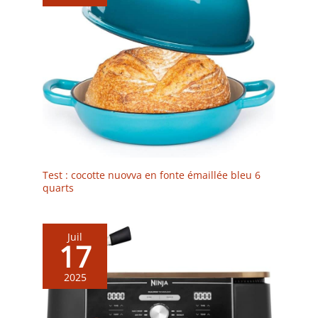
Test : cocotte nuovva en fonte émaillée bleu 6
quarts
Juil
17
2025