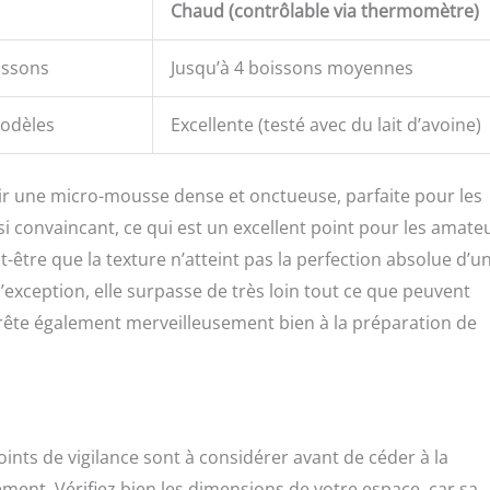
Chaud (contrôlable via thermomètre)
oissons
Jusqu’à 4 boissons moyennes
modèles
Excellente (testé avec du lait d’avoine)
nir une micro-mousse dense et onctueuse, parfaite pour les
ussi convaincant, ce qui est un excellent point pour les amate
t-être que la texture n’atteint pas la perfection absolue d’u
xception, elle surpasse de très loin tout ce que peuvent
prête également merveilleusement bien à la préparation de
ts de vigilance sont à considérer avant de céder à la
ent. Vérifiez bien les dimensions de votre espace, car sa