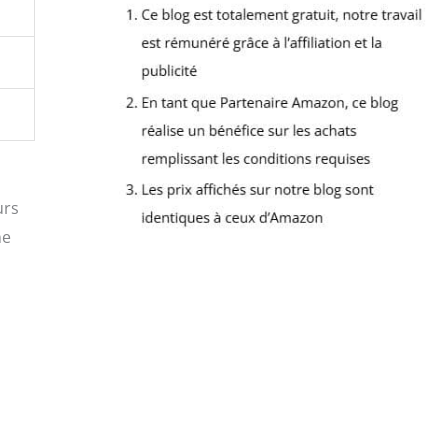
urs
ne