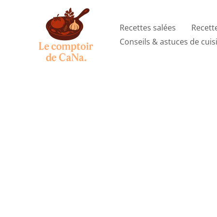
Aller
au
Recettes salées
Recett
contenu
Conseils & astuces de cuis