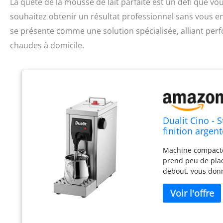
La quête de la mousse de lait parfaite est un défi que v
souhaitez obtenir un résultat professionnel sans vous e
se présente comme une solution spécialisée, alliant pe
chaudes à domicile.
Dualit Cino - 
finition argen
Machine compacte 
prend peu de plac
debout, vous donn
libérer plus d'es
continue à la dem
café vient de pre
est conduit à un 