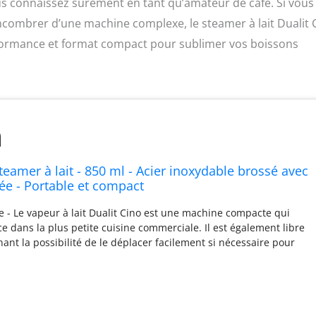
ous connaissez sûrement en tant qu’amateur de café. Si vous
ncombrer d’une machine complexe, le steamer à lait Dualit 
rformance et format compact pour sublimer vos boissons
Steamer à lait - 850 ml - Acier inoxydable brossé avec
tée - Portable et compact
- Le vapeur à lait Dualit Cino est une machine compacte qui
e dans la plus petite cuisine commerciale. Il est également libre
ant la possibilité de le déplacer facilement si nécessaire pour
pace Thermobloc - L'élément thermobloc offre une vapeur
ande et la puissance de chauffer le lait en une seule minute * Un
ndre moins de temps! Avec ce lait engraissement, le multitâche
nouveau niveau! de la machine grande capacité - Profitez d'un