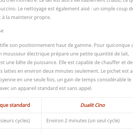
 du thermomètre. Le lait est alors véritablement chaud, ce q
puccino. Le nettoyage est également aisé : un simple coup d
t à la maintenir propre.
se
t justifie son positionnement haut de gamme. Pour quiconque 
 mousseur électrique prépare une petite quantité de lait,
est une bête de puissance. Elle est capable de chauffer et de
s lattes en environ deux minutes seulement. Le pichet est 
oyenne en une seule fois, un gain de temps considérable le
 avec un appareil standard est sans appel.
ique standard
Dualit Cino
sieurs cycles)
Environ 2 minutes (un seul cycle)