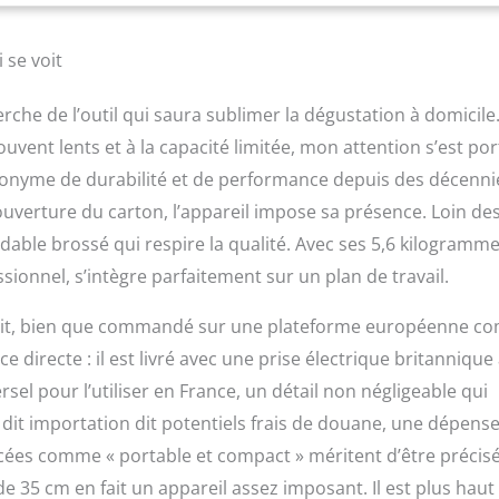
s et une famille grâce à la capacité généreuse de 850 ml de Dualit
eur jusqu'à 600 ml de lait ou de mousse jusqu'à 300 ml de lait en
ion, idéal pour faire plusieurs tasses à la fois une marque que
 se voit
 confiance - de notre fondement en 1945, nous avons continué à
ualité, innovant produits pour rendre votre vie plus facile et plus
che de l’outil qui saura sublimer la dégustation à domicile
 votre barista intérieure avec la gamme Dualit Café et profitez du
u café du confort de votre propre maison.
uvent lents et à la capacité limitée, mon attention s’est po
ynonyme de durabilité et de performance depuis des décenni
ouverture du carton, l’appareil impose sa présence. Loin de
able brossé qui respire la qualité. Avec ses 5,6 kilogramme
ssionnel, s’intègre parfaitement sur un plan de travail.
duit, bien que commandé sur une plateforme européenne 
irecte : il est livré avec une prise électrique britannique
sel pour l’utiliser en France, un détail non négligeable qui
i dit importation dit potentiels frais de douane, une dépens
cées comme « portable et compact » méritent d’être précisé
e 35 cm en fait un appareil assez imposant. Il est plus haut