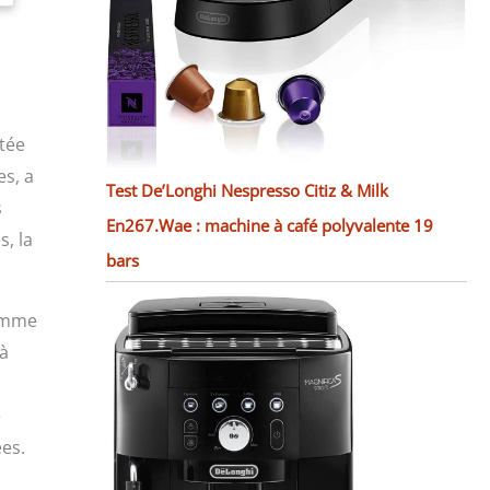
.
rtée
es, a
Test De’Longhi Nespresso Citiz & Milk
s
En267.Wae : machine à café polyvalente 19
s, la
bars
comme
 à
e
es.