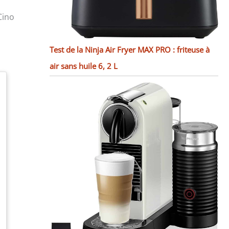
Cino
Test de la Ninja Air Fryer MAX PRO : friteuse à
air sans huile 6, 2 L