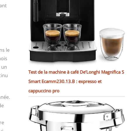
vant
ns le
mois
t un
Test de la machine à café De’Longhi Magnifica S
tinu
Smart Ecamm230.13.B : expresso et
cappuccino pro
anée.
de
re