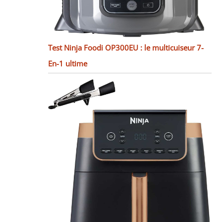
Test Ninja Foodi OP300EU : le multicuiseur 7-
En-1 ultime