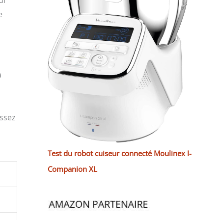
ui
e
a
assez
Test du robot cuiseur connecté Moulinex I-
Companion XL