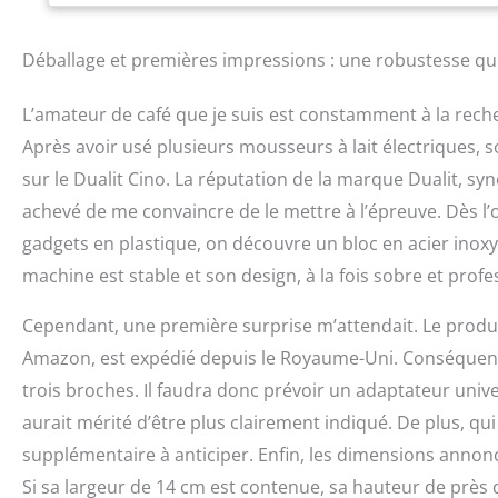
café avec des ami
Cino Steamer. Vap
une seule utilisat
Déballage et premières impressions : une robustesse qui
vous pouvez faire
fournir de haute q
L’amateur de café que je suis est constamment à la recher
élégante. Inspirez
café de qualité d
Après avoir usé plusieurs mousseurs à lait électriques, so
sur le Dualit Cino. La réputation de la marque Dualit, s
achevé de me convaincre de le mettre à l’épreuve. Dès l’
gadgets en plastique, on découvre un bloc en acier inoxyd
machine est stable et son design, à la fois sobre et profe
Cependant, une première surprise m’attendait. Le pro
Amazon, est expédié depuis le Royaume-Uni. Conséquence d
trois broches. Il faudra donc prévoir un adaptateur univer
aurait mérité d’être plus clairement indiqué. De plus, qu
supplémentaire à anticiper. Enfin, les dimensions annon
Si sa largeur de 14 cm est contenue, sa hauteur de près d