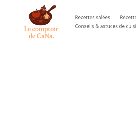
Aller
au
Recettes salées
Recett
contenu
Conseils & astuces de cuis