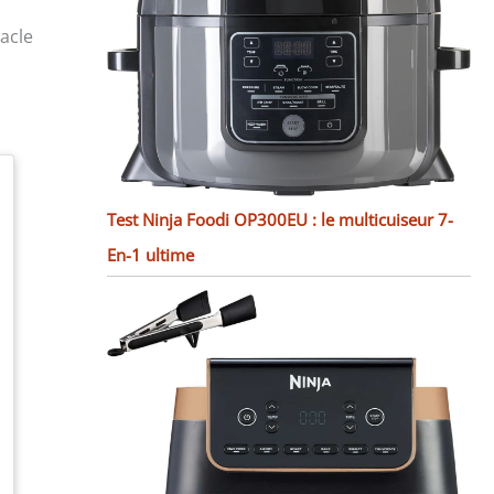
acle
Test Ninja Foodi OP300EU : le multicuiseur 7-
En-1 ultime