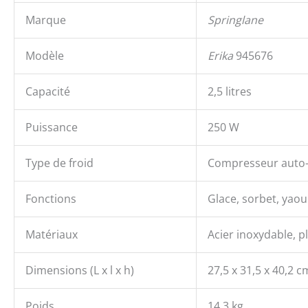
Marque
Springlane
Modèle
Erika
945676
Capacité
2,5 litres
Puissance
250 W
Type de froid
Compresseur auto-
Fonctions
Glace, sorbet, yaou
Matériaux
Acier inoxydable, p
Dimensions (L x l x h)
27,5 x 31,5 x 40,2 c
Poids
14,3 kg