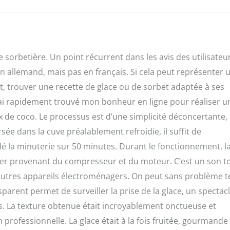
 sorbetière. Un point récurrent dans les avis des utilisateu
t en allemand, mais pas en français. Si cela peut représenter 
rnet, trouver une recette de glace ou de sorbet adaptée à ses
ai rapidement trouvé mon bonheur en ligne pour réaliser u
x de coco. Le processus est d’une simplicité déconcertante,
ée dans la cuve préalablement refroidie, il suffit de
lé la minuterie sur 50 minutes. Durant le fonctionnement, l
er provenant du compresseur et du moteur. C’est un son t
utres appareils électroménagers. On peut sans problème t
arent permet de surveiller la prise de la glace, un spectac
s. La texture obtenue était incroyablement onctueuse et
professionnelle. La glace était à la fois fruitée, gourmande