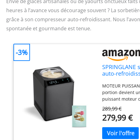
Envie de glaces artisanales ou de yaourts onctueux faits 
heures à l’avance vous décourage souvent ? La sorbetière
grâce à son compresseur auto-refroidissant. Nous l’avon
spontanée et gourmande est tenue.
-3%
SPRINGLANE so
auto-refroidis
avec réservoir 
MOTEUR PUISSANT –
portion devient u
puissant moteur d
TACTILE – Un clic
289,99 €
par sa simplicité d
279,99 €
NOMBREUSES FONCT
yaourt et de bras
fonctionnalité le
onctuosité incroy