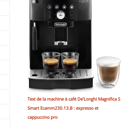
Test de la machine à café De’Longhi Magnifica S
Smart Ecamm230.13.B : expresso et
cappuccino pro