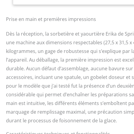
glace finie de fo
préparer vous-mêm
fini. Sélectionnez
Prise en main et premières impressions
sonne… NOTRE PRO
pourquoi nous off
Dès la réception, la sorbetière et yaourtière Erika de Sp
30 jours.
une machine aux dimensions respectables (27,5 x 31,5 x 4
kilogrammes, un gage de robustesse qui s’explique par l
l’appareil. Au déballage, la première impression est excel
durable. Aucun défaut d’assemblage, aucune bavure sur l
accessoires, incluant une spatule, un gobelet doseur et 
pour le modèle que j’ai testé fut la présence d’un deuxi
considérable qui permet d’enchaîner les préparations san
main est intuitive, les différents éléments s’emboîtent par
marquage de remplissage maximal, une précaution simpl
durant le processus de foisonnement de la glace.