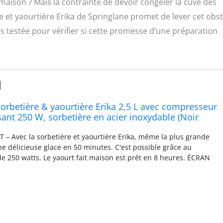
maison ? Mais la contrainte de devoir congeler la cuve des
 et yaourtière Erika de Springlane promet de lever cet obst
s testée pour vérifier si cette promesse d’une préparation
rbetière & yaourtière Erika 2,5 L avec compresseur
sant 250 W, sorbetière en acier inoxydable (Noir
à glace, 2,5 L)
 Avec la sorbetière et yaourtière Erika, même la plus grande
ne délicieuse glace en 50 minutes. C'est possible grâce au
e 250 watts. Le yaourt fait maison est prêt en 8 heures. ÉCRAN
 pour le bonheur des glaces et des yaourts. Erika impressionne
'utilisation grâce à l'écran tactile fonctionnel et intuitif. DE
IONS - En plus des fonctions bien connues de glace, de
sage, la sorbetière avec compresseur propose comme nouvelle
 pré-refroidissement. Cela donne à vos créations glacées un
able. Bien entendu, Erika peut également refroidir et empêcher la