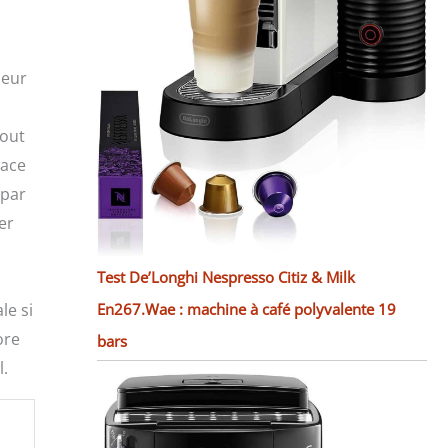
seur
tout
lace
 par
er
Test De’Longhi Nespresso Citiz & Milk
le si
En267.Wae : machine à café polyvalente 19
ore
bars
l.