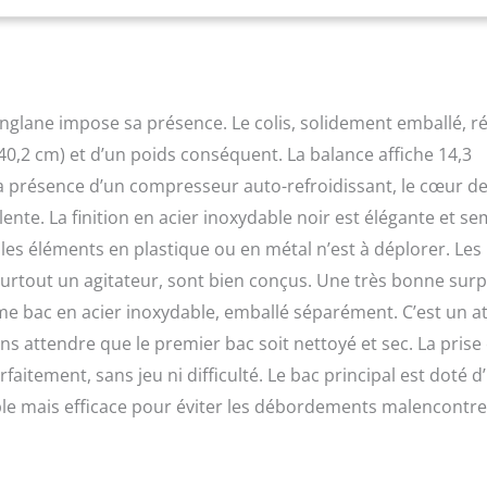
ndre. EFFET SONORE - Avec Erika, vous pouvez non seulement
e de la glace, mais elle chante aussi pour vous dès qu'elle a
 simplement votre son préféré à l'aide de l'écran tactile. La cloche
MESSE – Nous voulons que vous soyez satisfait à 100 %. C'est
rons un service client personnalisé et des retours gratuits sous
ringlane impose sa présence. Le colis, solidement emballé, r
0,2 cm) et d’un poids conséquent. La balance affiche 14,3
a présence d’un compresseur auto-refroidissant, le cœur d
lente. La finition en acier inoxydable noir est élégante et s
es éléments en plastique ou en métal n’est à déplorer. Les
surtout un agitateur, sont bien conçus. Une très bonne surp
ème bac en acier inoxydable, emballé séparément. C’est un a
s attendre que le premier bac soit nettoyé et sec. La prise
faitement, sans jeu ni difficulté. Le bac principal est doté d
e mais efficace pour éviter les débordements malencontr