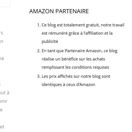
rs
un
ne
a
out à
enir
le
 et