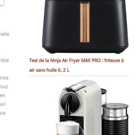
évèle
e
emble
Test de la Ninja Air Fryer MAX PRO : friteuse à
air sans huile 6, 2 L
rise
tout
 en
’un
eux