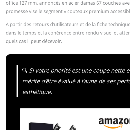
office 127 mm, annoncés en acier damas 67 couches avec p
promesse vise le segment « couteaux premium accessibl
À partir des retours d’utilisateurs et de la fiche techniqu
dans le temps et la cohérence entre rendu visuel et attent
quels cas il peut décevoir.
🔍
Si votre priorité est une coupe nette 
mérite d’être évalué à l’aune de ses pe
esthétique.