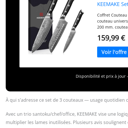
KEEMAKE Set
Coffret Couteau
couteau univers
200 mm. couteau
professionnels 
159,99 €
cuisine. Idéal p
Damas de Qualit
de 3 couteaux d
exceptionnels. 
dureté de 62+ H
durables et de r
couteau damas a
Disponibilité et prix à jou
tranchant le pl
Fabriqué en aci
longtemps. La l
trancher et hac
À qui s’adresse ce set de 3 couteaux — usage quotidien o
cuisine est profi
poignée en fibre
Avec un trio santoku/chef/office, KEEMAKE vise une logi
main sûre à cha
multiplier les lames inutilisées. Plusieurs avis soulignent
antidérapant. G