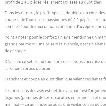
couteaux cuisin
profit de 2 à 3 pièces réellement utilisées au quotidien.
droitiers. Cade
cuisine, combin
Dans les retours, le profil type est double: d’un côté, de
plat un véritabl
coupe »; de l’autre, des passionnés déjà équipés, curieux 
ainsi que pour 
choix pour une 
semble répondre aux deux, à condition d’accepter une ro
cuisine. Ce cof
les passionné(e)
Point à noter pour le confort: un avis mentionne un man
grande paume ou une prise très avancée, c’est un élémen
de découpe.
Décision: ce set prend tout son sens si vous cherchez un
rarement sorties du tiroir.
Tranchant et coupe au quotidien: que valent ces lames fa
Le consensus des avis est net: le tranchant est l’argumen
légumes (pommes de terre, carottes en brunoise) et une 
minimal — ce qui implique aussi une vigilance accrue pou