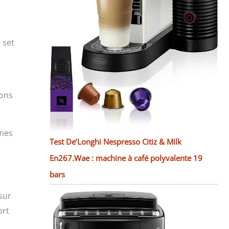
 set
ions
ames
Test De’Longhi Nespresso Citiz & Milk
En267.Wae : machine à café polyvalente 19
bars
sur
ort