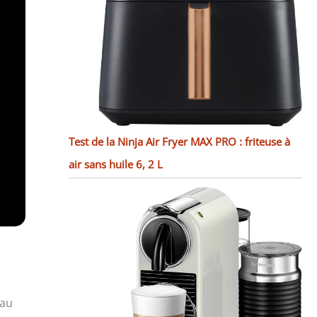
Test de la Ninja Air Fryer MAX PRO : friteuse à
air sans huile 6, 2 L
 au