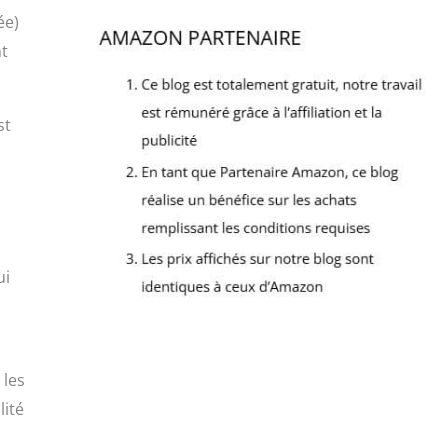
ée)
nt
st
ui
 les
lité