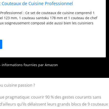
 Couteaux de Cuisine Professionnel
 Professionnel : Ce set de couteaux de cuisine comprend 1
el 123 mm, 1 couteau santoku 178 mm et 1 couteau de chef
x soigneusement composé aide aussi bien les cuisiniers
que les amateurs dans une multitude de tâches dans la
our couper de la viande, des légumes et des fruits. Acier
é : Grâce au forgeage de 67 couches d'acier damassé, le set
amas se distingue par son tranchant et sa durabilité
Avec un noyau de coupe en VG10, la lame atteint un degré de
RC, ce qui permet au couteau d'avoir des performances
ésister à la rouille et aux taches. Lame Bien Aiguisée : Ce
vec un tranchant de 15 degrés à double face, l'angle de
r – informations fournies par Amazon
us commun pour un couteau de cuisine du style japonais.
er damas, le couteau reste aiguisé au maximum pendant
ame tranchante offre d'excellentes performances pour couper,
her. Poignée Ergonomique : La poignée des couteaux de
u cuisine passion ?
lée de manière à rendre le travail facile et sans effort. La
 de verre de haute qualité offrent un confort et une prise en
que pragmatique: couvrir 90 % des gestes courants sans
que mouvement. Le matériel G10 est résistant à l'eau et
 d’ailleurs qu’ils délaissent leurs grands blocs de 9 couteaux
râce à leur manche symétrique et à leur double tranchant, les