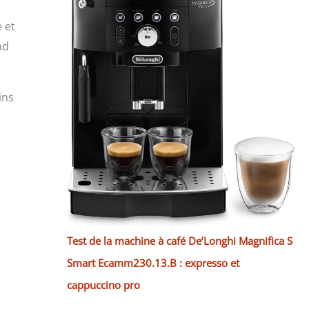
 et
nd
ins
Test de la machine à café De’Longhi Magnifica S
Smart Ecamm230.13.B : expresso et
cappuccino pro