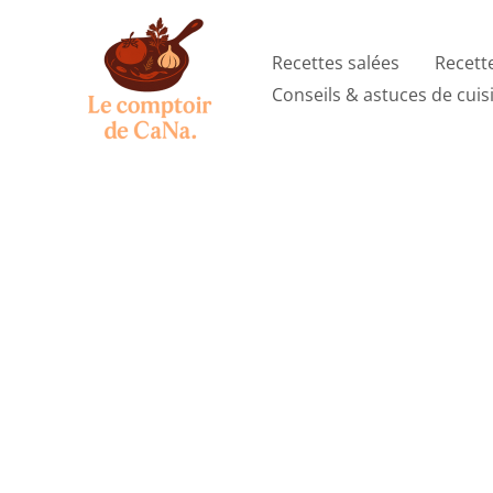
Aller
au
Recettes salées
Recett
contenu
Conseils & astuces de cuis