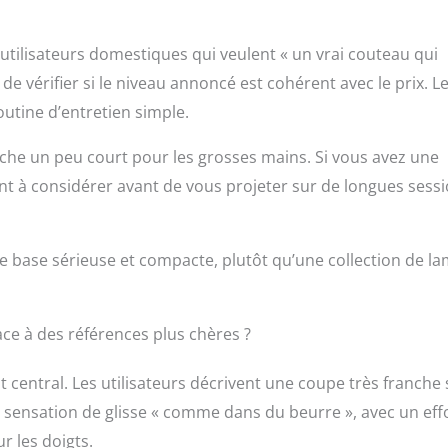
e professionnels conviennent aussi bien aux gauchers qu'aux
au Cuisine : L'aspect damassé et élégant des couteaux de
é à leur précision de coupe, font de chaque préparation d'un
s utilisateurs domestiques qui veulent « un vrai couteau qui
e plaisir. Idéal pour couper la viande, les légumes et les fruits
de vérifier si le niveau annoncé est cohérent avec le prix. Le
les tâches quotidiennes. Le set de couteaux damas est bon
cuisine ou un restaurant où vous pouvez profiter de la
utine d’entretien simple.
fret de couteaux est aussi une bonne idée cadeau de Noël pour
s de la cuisine.
che un peu court pour les grosses mains. Si vous avez une
t à considérer avant de vous projeter sur de longues sess
e base sérieuse et compacte, plutôt qu’une collection de l
ce à des références plus chères ?
t central. Les utilisateurs décrivent une coupe très franche 
sensation de glisse « comme dans du beurre », avec un eff
r les doigts.