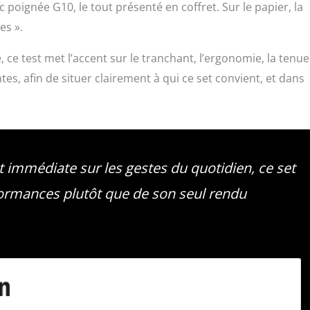
oignée G10, le tout présenté en coffret. Sur le papier, la
es ».
e, ce test met l’accent sur le tranchant, l’ergonomie, la tenue
es, afin de situer clairement à qui ce set convient, et dans
et immédiate sur les gestes du quotidien, ce set
rformances plutôt que de son seul rendu