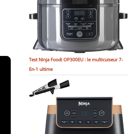
Test Ninja Foodi OP300EU : le multicuiseur 7-
En-1 ultime