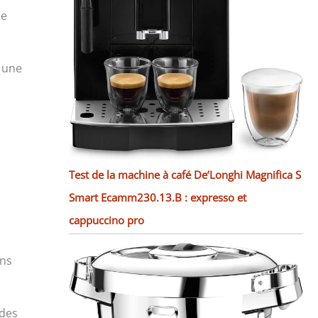
de
 une
Test de la machine à café De’Longhi Magnifica S
Smart Ecamm230.13.B : expresso et
cappuccino pro
ans
 des