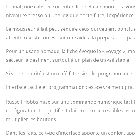
format, une cafetière orientée filtre et café moulu: si v
niveau expresso ou une logique porte-filtre, l’expérience
Le mousseur à lait peut séduire ceux qui veulent ponctu
attente réaliste: on est sur une aide à la préparation, pa
Pour un usage nomade, la fiche évoque le « voyage », mai
secteur la destinent surtout à un plan de travail stable.
Si votre priorité est un café filtre simple, programmable 
Interface tactile et programmation : est-ce vraiment prat
Russell Hobbs mise sur une commande numérique tactile,
configuration. L’objectif est clair: rendre accessibles l
multiplier les boutons.
Dans les faits, ce type d’interface apporte un confort ap