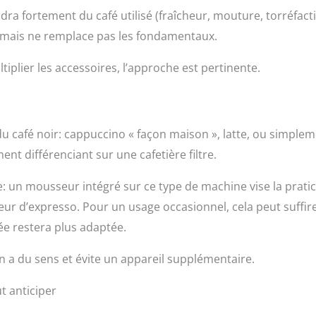
endra fortement du café utilisé (fraîcheur, mouture, torréfact
, mais ne remplace pas les fondamentaux.
iplier les accessoires, l’approche est pertinente.
du café noir: cappuccino « façon maison », latte, ou simple
t différenciant sur une cafetière filtre.
te: un mousseur intégré sur ce type de machine vise la pratic
eur d’expresso. Pour un usage occasionnel, cela peut suffire
ée restera plus adaptée.
on a du sens et évite un appareil supplémentaire.
ut anticiper