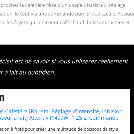
rocher la cafetière filtre d’un usage « barista »: réglage
mmation, le tout via une commande numérique tactile. Positi
 les foyers qui alternent café chaud, boissons lactées et
cisif est de savoir si vous utiliserez réellement
r à lait au quotidien.
 Cafetière [Barista: Réglage d'intensité, Infusion
sseur à lait] Attentiv (1400W, 1,25 L, Commande
ctile, Minuterie programmable) Machine à café
usion à froid pour créer une multitude de boissons de style
56