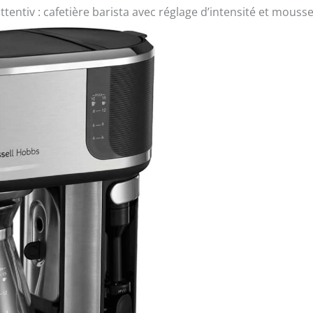
ttentiv : cafetière barista avec réglage d’intensité et mousse