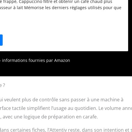
é frappé, Cappuccino filtre et obtenir un café chaud plus
sseur à lait Mémorise les derniers réglages utilisés pour que
café soit comme vous le préférez - Ecran tactile Programmable
vance - Fonction de maintien au chaud ( 40 min) - Verseuse
e 1,25L Range cordon intégré - Cuillère à café intégrée -
r - Accessoire de filtre amovible - 1400W de puissance Design
associé à des finitions brillantes, des détails micro-texturés -
+ 1* (*1 an supplémentaire si le consommateur s’enregistre
ternet)
r – informations fournies par Amazon
e ?
qui veulent plus de contrôle sans passer à une machine à
rface tactile simplifient l’usage au quotidien. Le volume an
u, avec une logique de préparation en carafe.
s certaines fiches, l’Attentiv reste, dans son intention et