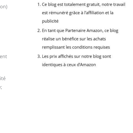
ion)
ment
ité
;