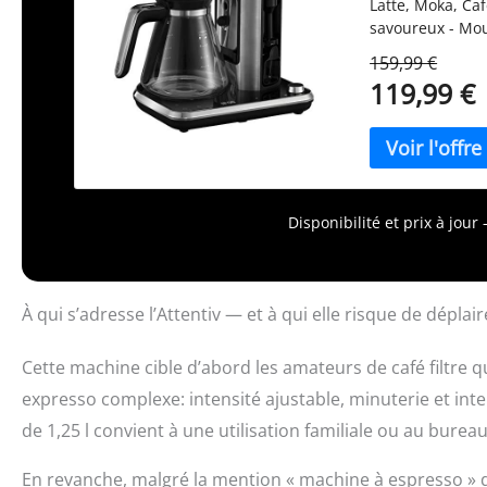
Latte, Moka, Caf
savoureux - Mou
votre prochain 
159,99 €
24 heures à l’a
119,99 €
d’une capacité d
Facile à nettoye
en acier brossé 
Garantie 2 ans 
sur notre site in
Disponibilité et prix à jou
À qui s’adresse l’Attentiv — et à qui elle risque de déplair
Cette machine cible d’abord les amateurs de café filtre 
expresso complexe: intensité ajustable, minuterie et inte
de 1,25 l convient à une utilisation familiale ou au burea
En revanche, malgré la mention « machine à espresso » dan