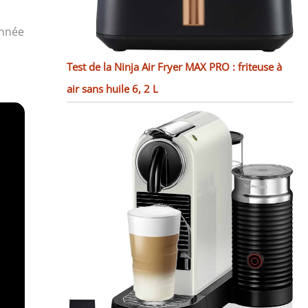
onnée
Test de la Ninja Air Fryer MAX PRO : friteuse à
air sans huile 6, 2 L