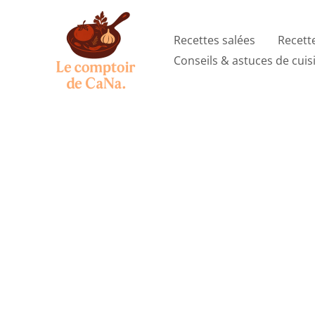
Aller
au
Recettes salées
Recett
contenu
Conseils & astuces de cuis