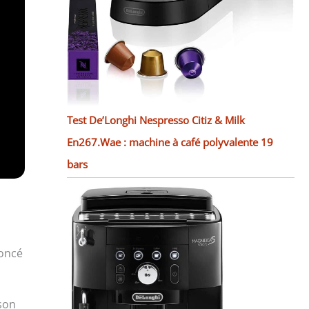
Test De’Longhi Nespresso Citiz & Milk
En267.Wae : machine à café polyvalente 19
bars
noncé
 son