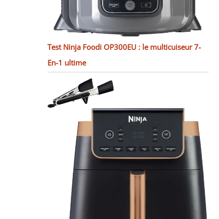
Test Ninja Foodi OP300EU : le multicuiseur 7-
En-1 ultime