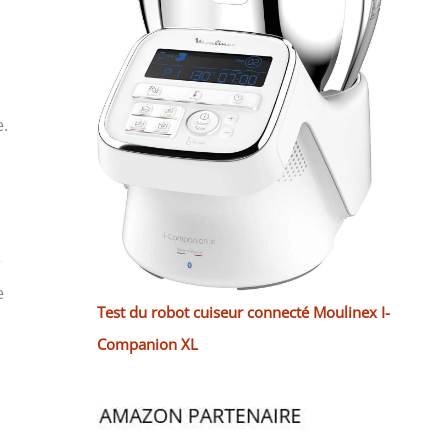
e.
r
e
Test du robot cuiseur connecté Moulinex I-
Companion XL