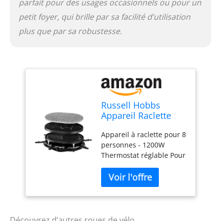
parfait pour des usages occasionnels ou pour un
petit foyer, qui brille par sa facilité d’utilisation
plus que par sa robustesse.
Russell Hobbs
Appareil Raclette
Multifonction 8
Appareil à raclette pour 8
Personnes 1400W,
personnes - 1200W
Pierre de Cuisson,
Thermostat réglable Pour
Grill Réversible,
8 personnes 3 plaques
Pièces Compatibles
amovibles (pierre à
Lave-Vaisselle -
griller, multi-crêpes /
26280-56
grill-crêpes) 1 200 W de
puissance
Découvrez d’autres roues de vélo