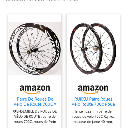
Paire De Roues De
RUJIXU Paire Roues
Vélo De Route 700C *
Vélo Route 700c Roue
23C-25C-28C
Vélo Course Jantes
🔰ENSEMBLE DE ROUES DE
Jante : 622mm paire de
40/50MM en Alliage
Double Paroi 40mm
VÉLO DE ROUTE : paire de
roues de vélo 700C Rujixu,
D'aluminium C/V,
8-11 Vitesses Cassette
roues 700C, roues de frein
hauteur de jante 40 mm,
Libération De Jante De
Moyeu en Fibre De
C/V à dégagement rapide,
largeur extérieure 19,2