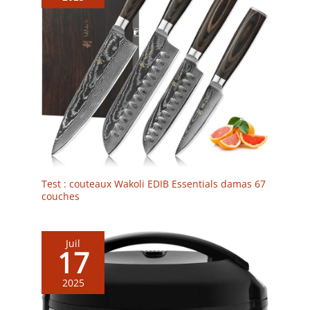
Test : couteaux Wakoli EDIB Essentials damas 67
couches
Juil
17
2025