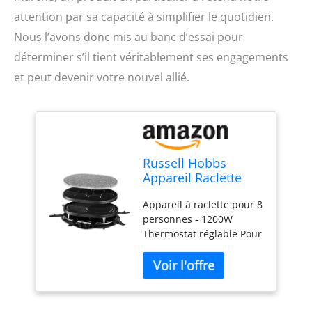
attention par sa capacité à simplifier le quotidien.
Nous l’avons donc mis au banc d’essai pour
déterminer s’il tient véritablement ses engagements
et peut devenir votre nouvel allié.
Russell Hobbs
Appareil Raclette
Multifonction 8
Appareil à raclette pour 8
Personnes 1400W,
personnes - 1200W
Pierre de Cuisson,
Thermostat réglable Pour
Grill Réversible,
8 personnes 3 plaques
Pièces Compatibles
amovibles (pierre à
Lave-Vaisselle -
griller, multi-crêpes /
26280-56
grill-crêpes) 1 200 W de
puissance