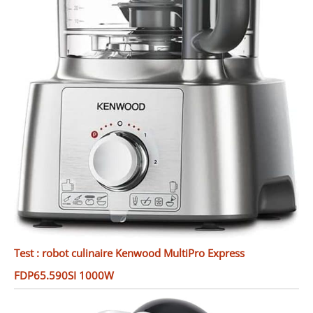
Test : robot culinaire Kenwood MultiPro Express
FDP65.590SI 1000W