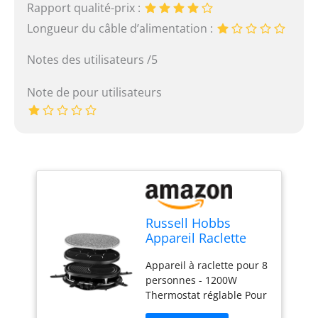
Rapport qualité-prix :
Longueur du câble d’alimentation :
Notes des utilisateurs /5
Note de pour utilisateurs
Russell Hobbs
Appareil Raclette
Multifonction 8
Appareil à raclette pour 8
Personnes 1400W,
personnes - 1200W
Pierre de Cuisson,
Thermostat réglable Pour
Grill Réversible,
8 personnes 3 plaques
Pièces Compatibles