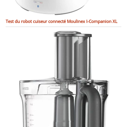
Test du robot cuiseur connecté Moulinex I-Companion XL