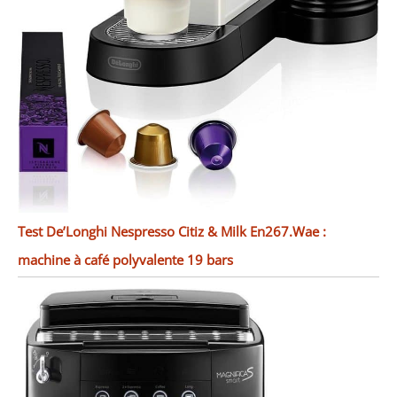
Test De’Longhi Nespresso Citiz & Milk En267.Wae :
machine à café polyvalente 19 bars