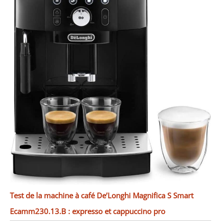
Test de la machine à café De’Longhi Magnifica S Smart
Ecamm230.13.B : expresso et cappuccino pro