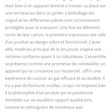
Humanisée : Le
mais bien à un appareil destiné à trouver sa place sur
thermomètre intégré,
une terrasse ou dans un jardin. L’emballage est
même sans ouvrir le
couvercle, peut contrôler
soigné et les différentes pièces sont correctement
la température et réaliser
protégées pour le transport. Une fois les éléments
une cuisson uniforme. Le
sortis de leur carton, la première impression est celle
four est équipé de deux
grandes roues
d’un produit au design sobre et fonctionnel. L’acier
directionnelles pour
allié, matériau principal de la structure, inspire une
faciliter le déplacement.
certaine confiance quant à sa robustesse. L’ensemble
Les tables d'appoint de
chaque côté ont 3
se présente comme une promesse de convivialité, un
crochets.
appareil qui se concentre sur l’essentiel : offrir une
Fonctionnement Simple:
Allumage rapide. Il suffit
expérience de cuisson au gaz efficace et accessible. Il
de visser le bouton de
n’y a pas de fioritures inutiles, ce qui correspond bien
commande et l'allumage
à la philosophie d’un produit qui se positionne
automatique peut être
effectué immédiatement.
d’emblée sur un excellent rapport qualité-prix,
Les brûleurs contrôlent la
comme en témoignent de nombreux avis
puissance de feu