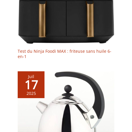
Test du Ninja Foodi MAX : friteuse sans huile 6-
en-1
Juil
17
2025