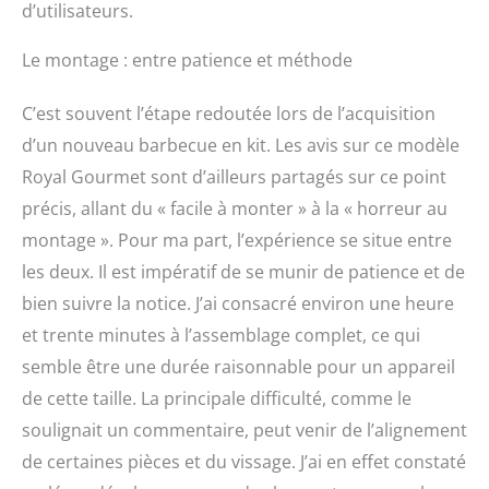
d’utilisateurs.
séparément et vous
pouvez gérer les aliments
séparément en fonction
Le montage : entre patience et méthode
de la demande. Espace
de Stockage Suffisant:
C’est souvent l’étape redoutée lors de l’acquisition
l'espace de stockage de
d’un nouveau barbecue en kit. Les avis sur ce modèle
la plaque de base et de
la table d'appoint des
Royal Gourmet sont d’ailleurs partagés sur ce point
deux côtés est à votre
précis, allant du « facile à monter » à la « horreur au
disposition, vous pouvez
montage ». Pour ma part, l’expérience se situe entre
placer des outils de
barbecue, des assiettes
les deux. Il est impératif de se munir de patience et de
et des assaisonnements,
bien suivre la notice. J’ai consacré environ une heure
etc.
et trente minutes à l’assemblage complet, ce qui
semble être une durée raisonnable pour un appareil
de cette taille. La principale difficulté, comme le
soulignait un commentaire, peut venir de l’alignement
de certaines pièces et du vissage. J’ai en effet constaté