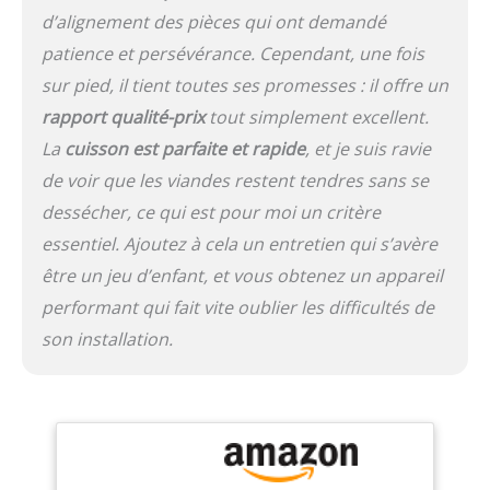
crochets.
d’alignement des pièces qui ont demandé
Fonctionnement Simple:
Allumage rapide. Il suffit
patience et persévérance. Cependant, une fois
de visser le bouton de
sur pied, il tient toutes ses promesses : il offre un
commande et l'allumage
rapport qualité-prix
tout simplement excellent.
automatique peut être
effectué immédiatement.
La
cuisson est parfaite et rapide
, et je suis ravie
Les brûleurs contrôlent la
de voir que les viandes restent tendres sans se
puissance de feu
dessécher, ce qui est pour moi un critère
séparément et vous
pouvez gérer les aliments
essentiel. Ajoutez à cela un entretien qui s’avère
séparément en fonction
être un jeu d’enfant, et vous obtenez un appareil
de la demande. Espace
de Stockage Suffisant:
performant qui fait vite oublier les difficultés de
l'espace de stockage de
son installation.
la plaque de base et de
la table d'appoint des
deux côtés est à votre
disposition, vous pouvez
placer des outils de
barbecue, des assiettes
et des assaisonnements,