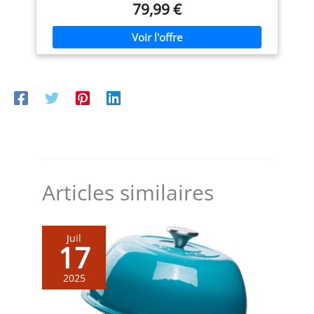
79,99 €
grillés CONCEPTION
PRATIQUE : Ce barbecue à
gaz est doté d'un bac à
graisse amovible pour un
nettoyage plus simple et de
2 roulettes pour le déplacer
facilement de la maison au
jardin; régulateur et tuyau
non fournis, à acheter
séparément
Articles similaires
Juil
17
2025