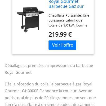
Royal Gourmet
Barbecue Gaz sur
Chariot, 3 Brûleurs
Chauffage Puissante: Une
BBQ Gaz avec
puissance calorifique
Capot, Puissance
totale de 9,0 kW, fournie
9kW Propane, 2
par trois brûleurs en
Grilles en Émaillée,
219,99 €
acier inoxydable de 3,0
2 Table Latérales,
kW, fournit une chaleur
Thermomètre
constante pour les
Intégré, Adapté pour
grillades. Grande Surface
Jardin et Camping
de Cuisson: la zone de
cuisson 60 x 42 cm
contient deux grilles
Déballage et premières impressions du barbecue
émaillées, plus une grille
Royal Gourmet
chauffante en acier
inoxydable de 57 x 12 cm.
Dès la réception du colis, le barbecue à gaz Royal
Conception Multi -
niveaux pour répondre
Gourmet GH3000E-F annonce la couleur. Avec un
aux besoins de barbecue
poids total de plus de 20 kilogrammes, on sent que
en plein air pour 5 - 10
l’on n’a pas affaire à un simple gadget de camping,
personnes. Conception