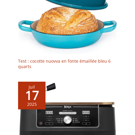
Test : cocotte nuovva en fonte émaillée bleu 6
quarts
Juil
17
2025