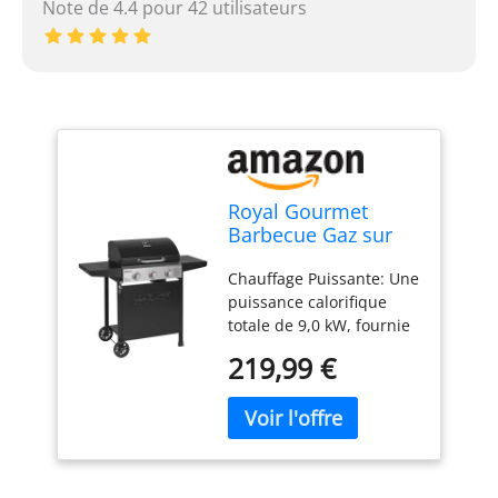
Note de 4.4 pour 42 utilisateurs
Royal Gourmet
Barbecue Gaz sur
Chariot, 3 Brûleurs
Chauffage Puissante: Une
BBQ Gaz avec
puissance calorifique
Capot, Puissance
totale de 9,0 kW, fournie
9kW Propane, 2
par trois brûleurs en
Grilles en Émaillée,
219,99 €
acier inoxydable de 3,0
2 Table Latérales,
kW, fournit une chaleur
Thermomètre
constante pour les
Intégré, Adapté pour
grillades. Grande Surface
Jardin et Camping
de Cuisson: la zone de
cuisson 60 x 42 cm