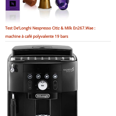
Test De’Longhi Nespresso Citiz & Milk En267.Wae :
machine à café polyvalente 19 bars