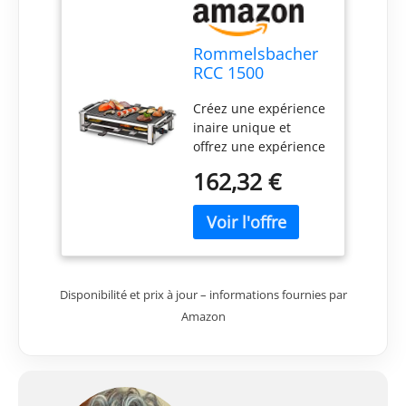
Rommelsbacher
RCC 1500
Raclette Fashion
Créez une expérience
Noir
inaire unique et
offrez une expérience
inaire passionte et
162,32 €
uellement attrayante
Plaque de cuisson
amovible en
aluminium moulé
sous pression avec
surface de cuisson
Disponibilité et prix à jour – informations fournies par
nervurée Régulation
Amazon
de la température
réglable en continu
avec LED « Parking
Deck » intégré pour
les casseroles