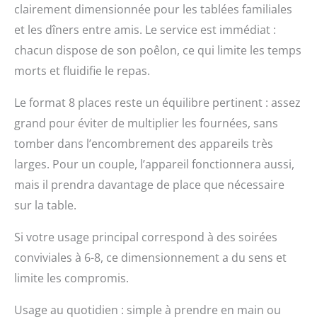
clairement dimensionnée pour les tablées familiales
poêles à revêtement
antiadhésif de qualité
et les dîners entre amis. Le service est immédiat :
supérieure avec s
chacun dispose de son poêlon, ce qui limite les temps
isolées thermiquement
morts et fluidifie le repas.
et 8 spatules
Le format 8 places reste un équilibre pertinent : assez
grand pour éviter de multiplier les fournées, sans
tomber dans l’encombrement des appareils très
larges. Pour un couple, l’appareil fonctionnera aussi,
mais il prendra davantage de place que nécessaire
sur la table.
Si votre usage principal correspond à des soirées
conviviales à 6-8, ce dimensionnement a du sens et
limite les compromis.
Usage au quotidien : simple à prendre en main ou