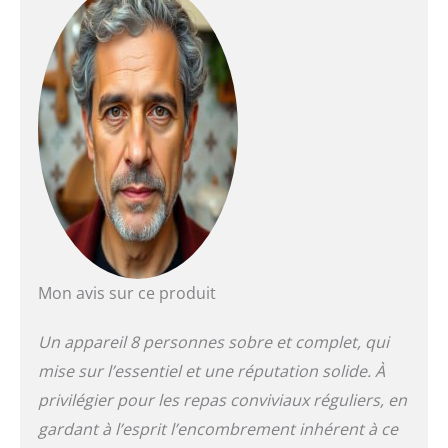
chaudes qui ne sont
pas utilisées, et
régulation de
température réglable
en continu Comprend
8 poêles à
revêtement
antiadhésif de qualité
supérieure avec s
isolées
thermiquement et 8
spatules
Mon avis sur ce produit
Un appareil 8 personnes sobre et complet, qui
mise sur l’essentiel et une réputation solide. À
privilégier pour les repas conviviaux réguliers, en
gardant à l’esprit l’encombrement inhérent à ce