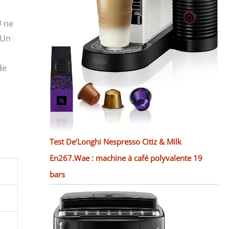
U ne
 Un
de
Test De’Longhi Nespresso Citiz & Milk
En267.Wae : machine à café polyvalente 19
bars