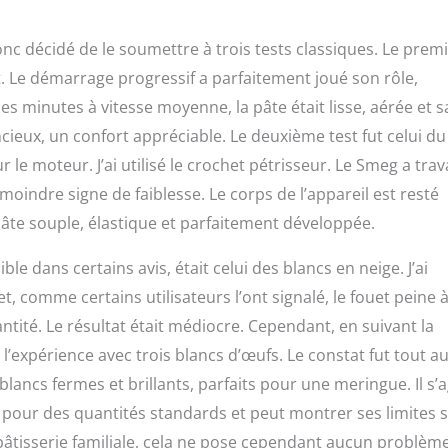
donc décidé de le soumettre à trois tests classiques. Le premi
t. Le démarrage progressif a parfaitement joué son rôle,
s minutes à vitesse moyenne, la pâte était lisse, aérée et 
ieux, un confort appréciable. Le deuxième test fut celui du
le moteur. J’ai utilisé le crochet pétrisseur. Le Smeg a trava
oindre signe de faiblesse. Le corps de l’appareil est resté
 pâte souple, élastique et parfaitement développée.
 dans certains avis, était celui des blancs en neige. J’ai
 comme certains utilisateurs l’ont signalé, le fouet peine 
antité. Le résultat était médiocre. Cependant, en suivant la
expérience avec trois blancs d’œufs. Le constat fut tout au
lancs fermes et brillants, parfaits pour une meringue. Il s’a
é pour des quantités standards et peut montrer ses limites 
 pâtisserie familiale, cela ne pose cependant aucun problème