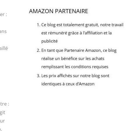
er :
sans
illé
à
tre :
git
sur
.