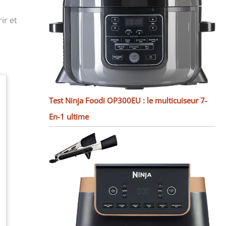
ir et
Test Ninja Foodi OP300EU : le multicuiseur 7-
En-1 ultime