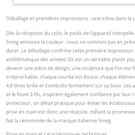
crochet pétrisseur
projections PERF
légèrement rétro,
Déballage et premières impressions : une icône dans la 
spécial
Dès la réception du colis, le poids de l’appareil interpel
Smeg annonce la couleur : nous ne sommes pas en prése
durer. Le déballage confirme cette première impression. 
emblématique des années 50, est un véritable plaisir pou
devenir une pièce de design, une sculpture que l’on est fie
irréprochable, chaque courbe est douce, chaque élément 
4,8 litres brille et s’emboîte fermement sur sa base. Les a
et le fouet à fils, inspirent également confiance par leu
protecteur, un détail pratique pour éviter les éclabouss
prise en main est donc une réussite, mêlant la promesse
fait la renommée de la marque italienne Smeg.
Prise en main et caractéristiques techniques