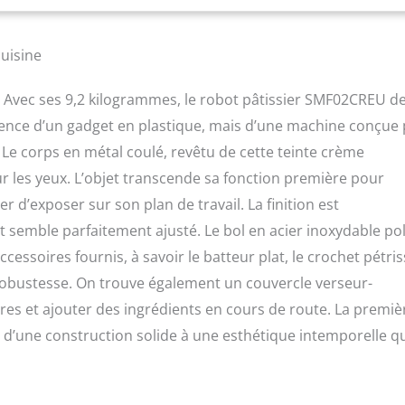
, le bol d'une capacité de 4,8 L et le couvercle verseur anti-
ORMANCE ET STYLE: Avec son mélange de technologie et de style
 le robot pâtissier Smeg rend chaque instant en cuisine plus
cuisine
le. Avec ses 9,2 kilogrammes, le robot pâtissier SMF02CREU d
nce d’un gadget en plastique, mais d’une machine conçue
Le corps en métal coulé, revêtu de cette teinte crème
r les yeux. L’objet transcende sa fonction première pour
r d’exposer sur son plan de travail. La finition est
semble parfaitement ajusté. Le bol en acier inoxydable pol
ccessoires fournis, à savoir le batteur plat, le crochet pétri
r robustesse. On trouve également un couvercle verseur-
ures et ajouter des ingrédients en cours de route. La premiè
 d’une construction solide à une esthétique intemporelle qu