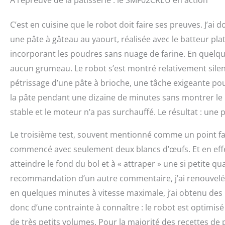
À l’épreuve de la pâtisserie : le SMF02CREU en action
C’est en cuisine que le robot doit faire ses preuves. J’ai 
une pâte à gâteau au yaourt, réalisée avec le batteur pla
incorporant les poudres sans nuage de farine. En quelque
aucun grumeau. Le robot s’est montré relativement silenc
pétrissage d’une pâte à brioche, une tâche exigeante pour 
la pâte pendant une dizaine de minutes sans montrer le m
stable et le moteur n’a pas surchauffé. Le résultat : une
Le troisième test, souvent mentionné comme un point faible
commencé avec seulement deux blancs d’œufs. Et en effet,
atteindre le fond du bol et à « attraper » une si petite qu
recommandation d’un autre commentaire, j’ai renouvelé l’
en quelques minutes à vitesse maximale, j’ai obtenu des b
donc d’une contrainte à connaître : le robot est optimis
de très petits volumes. Pour la majorité des recettes de