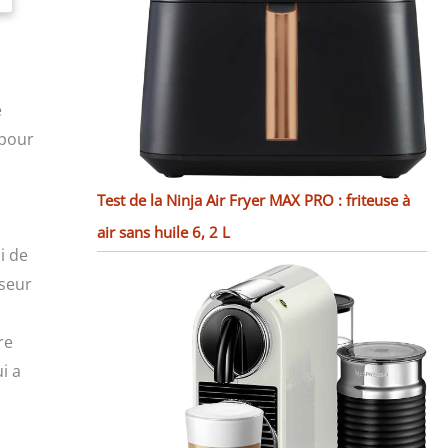
e
 pour
Test de la Ninja Air Fryer MAX PRO : friteuse à
air sans huile 6, 2 L
i de
sseur
re
i a