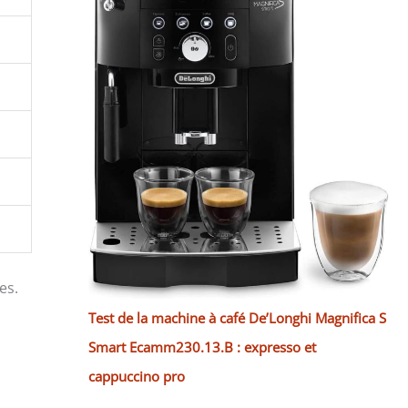
es.
Test de la machine à café De’Longhi Magnifica S
Smart Ecamm230.13.B : expresso et
cappuccino pro