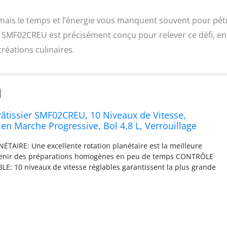
 mais le temps et l’énergie vous manquent souvent pour pétr
 SMF02CREU est précisément conçu pour relever ce défi, en
réations culinaires.
âtissier SMF02CREU, 10 Niveaux de Vitesse,
en Marche Progressive, Bol 4,8 L, Verrouillage
rité, Batteur Plat, Crochet et Couvercle Fournis,
AIRE: Une excellente rotation planétaire est la meilleure
tenir des préparations homogènes en peu de temps CONTRÔLE
LE: 10 niveaux de vitesse réglables garantissent la plus grande
les phases de préparation et la sérigraphie suggère la vitesse
ion de l'accessoire utilisé FONCTION SMOOTH START: Le
sif, à vitesse réduite, empêche les ingrédients de s'échapper et
ange lorsque le robot est allumé ACCESSOIRES: Le robot est
s accessoires inclus dont le batteur plat, le fouet à fils, le