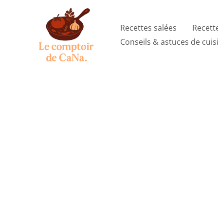
Aller
au
Recettes salées
Recett
contenu
Conseils & astuces de cuis