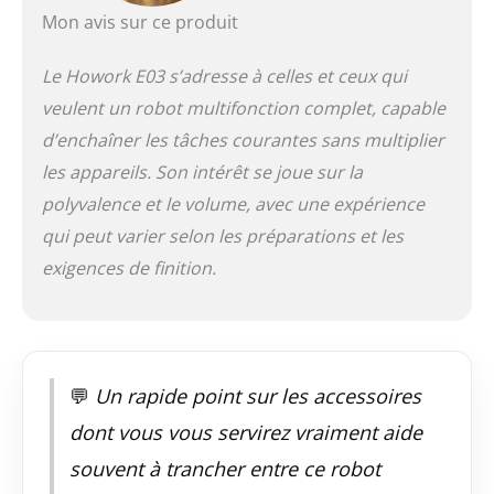
broyage de glace, le
Mon avis sur ce produit
pétrissage, la
préparation de jus, le
Le Howork E03 s’adresse à celles et ceux qui
fouettage. Peut être
utilisé comme coupe-
veulent un robot multifonction complet, capable
légumes, mixeur
d’enchaîner les tâches courantes sans multiplier
multifonctionnel,
hachoir à viande,
les appareils. Son intérêt se joue sur la
hacheur, moulin à
polyvalence et le volume, avec une expérience
café, presse-
qui peut varier selon les préparations et les
agrumes, un bon
assistant dans votre
exigences de finition.
cuisine. Robot de
Cuisine : Avec des
pieds antidérapants
et un verrouillage de
sécurité pour un
💬
Un rapide point sur les accessoires
fonctionnement sûr.
La conception
dont vous vous servirez vraiment aide
amovible,
souvent à trancher entre ce robot
l'autonettoyage et le