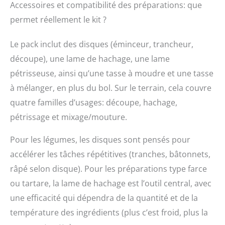
Accessoires et compatibilité des préparations: que
découper, 1 lame à
permet réellement le kit ?
hacher la viande, 1
lame à pétrir en
plastique, 1 long
Le pack inclut des disques (éminceur, trancheur,
manche, 1 tasse à
découpe), une lame de hachage, une lame
moudre, 1 tasse à
mélanger, 1 bol à
pétrisseuse, ainsi qu’une tasse à moudre et une tasse
mélanger.
à mélanger, en plus du bol. Sur le terrain, cela couvre
quatre familles d’usages: découpe, hachage,
pétrissage et mixage/mouture.
Pour les légumes, les disques sont pensés pour
accélérer les tâches répétitives (tranches, bâtonnets,
râpé selon disque). Pour les préparations type farce
ou tartare, la lame de hachage est l’outil central, avec
une efficacité qui dépendra de la quantité et de la
température des ingrédients (plus c’est froid, plus la