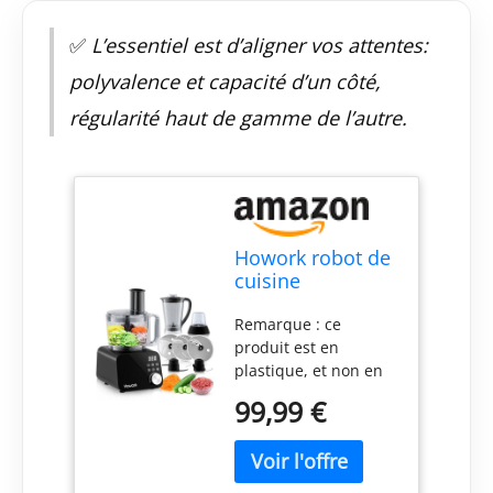
✅
L’essentiel est d’aligner vos attentes:
polyvalence et capacité d’un côté,
régularité haut de gamme de l’autre.
Howork robot de
cuisine
1500W,Grande
Remarque : ce
Capacité Robot
produit est en
Multifonction
plastique, et non en
Cuisine, Pour
acier inoxydable.
Déchiqueter,
99,99 €
Robots Ménagers :
Trancher,Hacher,
équipé d'un puissant
Moudre, Faire
moteur de 1500 W, il
des Smoothies,
dispose également de
Hacher, Farcir et