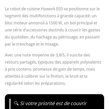
Le robot de cuisine Howork E03 se positionne sur le
segment des multifonctions à grande capacité: un
bloc moteur annoncé à 1500 W, un bol principal et
une série d’accessoires destinés à couvrir les gestes
du quotidien, du hachage au pétrissage, en passant
par le tranchage et le mixage.
Avec une note moyenne de 3,8/5, il suscite des
retours partagés, typiques des appareils polyvalents
à prix contenu: promesse de gain de temps, mais
attentes à calibrer sur la finition, le bruit et la
régularité selon les préparations.
🔍
Si votre priorité est de couvrir