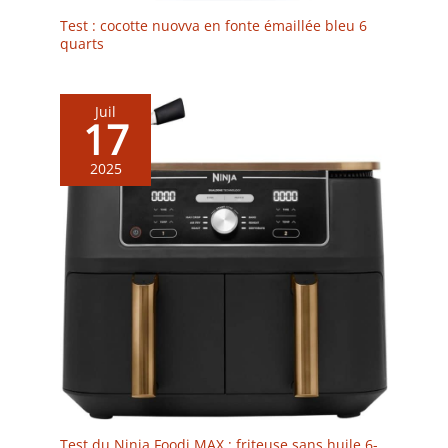
Test : cocotte nuovva en fonte émaillée bleu 6
quarts
Juil
17
2025
Test du Ninja Foodi MAX : friteuse sans huile 6-