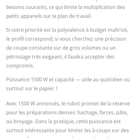
utilisé comme coupe-
besoins courants, ce qui limite la multiplication des
légumes, mixeur
petits appareils sur le plan de travail.
multifonctionnel,
hachoir à viande,
hacheur, moulin à café,
Si votre priorité est la polyvalence à budget maîtrisé,
presse-agrumes, un
le profil correspond; si vous cherchez une précision
bon assistant dans
de coupe constante sur de gros volumes ou un
votre cuisine. Robot de
Cuisine : Avec des
pétrissage très exigeant, il faudra accepter des
pieds antidérapants et
compromis.
un verrouillage de
sécurité pour un
Puissance 1500 W et capacité — utile au quotidien ou
fonctionnement sûr. La
conception amovible,
surtout sur le papier ?
l'autonettoyage et le
fait que certaines
Avec 1500 W annoncés, le robot promet de la réserve
pièces soient
pour les préparations denses: hachage, farces, pâte,
compatibles avec le
lave-vaisselle
ou broyage. Dans la pratique, cette puissance est
simplifient le nettoyage
surtout intéressante pour limiter les à-coups sur des
et permettent