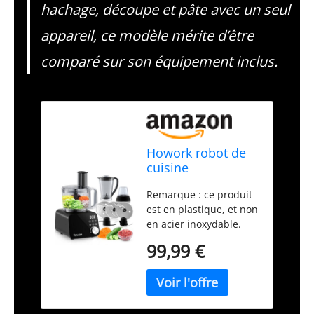
hachage, découpe et pâte avec un seul
appareil, ce modèle mérite d’être
comparé sur son équipement inclus.
Howork robot de
cuisine
1500W,Grande
Remarque : ce produit
Capacité Robot
est en plastique, et non
Multifonction
en acier inoxydable.
Cuisine, Pour
Robots Ménagers :
Déchiqueter,
99,99 €
équipé d'un puissant
Trancher,Hacher,
moteur de 1500 W, il
Moudre, Faire des
dispose également de
Smoothies,
plusieurs réglages de
Hacher, Farcir et
vitesse et de temps