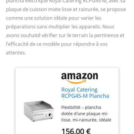
plancha électrique Royal Catering RCPG45-M, avec sa
plaque de cuisson mixte lisse et rainurée, se propose
comme une solution idéale pour varier les
préparations sans multiplier les appareils. Nous
avons souhaité vérifier sur le terrain la pertinence et
l’efficacité de ce modèle pour répondre à vos
attentes.
Royal Catering
RCPG45-M Plancha
Électrique
Flexibilité – plancha
Professionnelle
dotée d'une plaque mi-
Plaque De Cuisson 2
lisse, mi-rainurée, idéale
000 Watts Grill (2
pour une variété de plats
000 W, 360 x 380
156,00 €
et qui convient tant aux
mm, Plaque Lisse Et