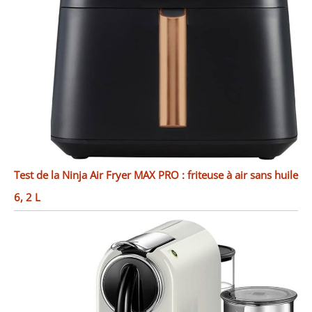
Test de la Ninja Air Fryer MAX PRO : friteuse à air sans huile
6, 2 L