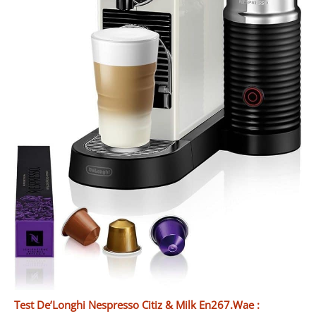
Test De’Longhi Nespresso Citiz & Milk En267.Wae :