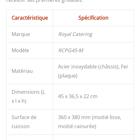
recevoir ses premières grillades.
Caractéristique
Spécification
Marque
Royal Catering
Modèle
RCPG45-M
Acier inoxydable (châssis), Fer
Matériau
(plaque)
Dimensions (L
45 x 36,5 x 22 cm
x l x h)
Surface de
360 x 380 mm (moitié lisse,
cuisson
moitié rainurée)