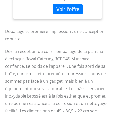
restaurants et aux
Rainurée En Fer)
snackbars qu'aux
camions de vente
ambulante Puissance –
plancha de 2 000 W
mettant à disposition une
Déballage et première impression : une conception
température de 50 - 300
robuste
°C Équipement
professionnel – cuisson
Dès la réception du colis, l’emballage de la plancha
optimale assurée par un
thermostat entièrement
électrique Royal Catering RCPG45-M inspire
automatique Commodité
confiance. Le poids de l’appareil, une fois sorti de sa
– pare-projection et
boîte, confirme cette première impression : nous ne
collecteur de graisse
pour un travail propre et
sommes pas face à un gadget, mais bien à un
agréable Durabilité –
équipement qui se veut durable. Le châssis en acier
appareil doté d'une
finition de qualité, d'une
inoxydable brossé est à la fois esthétique et promet
enveloppe en acier
une bonne résistance à la corrosion et un nettoyage
inoxydable et d'une
facilité. Les dimensions de 45 x 36,5 x 22 cm sont
plaque de cuisson en fer