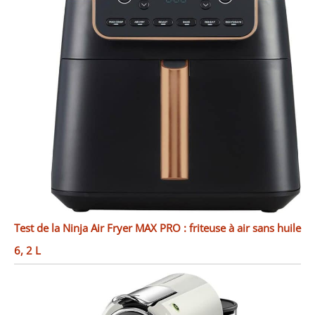
Test de la Ninja Air Fryer MAX PRO : friteuse à air sans huile
6, 2 L