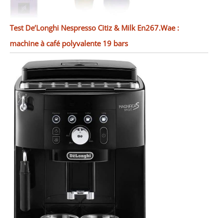
Test De’Longhi Nespresso Citiz & Milk En267.Wae :
machine à café polyvalente 19 bars