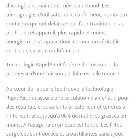
RÉSULTATS CRISPY
décongèle et maintient même au chaud. Les
AVEC 90 %¹ DE
MATIÈRES GRASSES EN
témoignages d’utilisateurs le confirment, nombreux
MOINS : Appréciez le
sont ceux qui ont délaissé leur four traditionnel au
goût des aliments frits
profit de cet appareil, plus rapide et moins
et sains : la technologie
RapidAir cuit vos repas
énergivore. Il s’impose donc comme un véritable
avec jusqu’à 90 %¹ de
centre de cuisson multifonction.
matières grasses en
moins, tout en offrant
Technologie RapidAir et fenêtre de cuisson — la
une texture
croustillante et dorée.
promesse d’une cuisson parfaite est-elle tenue ?
ENCORE PLUS D'IDÉES :
Laissez-vous inspirer
Au cœur de l’appareil se trouve la technologie
par les nombreuses
RapidAir, qui assure une circulation d’air chaud pour
recettes Philips HomeID
élaborées par nos chefs
des résultats croustillants à l’extérieur et tendres à
experts et des millions
l’intérieur, avec jusqu’à 90% de matières grasses en
d'utilisateurs
moins. À l’usage, la promesse est tenue. Les frites
surgelées sont dorées et croustillantes sans ajout