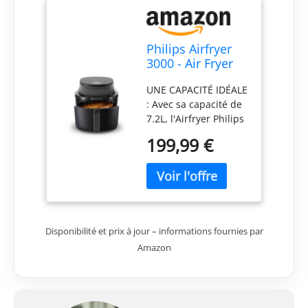
Philips Airfryer
3000 - Air Fryer
7.2L, 16-en-1,
UNE CAPACITÉ IDÉALE
écran tactile,
: Avec sa capacité de
Noir
7.2L, l'Airfryer Philips
premet de préparer
199,99 €
pour tous les repas
de la famille. Peut
contenir jusqu'à 1400
grammes de
légumes, 10 pilons de
poulet, 6 morceaux
Disponibilité et prix à jour – informations fournies par
de saumon ou 9
Amazon
muffins. FENÊTRE DE
CUISSON : Plus
besoin de deviner ce
qu'il se passe dans
votre Air Fryer. Vous