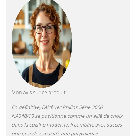
voyez facilement
quand vos plats ont
atteint la perfection.
16 FAÇONS DE CUIRE
: Possibilités de
cuisson au four et au
gril, de décongélation
et de réchauffage. Les
réglages sur cette
friteuse à air chaud
vont jusqu'à 40℃ et
24 heures pour la
déshydratation et la
fermentation.
Mon avis sur ce produit
RÉSULTATS CRISPY
AVEC 90 %¹ DE
En définitive, l’Airfryer Philips Série 3000
MATIÈRES GRASSES
EN MOINS :
NA340/00 se positionne comme un allié de choix
Appréciez le goût des
dans la cuisine moderne. Il combine avec succès
aliments frits et sains
: la technologie
une grande capacité, une polyvalence