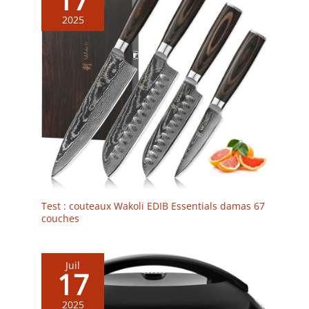
2025
Test : couteaux Wakoli EDIB Essentials damas 67
couches
Juil
17
2025