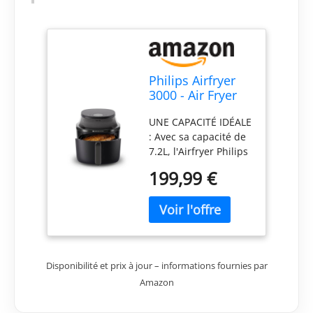
Philips Airfryer
3000 - Air Fryer
7.2L, 16-en-1,
UNE CAPACITÉ IDÉALE
écran tactile,
: Avec sa capacité de
Noir
7.2L, l'Airfryer Philips
premet de préparer
199,99 €
pour tous les repas
de la famille. Peut
contenir jusqu'à 1400
grammes de
légumes, 10 pilons de
poulet, 6 morceaux
Disponibilité et prix à jour – informations fournies par
de saumon ou 9
Amazon
muffins. FENÊTRE DE
CUISSON : Plus
besoin de deviner ce