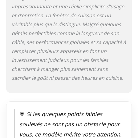
RapidAir cuit vos
impressionnante et une réelle simplicité d’usage
repas avec jusqu’à
et d’entretien. La fenêtre de cuisson est un
90 %¹ de matières
grasses en moins,
véritable plus qui le distingue. Malgré quelques
tout en offrant une
détails perfectibles comme la longueur de son
texture croustillante
câble, ses performances globales et sa capacité à
et dorée. ENCORE
PLUS D'IDÉES :
remplacer plusieurs appareils en font un
Laissez-vous inspirer
investissement judicieux pour les familles
par les nombreuses
recettes Philips
cherchant à manger plus sainement sans
HomeID élaborées
sacrifier le goût ni passer des heures en cuisine.
par nos chefs experts
et des millions
d'utilisateurs
💬
Si les quelques points faibles
soulevés ne sont pas un obstacle pour
vous, ce modèle mérite votre attention.