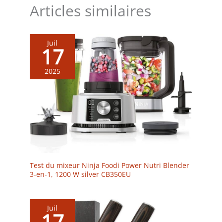
Articles similaires
ingrédients que vous avez,
créez votre liste de course,
planifiez vos repas et bien
plus CONTENU: Easy Fry
Juil
Mega
17
2025
Test du mixeur Ninja Foodi Power Nutri Blender
3-en-1, 1200 W silver CB350EU
Juil
17