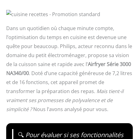
Dans un quotidien où chaque minute compte,
l’optimisation du temps en cuisine est devenue une
quête pour beaucoup. Philips, acteur reconnu dans le
domaine du petit électroménager, propose sa vision
de la cuisson saine et rapide avec l’
Airfryer Série 3000
NA340/00
. Doté d’une capacité généreuse de 7,2 litres
et de 16 fonctions, cet appareil promet de
transformer la préparation des repas.
Mais tient-il
vraiment ses promesses de polyvalence et de
simplicité ?
Nous l’avons analysé pour vous.
🔍
Pour évaluer si ses fonctionnalités