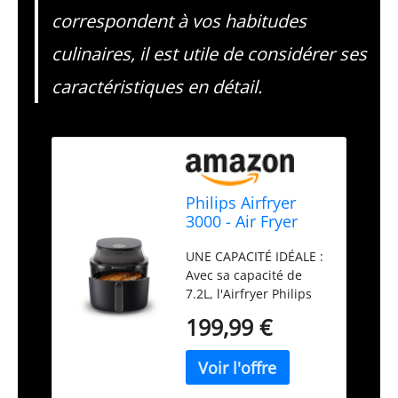
correspondent à vos habitudes
culinaires, il est utile de considérer ses
caractéristiques en détail.
Philips Airfryer
3000 - Air Fryer
7.2L, 16-en-1,
UNE CAPACITÉ IDÉALE :
écran tactile, Noir
Avec sa capacité de
7.2L, l'Airfryer Philips
premet de préparer
199,99 €
pour tous les repas de
la famille. Peut contenir
jusqu'à 1400 grammes
de légumes, 10 pilons