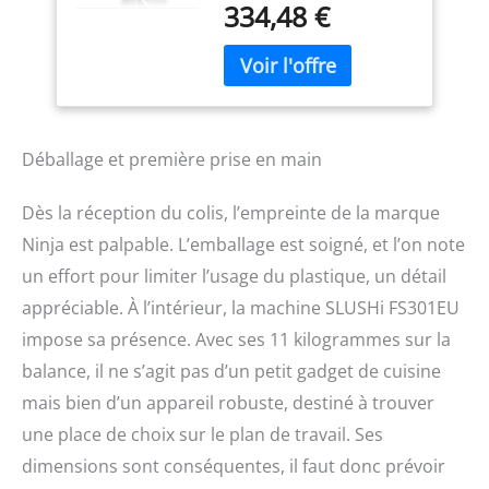
334,48 €
diluées ; vous pouvez
déguster vos boissons
glacées préférées à la
maison d'une simple
pression sur un bouton
CHOISISSEZ VOTRE
BOISSON PRÉFÉRÉE :
Déballage et première prise en main
vous disposez de cinq
sélections possibles -
Dès la réception du colis, l’empreinte de la marque
granité, cocktail glacé,
Ninja est palpable. L’emballage est soigné, et l’on note
frappé, milkshake, jus de
fruits glacé – pour
un effort pour limiter l’usage du plastique, un détail
concocter de parfaites
appréciable. À l’intérieur, la machine SLUSHi FS301EU
boissons glacées en toute
impose sa présence. Avec ses 11 kilogrammes sur la
occasion DU GRANITÉ
POUR TOUS : un récipient
balance, il ne s’agit pas d’un petit gadget de cuisine
de 2,5 L* et un
mais bien d’un appareil robuste, destiné à trouver
remplissage facile vous
permettent de préparer
une place de choix sur le plan de travail. Ses
plus de 7 boissons**
dimensions sont conséquentes, il faut donc prévoir
*Capacité de remplissage