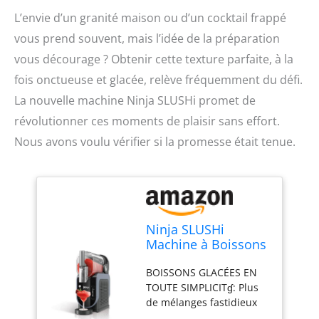
L’envie d’un granité maison ou d’un cocktail frappé
vous prend souvent, mais l’idée de la préparation
vous décourage ? Obtenir cette texture parfaite, à la
fois onctueuse et glacée, relève fréquemment du défi.
La nouvelle machine Ninja SLUSHi promet de
révolutionner ces moments de plaisir sans effort.
Nous avons voulu vérifier si la promesse était tenue.
Ninja SLUSHi
Machine à Boissons
glacées, Granités,
BOISSONS GLACÉES EN
Milkshakes FS301EU
TOUTE SIMPLICITɠ: Plus
de mélanges fastidieux
ou de boissons trop