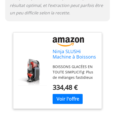
égouttage, recettes. DIM.
résultat optimal, et l’extraction peut parfois être
: L : 41,35 cm x H : 42,98
cm x l : 16,56 cm. Poids :
un peu difficile selon la recette.
11 kg. Coul : bleu et gris
Ninja SLUSHi
Machine à Boissons
glacées, Granités,
BOISSONS GLACÉES EN
Milkshakes FS301EU
TOUTE SIMPLICITɠ: Plus
de mélanges fastidieux
ou de boissons trop
334,48 €
diluées ; vous pouvez
déguster vos boissons
glacées préférées à la
maison d'une simple
pression sur un bouton