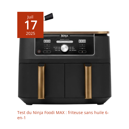
Juil
17
2025
Test du Ninja Foodi MAX : friteuse sans huile 6-
en-1