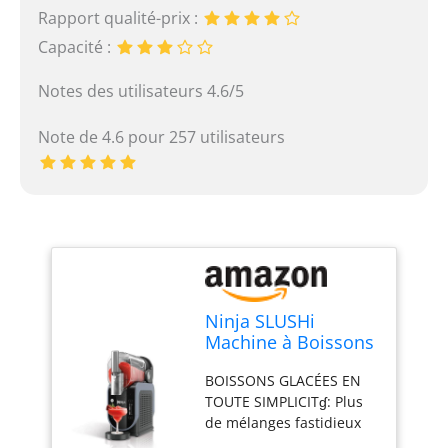
Rapport qualité-prix :
Capacité :
Notes des utilisateurs 4.6/5
Note de 4.6 pour 257 utilisateurs
Ninja SLUSHi
Machine à Boissons
glacées, Granités,
BOISSONS GLACÉES EN
Milkshakes FS301EU
TOUTE SIMPLICITɠ: Plus
de mélanges fastidieux
ou de boissons trop