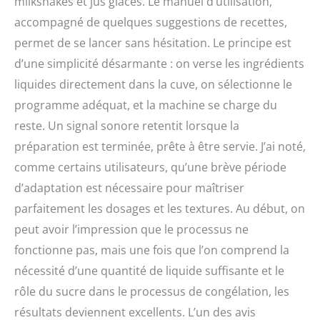
milkshakes et jus glacés. Le manuel d’utilisation,
égouttage, recettes. DIM.
: L : 41,35 cm x H : 42,98
accompagné de quelques suggestions de recettes,
cm x l : 16,56 cm. Poids :
permet de se lancer sans hésitation. Le principe est
11 kg. Coul : bleu et gris
d’une simplicité désarmante : on verse les ingrédients
liquides directement dans la cuve, on sélectionne le
programme adéquat, et la machine se charge du
reste. Un signal sonore retentit lorsque la
préparation est terminée, prête à être servie. J’ai noté,
comme certains utilisateurs, qu’une brève période
d’adaptation est nécessaire pour maîtriser
parfaitement les dosages et les textures. Au début, on
peut avoir l’impression que le processus ne
fonctionne pas, mais une fois que l’on comprend la
nécessité d’une quantité de liquide suffisante et le
rôle du sucre dans le processus de congélation, les
résultats deviennent excellents. L’un des avis