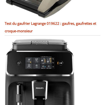
Test du gaufrier Lagrange 019622 : gaufres, gaufrettes et
croque-monsieur