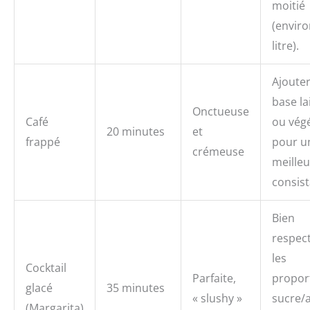
moitié
(enviro
litre).
Ajoute
base la
Onctueuse
Café
ou vég
20 minutes
et
frappé
pour u
crémeuse
meille
consist
Bien
respec
les
Cocktail
Parfaite,
propor
glacé
35 minutes
« slushy »
sucre/a
(Margarita)