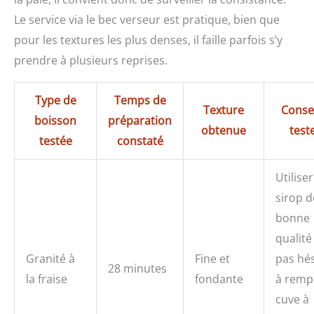
Le service via le bec verseur est pratique, bien que
pour les textures les plus denses, il faille parfois s’y
prendre à plusieurs reprises.
Type de
Temps de
Texture
Consei
boisson
préparation
obtenue
test
testée
constaté
Utilise
sirop d
bonne
qualité
Granité à
Fine et
pas hés
28 minutes
la fraise
fondante
à rempl
cuve à