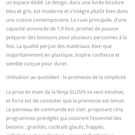
un espace dédié. Le design, dans une livrée bicolore
max. de 1,9 L **Le
nombre de boissons peut
bleu et gris, est moderne et s’intègre plutôt bien dans
varier suivant leur taille
une cuisine contemporaine. La cuve principale, d’une
et les ingrédients utilisés
capacité annoncée de 1,9 litre, promet de pouvoir
UN FROID RAPIDE QUI
RESTE FROID : la
préparer des boissons pour plusieurs personnes à la
technologie Rapid Chill
fois. La qualité perçue des matériaux, bien que
peut transformer un
liquide en granité en 30
majoritairement en plastique, inspire confiance et
minutes* seulement. Et
semble conçue pour durer.
votre boisson restera
glacée pendant un
Utilisation au quotidien : la promesse de la simplicité
maximum de 12
heures**, sans se diluer
La prise en main de la Ninja SLUSHi se veut intuitive,
INCLUT : base (système
WhisperChill), récipient
et force est de constater que la promesse est tenue.
(1,9 L max.), 5
Le panneau de commande est clair, proposant cinq
préréglages, réglage
temp., vis sans fin,
programmes préréglés qui couvrent l’essentiel des
collecteur de
besoins : granités, cocktails glacés, frappés,
condensation, plateau