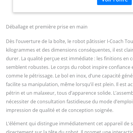
W, d’une structur
premium ; silenci
trouvez l’inspirat
votre robot pâtiss
Déballage et première prise en main
des saisons, en t
PRIX : ce produit
Dès l’ouverture de la boîte, le robot pâtissier I-Coach 
l’environnement e
rapidement à un p
kilogrammes et des dimensions conséquentes, il est clair
monde GRANDE CAPA
durer. La qualité perçue est immédiate : les finitions en 
malaxeur et pétri
ADAPTABLES : en 
semblent robustes. Le corps du robot inspire confiance e
mode manuel 8 vit
comme le pétrissage. Le bol en inox, d’une capacité génér
accessoires, d’un
facilite sa manipulation, même lorsqu’il est plein. Il est
fonction Pulse
pétrin et un malaxeur, tous d’apparence solide. L’assembl
nécessiter de consultation fastidieuse du mode d’emploi
impression de qualité et de conception soignée.
L’élément qui distingue immédiatement cet appareil de se
directement sur la tête du robot. Il promet une interacti