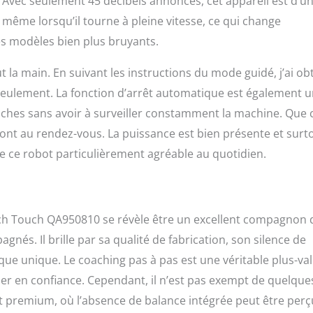
 Avec seulement 45 décibels annoncés, cet appareil est d’u
même lorsqu’il tourne à pleine vitesse, ce qui change
es modèles bien plus bruyants.
t la main. En suivant les instructions du mode guidé, j’ai o
seulement. La fonction d’arrêt automatique est également 
âches sans avoir à surveiller constamment la machine. Que 
sont au rendez-vous. La puissance est bien présente et surt
n de ce robot particulièrement agréable au quotidien.
oach Touch QA950810 se révèle être un excellent compagnon 
nés. Il brille par sa qualité de fabrication, son silence de
e unique. Le coaching pas à pas est une véritable plus-va
er en confiance. Cependant, il n’est pas exempt de quelque
ent premium, où l’absence de balance intégrée peut être per