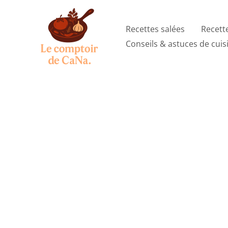
Aller
au
Recettes salées
Recett
contenu
Conseils & astuces de cuis