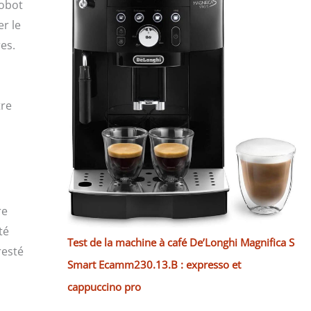
robot
er le
es.
tre
re
té
Test de la machine à café De’Longhi Magnifica S
resté
Smart Ecamm230.13.B : expresso et
cappuccino pro