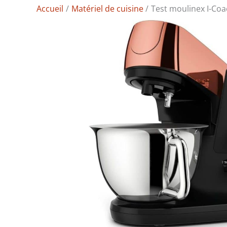
Accueil
Matériel de cuisine
Test moulinex I-Co