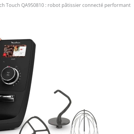
ach Touch QA950810 : robot pâtissier connecté performant