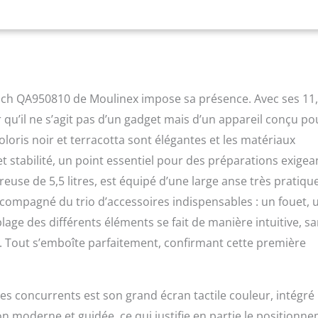
e et d’une boite de vitesses uniques en métal, d’une électronique
eux et stable sur le plan de travail UNE MULTITUDE DE RECETTES :
ion dans la bibliothèque de recettes sur le grand écran tactile de
ier ou sur l’app mobile MyMoulinex ; votre robot s’enrichit au fil
outes occasions (connexion Wifi) REPARABILITE 15 ANS AU JUSTE
 répond à notre engagement en faveur de la protection de
Touch QA950810 de Moulinex impose sa présence. Avec ses 11
t de diminution du gaspillage grâce à ses pièces disponibles
rix raisonnable auprès de nos 6200 réparateurs agréés dans le
 qu’il ne s’agit pas d’un gadget mais d’un appareil conçu po
CITE : bol 5,5 L avec couvercle large ouverture, fouet Flex,
coloris noir et terracotta sont élégantes et les matériaux
n en fonte, recettes allant jusqu'à 30 personnes VITESSES
plus des programmes automatiques, i-Coach Touch dispose d’un
t stabilité, un point essentiel pour des préparations exigea
esses qui s'adaptent à toutes les préparations et aux
euse de 5,5 litres, est équipé d’une large anse très pratiqu
e vitesse lente pour incorporer les ingrédients en douceur, d’une
 accompagné du trio d’accessoires indispensables : un fouet, 
age des différents éléments se fait de manière intuitive, s
. Tout s’emboîte parfaitement, confirmant cette première
s concurrents est son grand écran tactile couleur, intégré
on moderne et guidée, ce qui justifie en partie le positionn