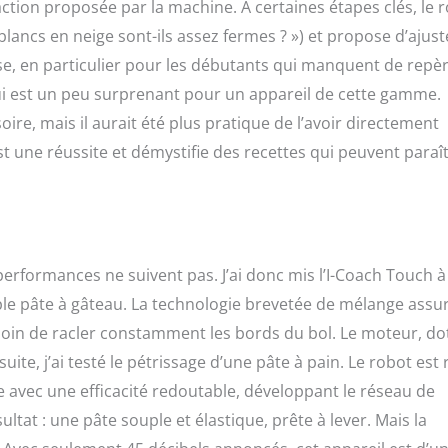
raction proposée par la machine. À certaines étapes clés, le 
lancs en neige sont-ils assez fermes ? ») et propose d’ajust
se, en particulier pour les débutants qui manquent de repèr
 qui est un peu surprenant pour un appareil de cette gamme.
e, mais il aurait été plus pratique de l’avoir directement
st une réussite et démystifie des recettes qui peuvent paraî
performances ne suivent pas. J’ai donc mis l’I-Coach Touch à
ple pâte à gâteau. La technologie brevetée de mélange assu
oin de racler constamment les bords du bol. Le moteur, do
ite, j’ai testé le pétrissage d’une pâte à pain. Le robot est 
âte avec une efficacité redoutable, développant le réseau de
ltat : une pâte souple et élastique, prête à lever. Mais la