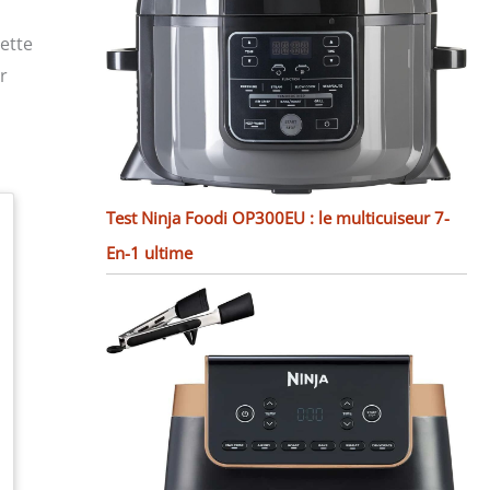
cette
r
Test Ninja Foodi OP300EU : le multicuiseur 7-
En-1 ultime