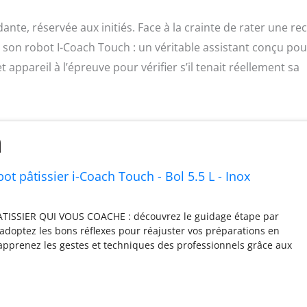
ante, réservée aux initiés. Face à la crainte de rater une re
 son robot I-Coach Touch : un véritable assistant conçu pou
 appareil à l’épreuve pour vérifier s’il tenait réellement sa
ot pâtissier i-Coach Touch - Bol 5.5 L - Inox
TISSIER QUI VOUS COACHE : découvrez le guidage étape par
 adoptez les bons réflexes pour réajuster vos préparations en
 apprenez les gestes et techniques des professionnels grâce aux
ROGRAMMES AUTOMATIQUES : maitrisez toutes les subtilités des
la pâtisserie grâce aux 21 programmes automatiques ; pâte
es, crème pâtissière, ganaches et bien d’autres recettes PUISSANT,
UX : robot pâtissier doté d’un moteur ultra performant de 1200