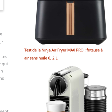
,5
ur
Test de la Ninja Air Fryer MAX PRO : friteuse à
ntes
air sans huile 6, 2 L
e qui
un
ans
ement