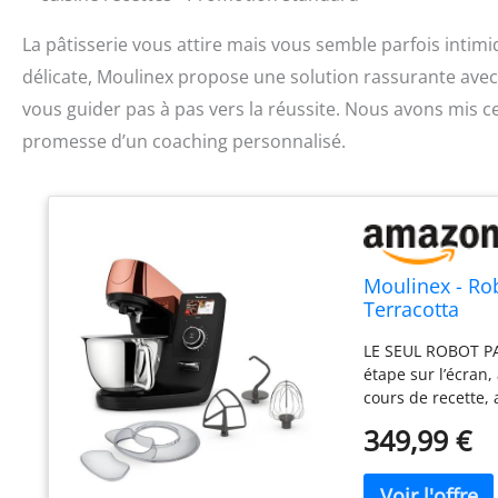
La pâtisserie vous attire mais vous semble parfois intimid
délicate, Moulinex propose une solution rassurante avec
vous guider pas à pas vers la réussite. Nous avons mis cet
promesse d’un coaching personnalisé.
Moulinex - Rob
Terracotta
LE SEUL ROBOT PA
étape sur l’écran,
cours de recette,
tutos vidéo 21 P
349,99 €
fondamentaux de 
feuilletée, brioch
ROBUSTE, SILENCIE