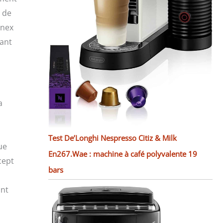
 de
inex
rant
a
Test De’Longhi Nespresso Citiz & Milk
ue
En267.Wae : machine à café polyvalente 19
cept
bars
ant