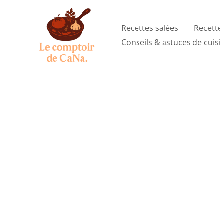
Aller
au
Recettes salées
Recett
contenu
Conseils & astuces de cuis