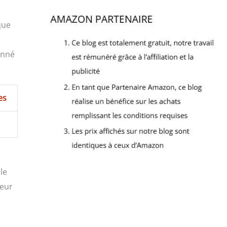
que
onné
es
le
teur