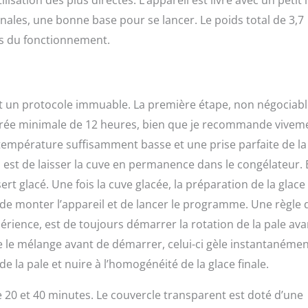
tion des plus directes. L’appareil est livré avec un petit l
inales, une bonne base pour se lancer. Le poids total de 3,7
rs du fonctionnement.
uit un protocole immuable. La première étape, non négociabl
durée minimale de 12 heures, bien que je recommande vivem
température suffisamment basse et une prise parfaite de la
est de laisser la cuve en permanence dans le congélateur. E
t glacé. Une fois la cuve glacée, la préparation de la glace
x, de monter l’appareil et de lancer le programme. Une règle d
périence, est de toujours démarrer la rotation de la pale ava
rse le mélange avant de démarrer, celui-ci gèle instantanéme
e la pale et nuire à l’homogénéité de la glace finale.
 20 et 40 minutes. Le couvercle transparent est doté d’une