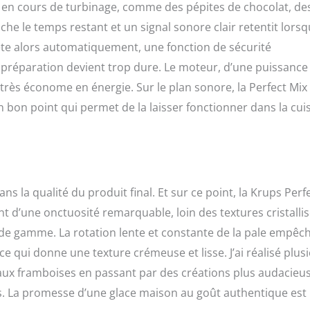
s en cours de turbinage, comme des pépites de chocolat, de
che le temps restant et un signal sonore clair retentit lorsq
rête alors automatiquement, une fonction de sécurité
a préparation devient trop dure. Le moteur, d’une puissance
très économe en énergie. Sur le plan sonore, la Perfect Mix
n bon point qui permet de la laisser fonctionner dans la cui
ns la qualité du produit final. Et sur ce point, la Krups Perf
t d’une onctuosité remarquable, loin des textures cristalli
 de gamme. La rotation lente et constante de la pale empêch
 ce qui donne une texture crémeuse et lisse. J’ai réalisé plus
et aux framboises en passant par des créations plus audacieu
tes. La promesse d’une glace maison au goût authentique est