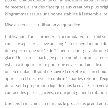
LCD et l’unique bouton de commande promettent une utilisa
de recettes, allant des classiques aux créations plus orig
kilogrammes assure une bonne stabilité à l’ensemble lo
Mise en service et utilisation au quotidien
L’utilisation d’une sorbetière à accumulateur de froid s
consiste à placer la cuve au congélateur pendant une 
de respecter une durée de 24 heures pour garantir une 
glace. Une astuce partagée par de nombreux utilisateurs 
est ainsi toujours prête pour une envie soudaine de desser
un jeu d’enfant. Il suffit de suivre la recette de son choi
apprise au fil des tests et confirmée par les retours d’ex
de verser la préparation liquide dans la cuve. Si l’on ve
contact des parois glacées, ce qui peut gêner la rotation d
Une fois la machine en marche, le processus prend entre