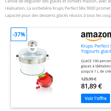
L’envie de déguster des glaces et sorbets maison, avec de
réalisation. La sorbetière Krups Perfect Mix 9000 promet d
capacité pour des desserts glacés réussis à tous les coup
-37%
Krups Perfect 
Yogourts glac
Ecran LCD, Cou
GLACE 100 percen
glaces à lâ€Itali
jusqu'à 1 L de cr
FONCTIONNEMENT 
129,99 €
minutes FACILE Dâ
81,89 €
progression de vo
lorsque votre pré
ans FACILE A NETT
vaisselle PRATIQUE
d'ingrédients