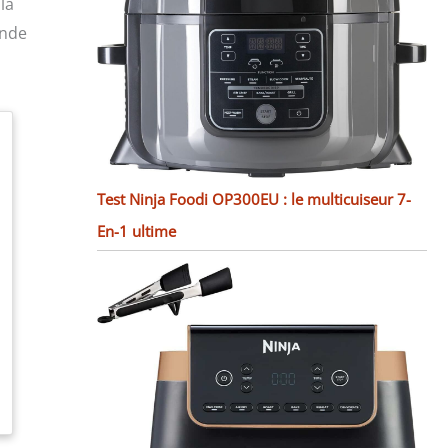
la
ande
Test Ninja Foodi OP300EU : le multicuiseur 7-
En-1 ultime