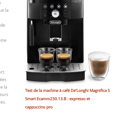
s
ue la
 de
sine
ect
sées
e la
Test de la machine à café De’Longhi Magnifica S
ieurs
Smart Ecamm230.13.B : expresso et
ses.
cappuccino pro