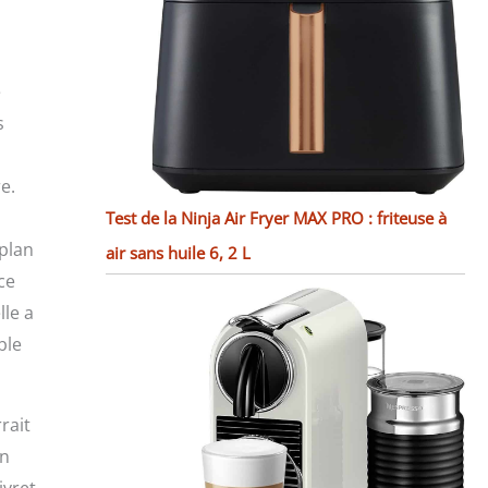
e
s
e.
Test de la Ninja Air Fryer MAX PRO : friteuse à
 plan
air sans huile 6, 2 L
ce
lle a
ble
rait
an