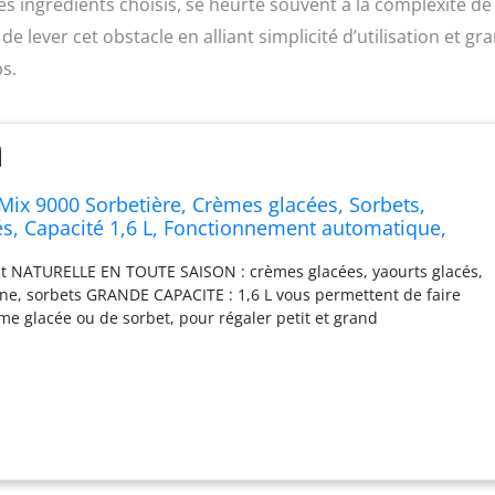
s ingrédients choisis, se heurte souvent à la complexité de 
e lever cet obstacle en alliant simplicité d’utilisation et gr
s.
Mix 9000 Sorbetière, Crèmes glacées, Sorbets,
és, Capacité 1,6 L, Fonctionnement automatique,
vercle anti-éclaboussure, Facile à nettoyer GVS241
t NATURELLE EN TOUTE SAISON : crèmes glacées, yaourts glacés,
enne, sorbets GRANDE CAPACITE : 1,6 L vous permettent de faire
ème glacée ou de sorbet, pour régaler petit et grand
AUTOMATIQUE : préparez vos desserts glacés en moins de 40
€UTILISATION : l'écran LCD numérique vous aide à suivre la
tre recette, il émet un bip sonore et sâ€éteint automatiquement
paration est prête à être dégustée Réparabilité 15 ans, Garantie 2
OYER : le couvercle ainsi que la pale sont compatibles lave-
 : couvercle transparent avec ouverture qui facilite l'ajout