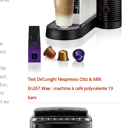
ivret
e,
ent
lle
 est
Test De’Longhi Nespresso Citiz & Milk
’or,
En267.Wae : machine à café polyvalente 19
nt
bars
nt au