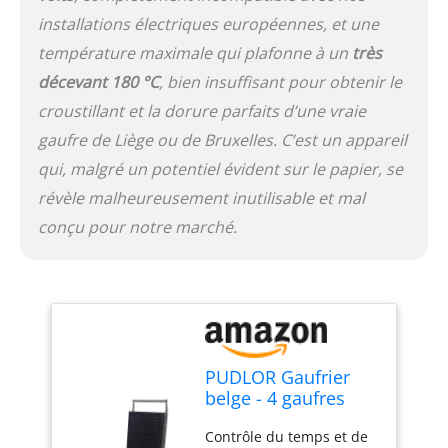
sans désordre. Le niveau
installations électriques européennes, et une
de sécurité est
également amélioré.
température maximale qui plafonne à un
très
Poignée épaisse qui
décevant 180 °C
, bien insuffisant pour obtenir le
assure la dissipation de
croustillant et la dorure parfaits d’une vraie
la chaleur. Large
application : gaufres
gaufre de Liège ou de Bruxelles. C’est un appareil
carrées, douces à
qui, malgré un potentiel évident sur le papier, se
l'intérieur et
révèle malheureusement inutilisable et mal
croustillantes à
l'extérieur avec un goût
conçu pour notre marché.
particulier, un arrière-
goût sans fin et une
odeur séduisante.
Chocolat, bonbons et
autres décorations
peuvent être ajoutés
librement pour ajouter
PUDLOR Gaufrier
du goût aux gaufres
belge - 4 gaufres
chaudes. Un bon choix
carrées - 1750 W -
pour les boulangeries,
Contrôle du temps et de
Température