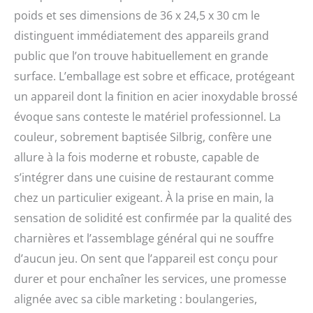
gaufres (4 pièces à la
poids et ses dimensions de 36 x 24,5 x 30 cm le
fois). Le revêtement
distinguent immédiatement des appareils grand
antiadhésif en téflon
permet une meilleure
public que l’on trouve habituellement en grande
mise en forme et garde
surface. L’emballage est sobre et efficace, protégeant
votre espace propre et
bien rangé sans avoir
un appareil dont la finition en acier inoxydable brossé
besoin de beaucoup de
évoque sans conteste le matériel professionnel. La
temps pour le nettoyage.
couleur, sobrement baptisée Silbrig, confère une
Qualité avancée : la zone
de chauffage et de
allure à la fois moderne et robuste, capable de
contrôle est séparée pour
s’intégrer dans une cuisine de restaurant comme
éviter les risques de
chez un particulier exigeant. À la prise en main, la
brûlure. Des connexions
stables et lisses entre les
sensation de solidité est confirmée par la qualité des
deux poêles assurent
charnières et l’assemblage général qui ne souffre
une utilisation apaisante.
Quatre patins de pieds
d’aucun jeu. On sent que l’appareil est conçu pour
assurent un maintien sûr
durer et pour enchaîner les services, une promesse
de la machine. Robuste
alignée avec sa cible marketing : boulangeries,
et durable : corps de la