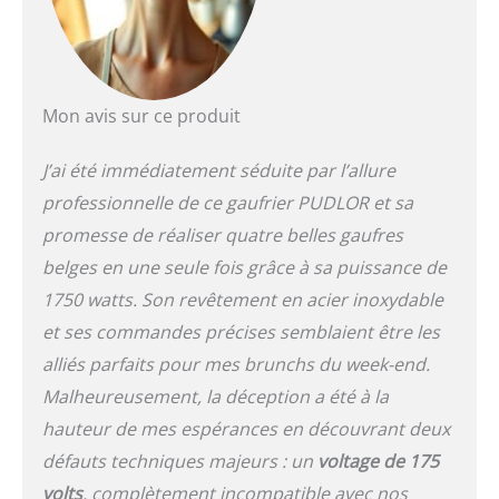
votre espace propre et
bien rangé sans avoir
besoin de beaucoup de
temps pour le nettoyage.
Qualité avancée : la zone
Mon avis sur ce produit
de chauffage et de
contrôle est séparée pour
J’ai été immédiatement séduite par l’allure
éviter les risques de
professionnelle de ce gaufrier PUDLOR et sa
brûlure. Des connexions
stables et lisses entre les
promesse de réaliser quatre belles gaufres
deux poêles assurent
belges en une seule fois grâce à sa puissance de
une utilisation apaisante.
Quatre patins de pieds
1750 watts. Son revêtement en acier inoxydable
assurent un maintien sûr
et ses commandes précises semblaient être les
de la machine. Robuste
alliés parfaits pour mes brunchs du week-end.
et durable : corps de la
machine et gaine en fil
Malheureusement, la déception a été à la
d'acier inoxydable, facile
hauteur de mes espérances en découvrant deux
à nettoyer et assure une
défauts techniques majeurs : un
voltage de 175
durée de travail plus
longue, bien rangé, beau
volts
, complètement incompatible avec nos