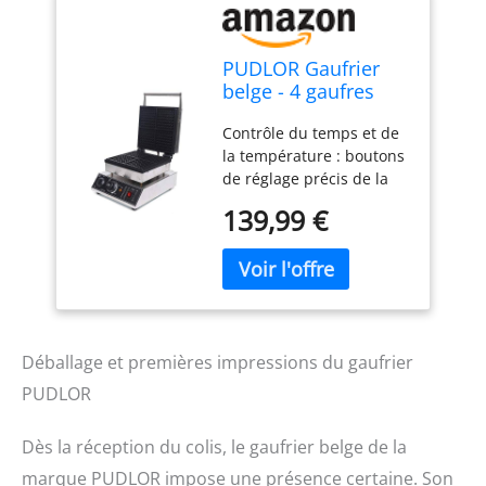
PUDLOR Gaufrier
belge - 4 gaufres
carrées - 1750 W -
Contrôle du temps et de
Température
la température : boutons
réglable à 180 ° -
de réglage précis de la
Convient pour
minuterie et de la
boulangeries,
139,99 €
température avec échelle
restaurants,
claire de 0 à 5 minutes et
commissaries,
50 à 300 °C. La lumière
cantines
LED indique l'état de
chauffage. Alarme claire
et mélodique lorsque la
gaufre est prête, pas
Déballage et premières impressions du gaufrier
besoin d'attendre plus
PUDLOR
longtemps à côté. Pans
anti-adhésifs : deux
Dès la réception du colis, le gaufrier belge de la
poêles chauffantes pour
former de délicieuses
marque PUDLOR impose une présence certaine. Son