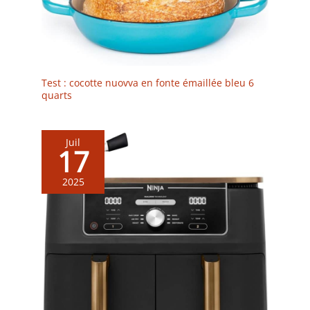
Test : cocotte nuovva en fonte émaillée bleu 6
quarts
Juil
17
2025