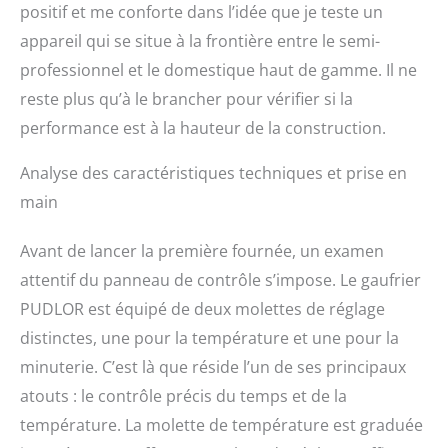
positif et me conforte dans l’idée que je teste un
librement pour ajouter
du goût aux gaufres
appareil qui se situe à la frontière entre le semi-
chaudes. Un bon choix
professionnel et le domestique haut de gamme. Il ne
pour les boulangeries,
reste plus qu’à le brancher pour vérifier si la
restaurants, kiosques,
cantines, etc.
performance est à la hauteur de la construction.
Analyse des caractéristiques techniques et prise en
main
Avant de lancer la première fournée, un examen
attentif du panneau de contrôle s’impose. Le gaufrier
PUDLOR est équipé de deux molettes de réglage
distinctes, une pour la température et une pour la
minuterie. C’est là que réside l’un de ses principaux
atouts : le contrôle précis du temps et de la
température. La molette de température est graduée