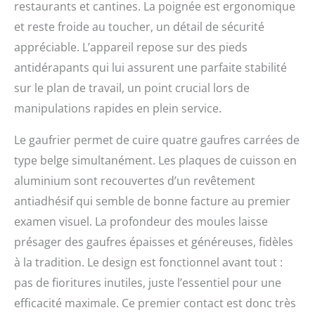
machine et gaine en fil
restaurants et cantines. La poignée est ergonomique
d'acier inoxydable, facile
et reste froide au toucher, un détail de sécurité
à nettoyer et assure une
appréciable. L’appareil repose sur des pieds
durée de travail plus
longue, bien rangé, beau
antidérapants qui lui assurent une parfaite stabilité
sans désordre. Le niveau
sur le plan de travail, un point crucial lors de
de sécurité est
également amélioré.
manipulations rapides en plein service.
Poignée épaisse qui
assure la dissipation de
Le gaufrier permet de cuire quatre gaufres carrées de
la chaleur. Large
type belge simultanément. Les plaques de cuisson en
application : gaufres
carrées, douces à
aluminium sont recouvertes d’un revêtement
l'intérieur et
antiadhésif qui semble de bonne facture au premier
croustillantes à
examen visuel. La profondeur des moules laisse
l'extérieur avec un goût
particulier, un arrière-
présager des gaufres épaisses et généreuses, fidèles
goût sans fin et une
à la tradition. Le design est fonctionnel avant tout :
odeur séduisante.
pas de fioritures inutiles, juste l’essentiel pour une
Chocolat, bonbons et
autres décorations
efficacité maximale. Ce premier contact est donc très
peuvent être ajoutés