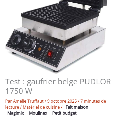
Test : gaufrier belge PUDLOR
1750 W
Par
Amélie Truffaut
/
9 octobre 2025
/
7 minutes de
lecture
/
Matériel de cuisine
/
Fait maison
Magimix
Moulinex
Petit budget