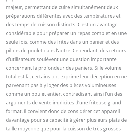
C'est le seul appareil
majeur, permettant de cuire simultanément deux
dont vous aurez besoin
préparations différentes avec des températures et
dans votre cuisine !
CUISSON PUISSANTE
des temps de cuisson distincts. C’est un avantage
AVEC 3 ÉLÉMENTS
considérable pour préparer un repas complet en une
CHAUFFANTS : Équipée
seule fois, comme des frites dans un panier et des
de 3 éléments
chauffants (supérieur,
pilons de poulet dans l’autre. Cependant, des retours
central et inférieur),
d’utilisateurs soulèvent une question importante
cette friteuse assure un
contrôle précis de la
concernant la profondeur des paniers. Si le volume
température et une
total est là, certains ont exprimé leur déception en ne
cuisson homogène
parvenant pas à y loger des pièces volumineuses
dans chaque
compartiment. PLUS DE
comme un poulet entier, contredisant ainsi l’un des
50 RECETTES SUR
arguments de vente implicites d’une friteuse grand
L'APPLICATION : Avec la
connectivité Wi-Fi et
format. Il convient donc de considérer cet appareil
l’application MSmart,
davantage pour sa capacité à gérer plusieurs plats de
accédez à plus de 50
taille moyenne que pour la cuisson de très grosses
recettes et surveillez la