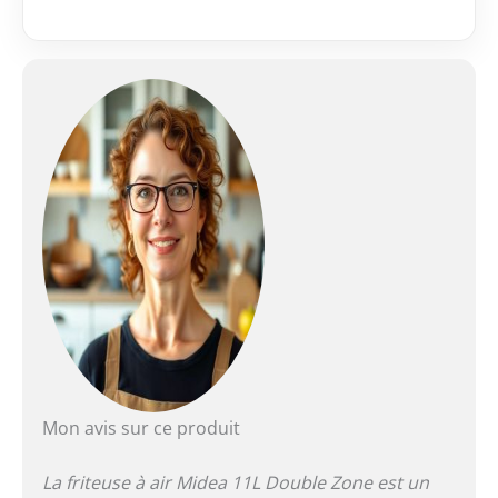
occupant un
minimum d'espace. 8
EN 1 POLYVALENCE :
La Midea Air Fry est
un appareil
multifonction avec 8
programmes
prédéfinis : friture,
grill, déshydratation,
cuisson, rôtissage,
réchauffage et toast.
C'est le seul appareil
dont vous aurez
besoin dans votre
cuisine ! CUISSON
PUISSANTE AVEC 3
ÉLÉMENTS
CHAUFFANTS :
Mon avis sur ce produit
Équipée de 3
éléments chauffants
La friteuse à air Midea 11L Double Zone est un
(supérieur, central et