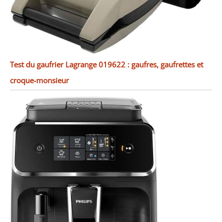
Test du gaufrier Lagrange 019622 : gaufres, gaufrettes et
croque-monsieur