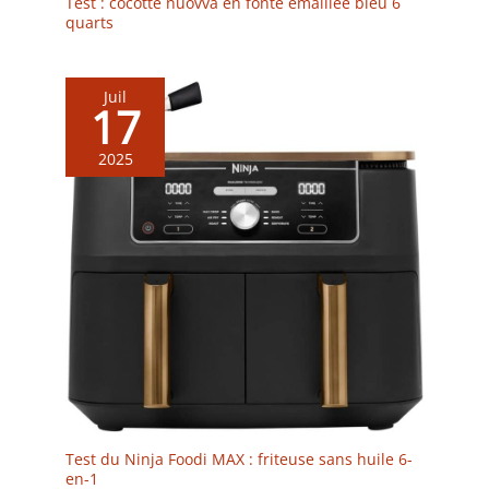
Test : cocotte nuovva en fonte émaillée bleu 6
quarts
Juil
17
2025
Test du Ninja Foodi MAX : friteuse sans huile 6-
en-1