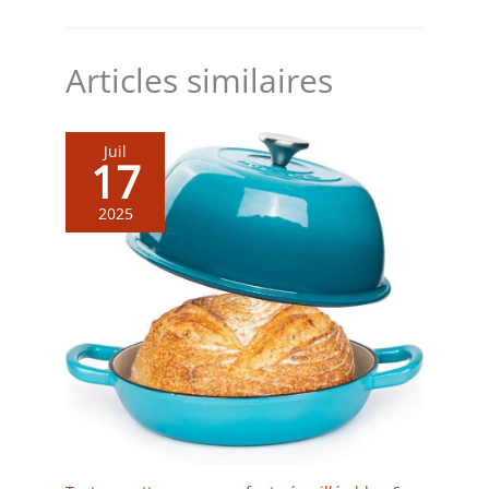
découvrez des idées de
recettes en fonction de vos
goûts, du temps ou des
Articles similaires
ingrédients que vous avez,
créez votre liste de course,
planifiez vos repas et bien
plus CONTENU: Easy Fry
Juil
Mega
17
2025