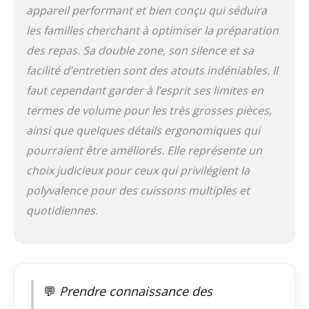
inférieur), cette
appareil performant et bien conçu qui séduira
friteuse assure un
les familles cherchant à optimiser la préparation
contrôle précis de la
température et une
des repas. Sa double zone, son silence et sa
cuisson homogène
facilité d’entretien sont des atouts indéniables. Il
dans chaque
faut cependant garder à l’esprit ses limites en
compartiment. PLUS
DE 50 RECETTES SUR
termes de volume pour les très grosses pièces,
L'APPLICATION : Avec
ainsi que quelques détails ergonomiques qui
la connectivité Wi-Fi
pourraient être améliorés. Elle représente un
et l’application
MSmart, accédez à
choix judicieux pour ceux qui privilégient la
plus de 50 recettes et
polyvalence pour des cuissons multiples et
surveillez la cuisson à
distance pour un
quotidiennes.
contrôle total.
CUISSON EFFICACE
AVEC
SYNCHRONISATION
INTELLIGENTE : Grâce
💬
Prendre connaissance des
à la technologie