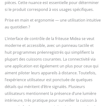
cuisson à distance pour
pièces. Cette nuance est essentielle pour déterminer
un contrôle total.
si le produit correspond à vos usages spécifiques.
CUISSON EFFICACE
AVEC
Prise en main et ergonomie — une utilisation intuitive
SYNCHRONISATION
INTELLIGENTE : Grâce à
au quotidien ?
la technologie Smart
Sync Finish, cuisinez
L’interface de contrôle de la friteuse Midea se veut
simultanément deux
moderne et accessible, avec un panneau tactile et
plats différents et
servez-les chauds et
huit programmes préenregistrés qui simplifient la
frais en même temps.
plupart des cuissons courantes. La connectivité via
Utilisez le panier pour
une application est également un plus pour ceux qui
les frites et nuggets, ou
le plateau pour la pizza
aiment piloter leurs appareils à distance. Toutefois,
et le pain !
l’expérience utilisateur est ponctuée de quelques
détails qui méritent d’être signalés. Plusieurs
utilisateurs mentionnent la présence d’une lumière
intérieure, très pratique pour surveiller la cuisson à