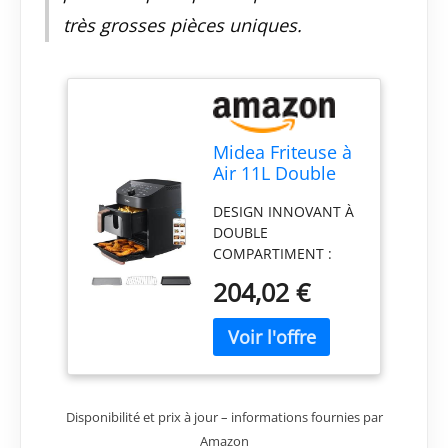
très grosses pièces uniques.
Midea Friteuse à
Air 11L Double
Zone, 2 Paniers,
DESIGN INNOVANT À
Antiadhésif, 8
DOUBLE
Fonctions,
COMPARTIMENT :
Paniers
Cette friteuse double
Compatibles
204,02 €
dispose d’un panier
Lave-Vaisselle,
supérieur de 6 litres
Contrôle via
et d'un plateau
Application
inférieur de 5 litres.
Grâce à son design
exclusif, elle offre une
Disponibilité et prix à jour – informations fournies par
grande capacité de
Amazon
11 litres tout en