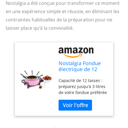
Nostalgia a été conçue pour transformer ce moment
en une expérience simple et réussie, en éliminant les
contraintes habituelles de la préparation pour ne
laisser place qu’à la convivialité.
Nostalgia Fondue
électrique de 12
tasses avec contrôle
Capacité de 12 tasses :
de la température
préparez jusqu'à 3 litres
réglable, 8
de votre fondue préférée
fourchettes à code
pour les anniversaires ou
couleur, poignées
tout événement spécial à
froides au toucher,
partager avec vos amis et
parfait pour le
votre famille FONDUE
chocolat, le
POUR TOUS : Qui n'aime
fromage, le