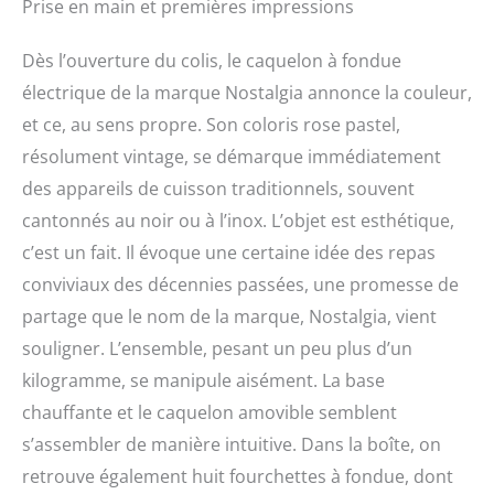
pas la fondue ? C'est
caramel, rose
Prise en main et premières impressions
toujours un style
amusant et une façon
Dès l’ouverture du colis, le caquelon à fondue
délicieuse de servir des
électrique de la marque Nostalgia annonce la couleur,
entrées et des desserts
hors d'œuvre. Vous
et ce, au sens propre. Son coloris rose pastel,
pouvez le sortir en toute
résolument vintage, se démarque immédiatement
occasion Contrôle de la
température : contrôlez
des appareils de cuisson traditionnels, souvent
le niveau de chaleur
cantonnés au noir ou à l’inox. L’objet est esthétique,
dans la casserole en
c’est un fait. Il évoque une certaine idée des repas
utilisant le cadran de
contrôle de la
conviviaux des décennies passées, une promesse de
température avec 5
partage que le nom de la marque, Nostalgia, vient
niveaux de chaleur
souligner. L’ensemble, pesant un peu plus d’un
kilogramme, se manipule aisément. La base
chauffante et le caquelon amovible semblent
s’assembler de manière intuitive. Dans la boîte, on
retrouve également huit fourchettes à fondue, dont