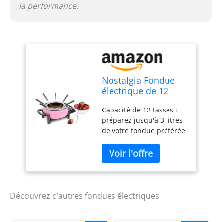
la performance.
Nostalgia Fondue
électrique de 12
tasses avec contrôle
Capacité de 12 tasses :
de la température
préparez jusqu'à 3 litres
réglable, 8
de votre fondue préférée
fourchettes à code
pour les anniversaires ou
couleur, poignées
tout événement spécial à
froides au toucher,
partager avec vos amis et
parfait pour le
votre famille FONDUE
chocolat, le
POUR TOUS : Qui n'aime
fromage, le
pas la fondue ? C'est
caramel, rose
Découvrez d’autres fondues électriques
toujours un style
amusant et une façon