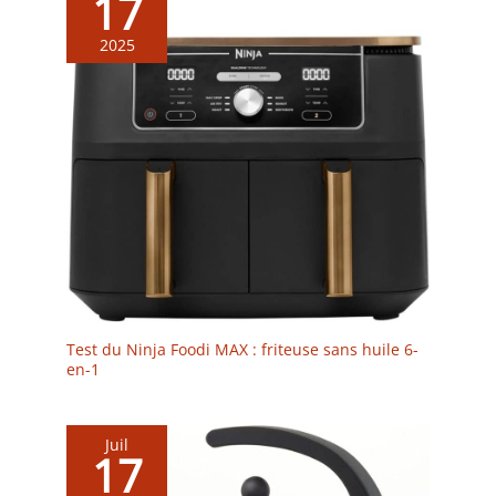
17
2025
Test du Ninja Foodi MAX : friteuse sans huile 6-
en-1
Juil
17