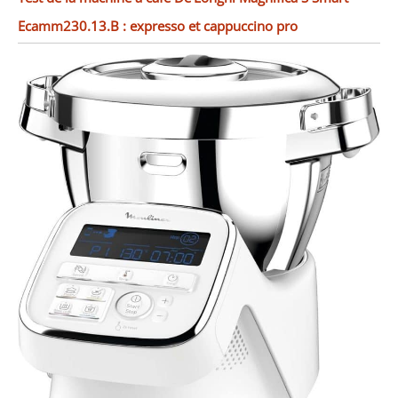
Ecamm230.13.B : expresso et cappuccino pro