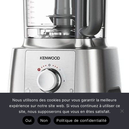
Nous utilisons des cookies pour vous garantir la meilleure
expérience sur notre site web. Si vous continuez à utiliser ce
site, nous supposerons que vous en êtes satisfait.
Test : robot culinaire Kenwood MultiPro Express
Oui
Non
Politique de confidentialité
FDP65.590SI 1000W