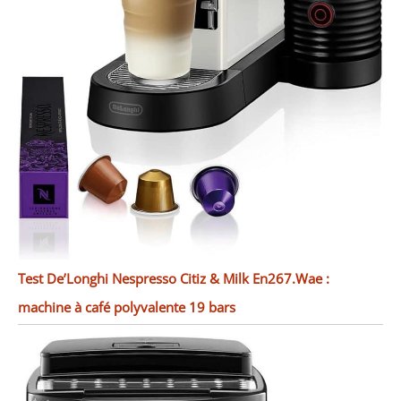
Test De’Longhi Nespresso Citiz & Milk En267.Wae :
machine à café polyvalente 19 bars