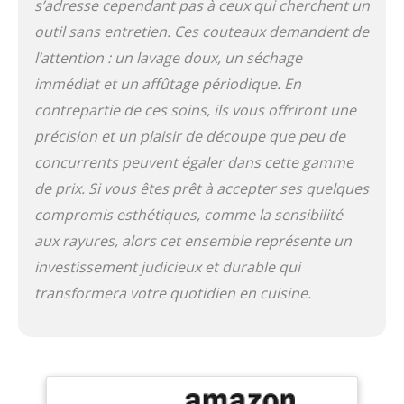
découpe parfaite pour
s’adresse cependant pas à ceux qui cherchent un
les sushis et sashimis
outil sans entretien. Ces couteaux demandent de
avec le Santoku, ce set
l’attention : un lavage doux, un séchage
couvre tous les besoins
culinaires. Entretien
immédiat et un affûtage périodique. En
facile et durabilité : La
contrepartie de ces soins, ils vous offriront une
poignée résistante à l'eau
précision et un plaisir de découpe que peu de
du couteau empêche la
saleté de pénétrer et
concurrents peuvent égaler dans cette gamme
facilite le nettoyage. Pour
de prix. Si vous êtes prêt à accepter ses quelques
maintenir la netteté et la
qualité, nous
compromis esthétiques, comme la sensibilité
recommandons de laver
aux rayures, alors cet ensemble représente un
le couteau à la main et
investissement judicieux et durable qui
de l'affûter régulièrement
avec une pierre à
transformera votre quotidien en cuisine.
aiguiser appropriée.
Depuis plus de 115 ans,
KAI représente le fin
artisanat japonais,
mêlant la tradition de la
forge des samouraïs aux