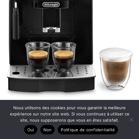
Test de la machine à café De’Longhi Magnifica S Smart
Nous utilisons des cookies pour vous garantir la meilleure
Ecamm230.13.B : expresso et cappuccino pro
expérience sur notre site web. Si vous continuez à utiliser ce
site, nous supposerons que vous en êtes satisfait.
Oui
Non
Politique de confidentialité