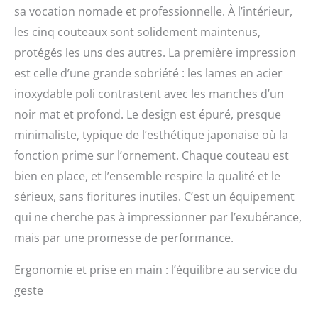
complet est doté d'un
sa vocation nomade et professionnelle. À l’intérieur,
manche ergonomique en
les cinq couteaux sont solidement maintenus,
polypropylène noir,
protégés les uns des autres. La première impression
enrichi de poudre de
bambou pour une
est celle d’une grande sobriété : les lames en acier
sensation naturelle, et
inoxydable poli contrastent avec les manches d’un
est conçu pour des
tâches spécifiques en
noir mat et profond. Le design est épuré, presque
cuisine, allant de la
minimaliste, typique de l’esthétique japonaise où la
découpe à la tranche en
fonction prime sur l’ornement. Chaque couteau est
passant par le filetage.
Du découpage fin des
bien en place, et l’ensemble respire la qualité et le
fruits et légumes avec les
sérieux, sans fioritures inutiles. C’est un équipement
couteaux utilitaires au
qui ne cherche pas à impressionner par l’exubérance,
portionnement précis de
la viande avec les
mais par une promesse de performance.
couteaux de chef et à
jambon, ainsi que la
Ergonomie et prise en main : l’équilibre au service du
découpe parfaite pour
geste
les sushis et sashimis
avec le Santoku, ce set