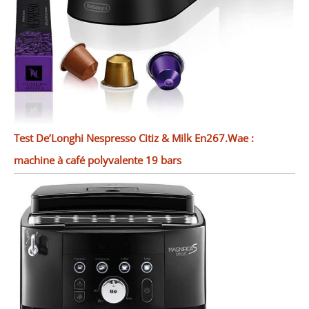
Test De’Longhi Nespresso Citiz & Milk En267.Wae :
machine à café polyvalente 19 bars