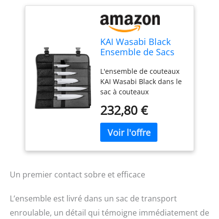
KAI Wasabi Black
Ensemble de Sacs
de Couteaux -
L'ensemble de couteaux
Couteau Utilitaire 10
KAI Wasabi Black dans le
cm et 15 cm,
sac à couteaux
Santoku 16,5 cm,
entièrement équipé offre
Couteau de Chef 20
232,80 €
une sélection de
cm, Couteau à
couteaux utilitaires (10
Jambon 23 cm -
cm et 15 cm), un Santoku
acier inoxydable
(16,5 cm), un couteau de
poli 6A/1K6 58 (±1)
chef (20 cm) et un
HRC
couteau à jambon (23
cm), tous fabriqués en
Un premier contact sobre et efficace
acier inoxydable poli
6A/1K6 avec une dureté
L’ensemble est livré dans un sac de transport
de 58 (±1) HRC. Chaque
enroulable, un détail qui témoigne immédiatement de
couteau de cet ensemble