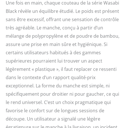
couvre tous les besoins
Une fois en main, chaque couteau de la série Wasabi
culinaires. Entretien
Black révèle un équilibre étudié. Le poids est présent
facile et durabilité : La
sans être excessif, offrant une sensation de contrôle
poignée résistante à l'eau
du couteau empêche la
très agréable. Le manche, conçu à partir d’un
saleté de pénétrer et
mélange de polypropylène et de poudre de bambou,
facilite le nettoyage. Pour
maintenir la netteté et la
assure une prise en main sûre et hygiénique. Si
qualité, nous
certains utilisateurs habitués à des gammes
recommandons de laver
supérieures pourraient lui trouver un aspect
le couteau à la main et
de l'affûter régulièrement
légèrement « plastique », il faut replacer ce ressenti
avec une pierre à
dans le contexte d’un rapport qualité-prix
aiguiser appropriée.
exceptionnel. La forme du manche est simple, ni
Depuis plus de 115 ans,
KAI représente le fin
spécifiquement pour droitier ni pour gaucher, ce qui
artisanat japonais,
le rend universel. C’est un choix pragmatique qui
mêlant la tradition de la
forge des samouraïs aux
favorise le confort sur de longues sessions de
techniques modernes.
découpe. Un utilisateur a signalé une légère
Depuis sa fondation en
égratignure sur le manche à la livraison, un incident
1908 à Seki, au Japon, KAI