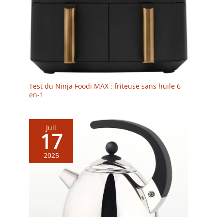
Test du Ninja Foodi MAX : friteuse sans huile 6-
en-1
Juil
17
2025