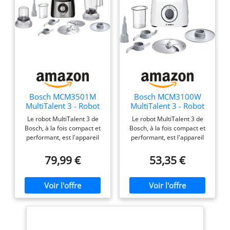
couvercle avec presse-
nourriture, mixeur,
spatule. Puissance : 1000
W ; alimentation AC 230 V
- 50/60 Hz
Bosch MCM3501M
Bosch MCM3100W
MultiTalent 3 - Robot
MultiTalent 3 - Robot
de cuisine, Puissant
de cuisine, puissant
Le robot MultiTalent 3 de
Le robot MultiTalent 3 de
moteur, Blender
moteur
Bosch, à la fois compact et
Bosch, à la fois compact et
performant, est l'appareil
performant, est l'appareil
électroménager qui vous
électroménager qui vous
permettra de réussir toutes
permettra de réussir toutes
79,99 €
53,35 €
vos préparations et
vos préparations et
recettes, même les plus
recettes, même les plus
exigeantes Hautement
exigeantes Son format
polyvalent : le robot est
extrêmement compact le
doté de plus de 50 fonctions
rend adapté même aux
dont fouetter, mélanger,
cuisines les plus petites /
battre, mixer, hacher,
Installation facile des
mélanger, pétrir... / Grande
accessoires grâce au