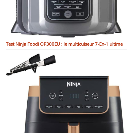
Test Ninja Foodi OP300EU : le multicuiseur 7-En-1 ultime