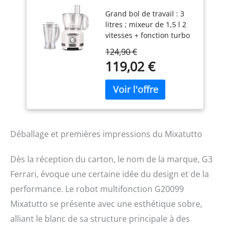
Multifonction
Grand bol de travail : 3
Mixatutto, 1000W,
litres ; mixeur de 1,5 l 2
Bol de 3 L, 2
vitesses + fonction turbo
vitesses avec Pulse,
intermittence Lot de 3
3 disques
124,90 €
disques réversibles en
réversibles en INOX,
119,02 €
inox pour trancher et
Inclus blender de
julienne pour râper et
1,5 L, Blanc/Inox.
passer les pommes de
terre Pieds antidérapants
avec ventouse Double
sécurité dans
l'encastrement du
Déballage et premières impressions du Mixatutto
récipient et dans le
couvercle. Accessoires:
Dès la réception du carton, le nom de la marque, G3
Lame en acier
Ferrari, évoque une certaine idée du design et de la
inoxydable, lame en
plastique, support pour
performance. Le robot multifonction G20099
lames, 3 disques de
Mixatutto se présente avec une esthétique sobre,
coupe, accessoire pour
alliant le blanc de sa structure principale à des
monter, récipient,
couvercle avec presse-