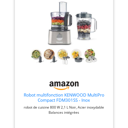
puissance de 800 W Le
marquage malin
robot est équipé d'une
Hautement polyvalent : le
fonction moulin à café pour
robot est doté de plus de 20
moudre grains de café et
fonctions dont fouetter,
épices / Couteau
mélanger, battre, mixer,
multifonction MultiLevel6
mélanger ou râper ; Grande
doté de 3 doubles lames La
puissance de 800 W La
grande capacité du bol de
grande capacité du bol de
2,3 L permet de préparer
2,3 L permet de préparer
jusqu'à 0,8 kg de pâte à
jusqu'à 0,8 kg de pâte à
gâteau / Mini-hachoir avec
gâteau ; Couteau
4 lames inox pour hacher
multifonctions inox et
des petites quantités de
disque réversible pour
viande Livraison : 1 x Bosch
râper et émincer Livraison :
MultiTalent 3 robot de
1 x Bosch MultiTalent 3
cuisine / Robot
robot de cuisine ; Robot
multifonctions pour réaliser
multifonctions pour réaliser
plus de 50 tâches
plus de 20 tâches
Robot multifonction KENWOOD MultiPro
différentes / Avec
différentes ; Avec
Compact FDM301SS - Inox
accessoires de série /
accessoires de série ;
robot de cuisine 800 W 2,1 L Noir, Acier inoxydable
Couleur : Noir/Inox brossé
Couleur : Blanc/Gris
Balances intégrées