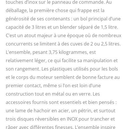
touches d’inox sur le panneau de commande. Au
nourriture, mixeur,
déballage, la première chose qui frappe est la
spatule. Puissance : 1000
W ; alimentation AC 230 V
générosité de ses contenants : un bol principal d’une
- 50/60 Hz
capacité de 3 litres et un blender séparé de 1,5 litre.
C’est un atout majeur à une époque où de nombreux
concurrents se limitent à des cuves de 2 ou 2,5 litres.
L’ensemble, pesant 3,75 kilogrammes, est
relativement léger, ce qui facilite sa manipulation et
son rangement. Les plastiques utilisés pour les bols
et le corps du moteur semblent de bonne facture au
premier contact, même si l’on est loin d’une
construction tout en métal ou en verre. Les
accessoires fournis sont essentiels et bien pensés :
une lame de hachoir en acier, un pétrin, et surtout
trois disques réversibles en INOX pour trancher et
râper avec différentes finesses. L’ensemble inspire