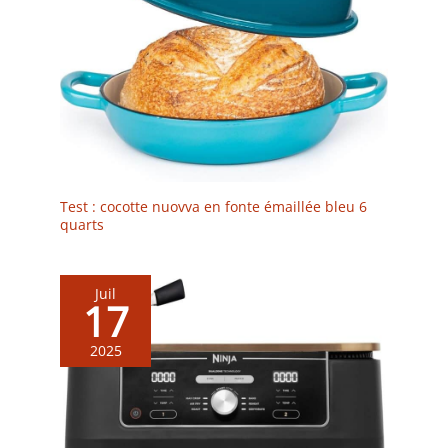
Test : cocotte nuovva en fonte émaillée bleu 6
quarts
Juil
17
2025