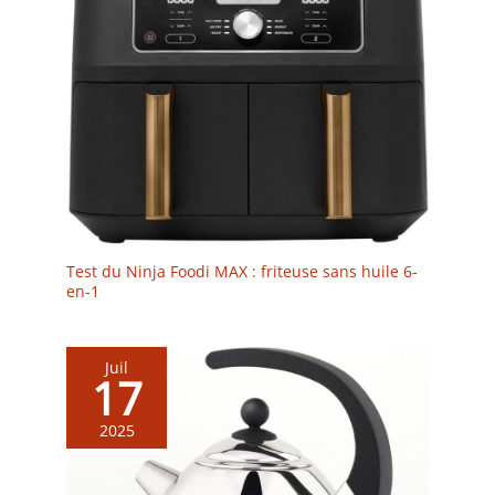
Test du Ninja Foodi MAX : friteuse sans huile 6-
en-1
Juil
17
2025