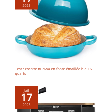
2025
Test : cocotte nuovva en fonte émaillée bleu 6
quarts
Juil
17
2025