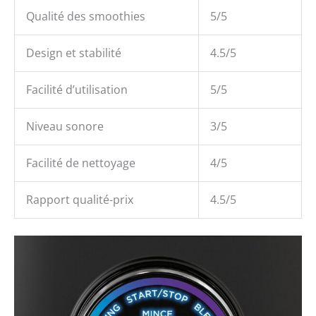
Qualité des smoothies
5/5
Design et stabilité
4.5/5
Facilité d’utilisation
5/5
Niveau sonore
3/5
Facilité de nettoyage
4/5
Rapport qualité-prix
4.5/5