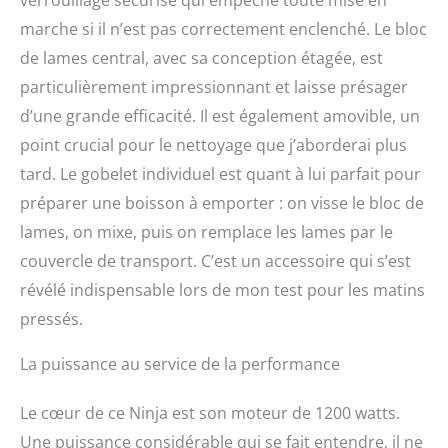
verrouillage sécurisé qui empêche toute mise en
lames Hybrid Edge, guide
d'inspiration et de
marche si il n’est pas correctement enclenché. Le bloc
recettes Les dimensions
de lames central, avec sa conception étagée, est
sont : H : 44,5 cm x L : 21
particulièrement impressionnant et laisse présager
cm x P : 17,5 cm. Poids :
4,83 kg. Couleur : Noir &
d’une grande efficacité. Il est également amovible, un
Cuivre
point crucial pour le nettoyage que j’aborderai plus
tard. Le gobelet individuel est quant à lui parfait pour
préparer une boisson à emporter : on visse le bloc de
lames, on mixe, puis on remplace les lames par le
couvercle de transport. C’est un accessoire qui s’est
révélé indispensable lors de mon test pour les matins
pressés.
La puissance au service de la performance
Le cœur de ce Ninja est son moteur de 1200 watts.
Une puissance considérable qui se fait entendre, il ne