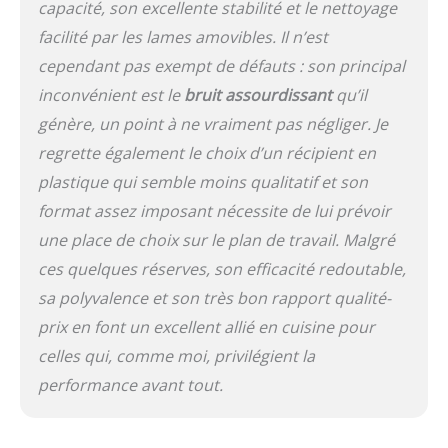
des 10 vitesses et des
capacité, son excellente stabilité et le nettoyage
modes préréglés
facilité par les lames amovibles. Il n’est
pratiques INCLUS : Base
moteur de 1200 W,
cependant pas exempt de défauts : son principal
récipient avec couvercle
inconvénient est le
bruit assourdissant
qu’il
de 2L (max. 1,9L de
génère, un point à ne vraiment pas négliger. Je
liquide), 2 gobelets de
680 ml (max. 644 ml de
regrette également le choix d’un récipient en
liquide), lame Ninja
plastique qui semble moins qualitatif et son
Detect Total Crushing
format assez imposant nécessite de lui prévoir
pour écraser et hacher,
lames Hybrid Edge, guide
une place de choix sur le plan de travail. Malgré
d'inspiration et de
ces quelques réserves, son efficacité redoutable,
recettes Les dimensions
sont : H : 44,5 cm x L : 21
sa polyvalence et son très bon rapport qualité-
cm x P : 17,5 cm. Poids :
prix en font un excellent allié en cuisine pour
4,83 kg. Couleur : Noir &
celles qui, comme moi, privilégient la
Cuivre
performance avant tout.