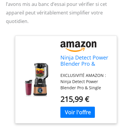
l’avons mis au banc d’essai pour vérifier si cet
appareil peut véritablement simplifier votre
quotidien.
Ninja Detect Power
Blender Pro &
Single Serve 2-en-1,
EXCLUSIVITÉ AMAZON :
mixeur 1200W avec
Ninja Detect Power
récipient 2L, 1
Blender Pro & Single
gobelets individuel,
Serve 2-en-1. Détecte
mixeur pour
215,99 €
intelligemment les
smoothies et
ingrédients, la taille des
boissons glacées,
portions et la glace, puis
hachage de
ajuste automatiquement
légumes, Noir &
la vitesse, le temps et les
Cuivre, TB301EUCP
pulsations pour des