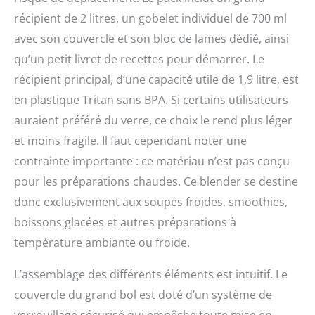
minuteur et une
récipient de 2 litres, un gobelet individuel de 700 ml
notification d'ajout de
liquide MODES AUTO,
avec son couvercle et son bloc de lames dédié, ainsi
MANUEL et PRÉRÉGLÉ :
qu’un petit livret de recettes pour démarrer. Le
Les mixeurs Ninja Detect
récipient principal, d’une capacité utile de 1,9 litre, est
vous permettent de
prendre le contrôle de
en plastique Tritan sans BPA. Si certains utilisateurs
votre cuisine. Profitez de
auraient préféré du verre, ce choix le rend plus léger
la technologie
et moins fragile. Il faut cependant noter une
automatique BlendSense,
des 10 vitesses et des
contrainte importante : ce matériau n’est pas conçu
modes préréglés
pour les préparations chaudes. Ce blender se destine
pratiques INCLUS : Base
moteur de 1200 W,
donc exclusivement aux soupes froides, smoothies,
récipient avec couvercle
boissons glacées et autres préparations à
de 2L (max. 1,9L de
température ambiante ou froide.
liquide), 2 gobelets de
680 ml (max. 644 ml de
liquide), lame Ninja
L’assemblage des différents éléments est intuitif. Le
Detect Total Crushing
couvercle du grand bol est doté d’un système de
pour écraser et hacher,