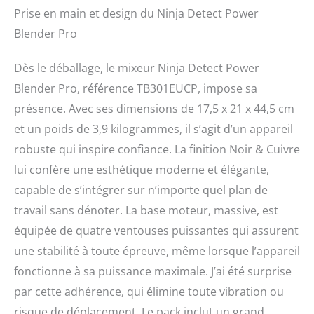
résultats parfaitement
Prise en main et design du Ninja Detect Power
lisses 2 MIXEURS EN 1 :
Blender Pro
Gagnez de la place avec
ce mixeur traditionnel et
Dès le déballage, le mixeur Ninja Detect Power
ce mixeur personnel en
un seul appareil. Créez
Blender Pro, référence TB301EUCP, impose sa
des sauces et des
présence. Avec ses dimensions de 17,5 x 21 x 44,5 cm
smoothies dans les
et un poids de 3,9 kilogrammes, il s’agit d’un appareil
gobelets individuels. Ou
mixez des cocktails
robuste qui inspire confiance. La finition Noir & Cuivre
glacés et des smoothies
lui confère une esthétique moderne et élégante,
dans le grand récipient
CADRAN DE DÉTECTION :
capable de s’intégrer sur n’importe quel plan de
Le cadran facile à lire
travail sans dénoter. La base moteur, massive, est
vous permet de contrôler
équipée de quatre ventouses puissantes qui assurent
entièrement le mixage, le
hachage, etc. Choisissez
une stabilité à toute épreuve, même lorsque l’appareil
parmi 15 modes (11
fonctionne à sa puissance maximale. J’ai été surprise
manuels et 4
par cette adhérence, qui élimine toute vibration ou
automatiques).
Comprend également un
risque de déplacement. Le pack inclut un grand