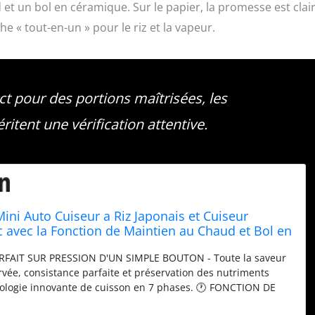
et un bol en céramique. Sur le papier, la promesse est clair
 « tout-en-un » pour le riz et la vapeur.
ct pour des portions maîtrisées, les
ritent une vérification attentive.
ini Auto Cuiseur a Riz Japonais et Cuiseur
 avec la Fonction de Maintien au Chaud et Bol en
ont Cuillère et Tasse à Mesurer – Pour 1-3
RFAIT SUR PRESSION D'UN SIMPLE BOUTON - Toute la saveur
rvée, consistance parfaite et préservation des nutriments
nologie innovante de cuisson en 7 phases. 🕐 FONCTION DE
E MAINTIEN AU CHAUD UTILE - Du riz délicieusement