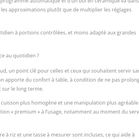
 d’un programme automatique et d’un bol en céramique va dans
 les approximations plutôt que de multiplier les réglages
tidien à portions contrôlées, et moins adapté aux grandes
ce au quotidien ?
d, un point clé pour celles et ceux qui souhaitent servir sa
on apporte du confort à table, à condition de ne pas prolon
 sur le long terme.
ne cuisson plus homogène et une manipulation plus agréable
ception « premium » à l’usage, notamment au moment du serv
re à riz et une tasse à mesurer sont incluses, ce qui aide à