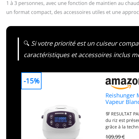
1 à 3 personnes, avec une fonction de maintien au chaud 
un format compact, des accessoires utiles et une approche
🔍
Si votre priorité est un cuiseur compa
caractéristiques et accessoires inclus mé
-15%
Reishunger M
Vapeur Blanc
Céramique, d
💯 RESULTAT PA
personnes
du riz est prése
grâce à la tech
MINUTERIE ET D
109,99 €