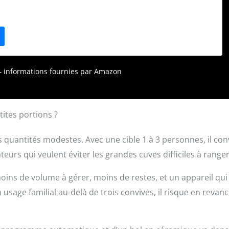
ment désiré avec une utilisation intuitive grâce à une
le dans le menu et un affichage moderne et bien éclairé. 🍚
SIMPLE CUISSON - s'adapte à tout type de riz avec ses 7
on spéciaux 🙂 UTILISATION SIMPLE ET INTUITIVE - menus
s à sélectionner, grâce à son écran moderne et bien éclairé.
teur et une fonction de maintien au chaud pour un riz
d vous le souhaitez. ⭐ CUISEUR DE RIZ PUISSANT DE QUALITÉ
r – informations fournies par Amazon
ngue durée de vie / Fabrication de haute qualité / Ecran LED
apacité de 0,6 litre pour 3 personnes / 350 W / 220 V /
x 23 x 22 cm / Poids : 3,02 kg / Avec tasse à mesurer, cuillère
apeur / Mode d'emploi détaillé
tites portions ?
 quantités modestes. Avec une cible 1 à 3 personnes, il con
teurs qui veulent éviter les grandes cuves difficiles à ranger
moins de volume à gérer, moins de restes, et un appareil qui
 usage familial au-delà de trois convives, il risque en revan