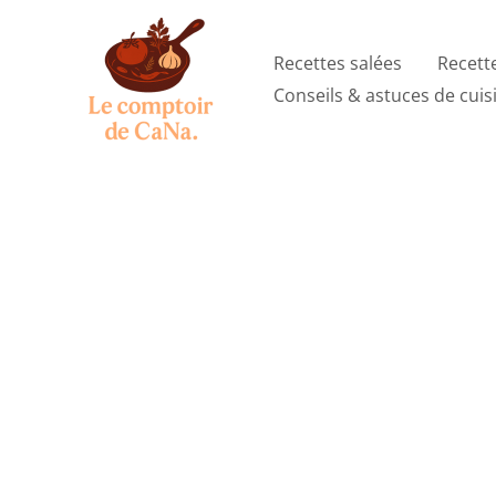
Aller
au
Recettes salées
Recett
contenu
Conseils & astuces de cuis