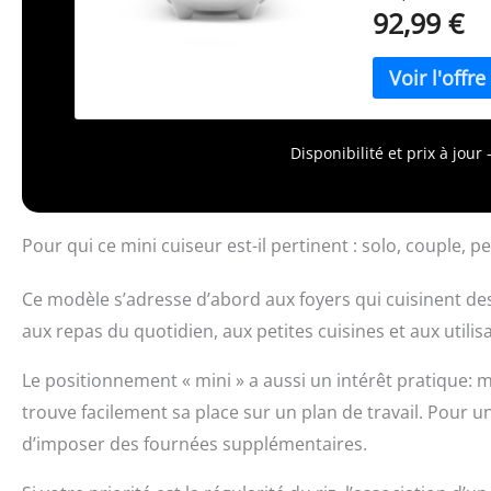
savoureux au mo
92,99 €
navigation simp
PLUS QUE DE LA 
modes de cuiss
clairs et facile
Intègre un minu
savoureux quan
Disponibilité et prix à jou
SUPÉRIEURE - Lo
facile à lire / C
Dimensions : 32 
à riz, poêle à v
Pour qui ce mini cuiseur est-il pertinent : solo, couple, pe
Ce modèle s’adresse d’abord aux foyers qui cuisinent des
aux repas du quotidien, aux petites cuisines et aux utilisa
Le positionnement « mini » a aussi un intérêt pratique: 
trouve facilement sa place sur un plan de travail. Pour un
d’imposer des fournées supplémentaires.