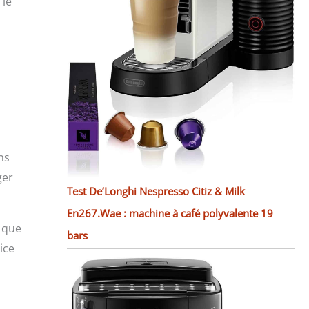
 le
ns
ger
Test De’Longhi Nespresso Citiz & Milk
En267.Wae : machine à café polyvalente 19
 que
bars
ice