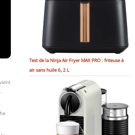
Test de la Ninja Air Fryer MAX PRO : friteuse à
air sans huile 6, 2 L
vient
.
che