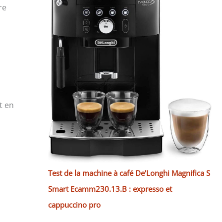
re
t en
Test de la machine à café De’Longhi Magnifica S
i
Smart Ecamm230.13.B : expresso et
cappuccino pro