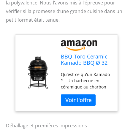
la polyvalence. Nous l’avons mis à l’épreuve pour
vérifier si la promesse d’une grande cuisine dans un
petit format était tenue.
BBQ-Toro Ceramic
Kamado BBQ Ø 32
cm avec
Qu'est-ce qu'un Kamado
thermomètre,
? | Un barbecue en
poignée en bois
céramique au charbon
de bois haut de gamme
avec lequel vous pouvez
obtenir une excellente
conservation de la
chaleur grâce à la grande
masse en céramique.
Déballage et premières impressions
Grâce à l'effet cheminée,