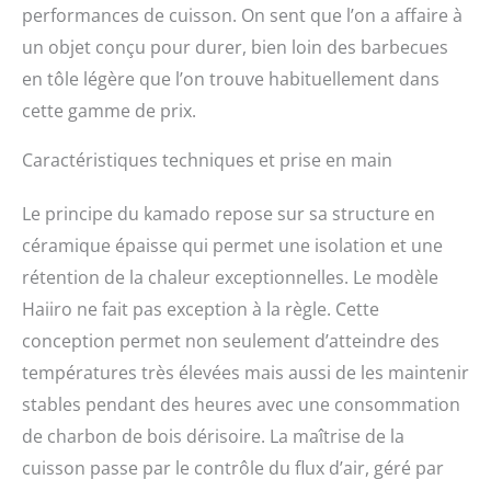
performances de cuisson. On sent que l’on a affaire à
valorise le Mini Grill et le
protège également des
un objet conçu pour durer, bien loin des barbecues
rayures et des chocs.
en tôle légère que l’on trouve habituellement dans
CONCEPTION | Un point
cette gamme de prix.
fort pour votre cuisine en
plein air! Design élégant
Caractéristiques techniques et prise en main
avec des matériaux de
qualité supérieure et la
meilleure finition en
Le principe du kamado repose sur sa structure en
céramique, acier et
céramique épaisse qui permet une isolation et une
bambou. Organisez un
grand événement de
rétention de la chaleur exceptionnelles. Le modèle
barbecue avec votre
Haiiro ne fait pas exception à la règle. Cette
famille et vos amis avec
conception permet non seulement d’atteindre des
ce nouveau barbecue
pour griller avec style.
températures très élevées mais aussi de les maintenir
stables pendant des heures avec une consommation
de charbon de bois dérisoire. La maîtrise de la
cuisson passe par le contrôle du flux d’air, géré par