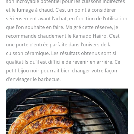
son incroyable potentiel pour les cuissons indirectes
et le fumage à chaud. C’est un point à considérer
sérieusement avant l’achat, en fonction de l’utilisation
que l’on souhaite en faire. Malgré cette réserve, je
recommande chaudement le Kamado Haiiro. C’est
une porte d’entrée parfaite dans l’univers de la
cuisson céramique. Les résultats obtenus sont si
qualitatifs qu’il est difficile de revenir en arrière. Ce
petit bijou noir pourrait bien changer votre façon
d’envisager le barbecue.