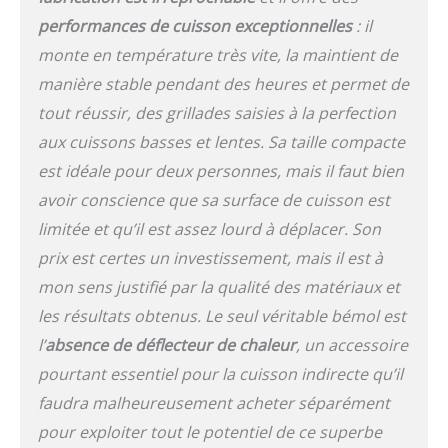
température jusqu'à 425
°C ou 800 °F. Pratique et
performances de cuisson exceptionnelles
: il
sûr : le barbecue a une
monte en température très vite, la maintient de
base en acier. Grâce à la
manière stable pendant des heures et permet de
fermeture de sécurité
intégrée, le couvercle
tout réussir, des grillades saisies à la perfection
reste toujours ouvert
aux cuissons basses et lentes. Sa taille compacte
malgré le poids. Grâce à
ses dimensions, ce
est idéale pour deux personnes, mais il faut bien
barbecue kamado est
avoir conscience que sa surface de cuisson est
parfait pour les petites
limitée et qu’il est assez lourd à déplacer. Son
grillades. SUPERFICIE | La
surface émaillée
prix est certes un investissement, mais il est à
craquelée rend la
mon sens justifié par la qualité des matériaux et
céramique plus robuste
les résultats obtenus. Le seul véritable bémol est
et résistante aux
variations de
l’
absence de déflecteur de chaleur
, un accessoire
température. La finition
pourtant essentiel pour la cuisson indirecte qu’il
craquelure rend la
céramique plus
faudra malheureusement acheter séparément
résistante à la cassure et
pour exploiter tout le potentiel de ce superbe
durable. La surface