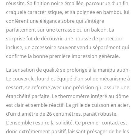
°C ou 800 °F. Pratique et
réussite. Sa finition noire émaillée, parcourue d’un fin
sûr : le barbecue a une
craquelé caractéristique, et sa poignée en bambou lui
base en acier. Grâce à la
confèrent une élégance sobre qui s’intègre
fermeture de sécurité
intégrée, le couvercle
parfaitement sur une terrasse ou un balcon. La
reste toujours ouvert
surprise fut de découvrir une housse de protection
malgré le poids. Grâce à
ses dimensions, ce
incluse, un accessoire souvent vendu séparément qui
barbecue kamado est
confirme la bonne première impression générale.
parfait pour les petites
grillades. SUPERFICIE | La
La sensation de qualité se prolonge à la manipulation.
surface émaillée
craquelée rend la
Le couvercle, lourd et équipé d’un solide mécanisme à
céramique plus robuste
ressort, se referme avec une précision qui assure une
et résistante aux
étanchéité parfaite. Le thermomètre intégré au dôme
variations de
température. La finition
est clair et semble réactif. La grille de cuisson en acier,
craquelure rend la
d’un diamètre de 26 centimètres, paraît robuste.
céramique plus
L’ensemble respire la solidité. Ce premier contact est
résistante à la cassure et
durable. La surface
donc extrêmement positif, laissant présager de belles
émaillée craquelée