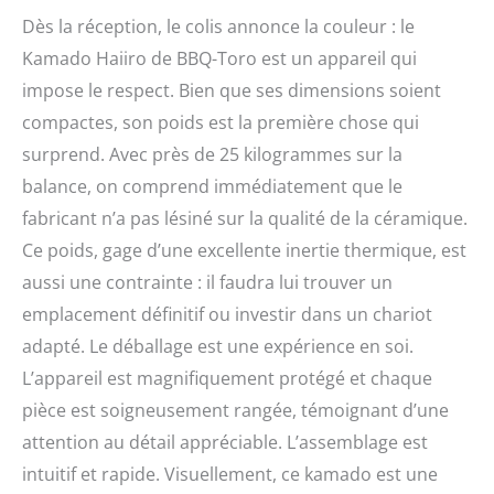
le combustible du
Dès la réception, le colis annonce la couleur : le
barbecue en céramique
Kamado Haiiro de BBQ-Toro est un appareil qui
Kamado brûle
efficacement et il en faut
impose le respect. Bien que ses dimensions soient
beaucoup moins. TOUT
compactes, son poids est la première chose qui
EN UN | Grillades,
cuissons, fumages et
surprend. Avec près de 25 kilogrammes sur la
cuissons au four parfaits.
balance, on comprend immédiatement que le
Braiser et cuire à la
fabricant n’a pas lésiné sur la qualité de la céramique.
vapeur : aucun problème
avec le HAIIRO. Ou tout
Ce poids, gage d’une excellente inertie thermique, est
simplement cuire une
aussi une contrainte : il faudra lui trouver un
pizza délicieuse et
emplacement définitif ou investir dans un chariot
croustillante ? Un
barbecue japonais
adapté. Le déballage est une expérience en soi.
convient à presque
L’appareil est magnifiquement protégé et chaque
toutes les techniques de
cuisson. Le thermomètre
pièce est soigneusement rangée, témoignant d’une
dans le couvercle mesure
attention au détail appréciable. L’assemblage est
de manière fiable la
intuitif et rapide. Visuellement, ce kamado est une
température jusqu'à 425