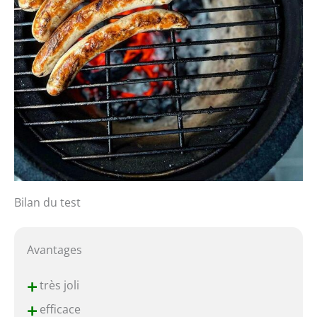
Bilan du test
Avantages
+
très joli
+
efficace