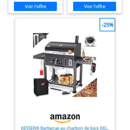
espace permet di cuire
1,35 kg de charbon de bois
Tiroir Ramasse-
simultanément de la viande
Surface de cuisson avec
base en acier. Grâce à la
Cendres
et des légumes, avec une
grille amovible 1 grille de
fermeture de sécurité
grille surélevée pour le
maintien au chaud émaillée
intégrée, le couvercle
maintien au chaud
Poignée de chariot en acier
-25%
reste toujours ouvert
SURVEILLANCE ET CUISSON
inoxydable
malgré le poids. Grâce à
UNIFORME - Le couvercle
ses dimensions, ce
intègre un thermomètre
pour un contrôle constant
barbecue kamado est
de la température interne ;
parfait pour les petites
le système de fermeture
grillades. SUPERFICIE | La
favorise une répartition
surface émaillée
homogène de la chaleur
craquelée rend la
pour des résultats précis
céramique plus robuste
sur la viande, le poisson et
les légumes STRUCTURE
et résistante aux
EN ACIER RÉSISTANT - Le
variations de
châssis en acier avec
température. La finition
revêtement par poudre
craquelure rend la
prévient la corrosion et
céramique plus
assure une grande stabilité
résistante à la cassure et
; les roues robustes
facilitent le déplacement
durable. La surface
dans le jardin ou sur la
émaillée craquelée
terrasse, faisant de ce
valorise le Mini Grill et le
KESSER® Barbecue au charbon de bois XXL,