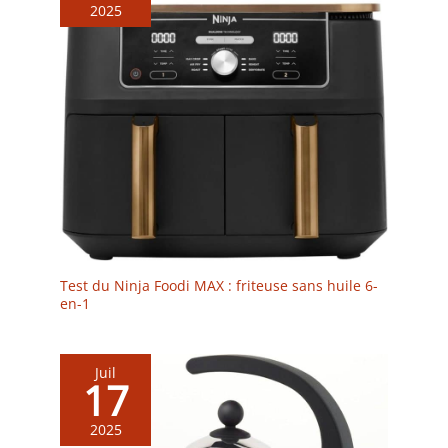
2025
Test du Ninja Foodi MAX : friteuse sans huile 6-
en-1
Juil
17
2025