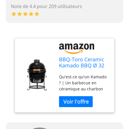
Note de 4.4 pour 209 utilisateurs
BBQ-Toro Ceramic
Kamado BBQ Ø 32
cm avec
Qu'est-ce qu'un Kamado
thermomètre,
? | Un barbecue en
poignée en bois
céramique au charbon
de bois haut de gamme
avec lequel vous pouvez
obtenir une excellente
conservation de la
chaleur grâce à la grande
masse en céramique.