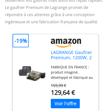
seulement vos gaufres mais aussi vos repas rapides.
Le gaufrier Premium de Lagrange promet de
répondre à ces attentes grâce à une conception
ingénieuse et une fabrication française de qualité.
-19%
LAGRANGE Gaufrier
Premium, 1200W, 2
jeux de plaques
FABRIQUE EN FRANCE :
inclus (Gaufre &
produit imaginé,
Croque Monsieur),
développé et fabriqué au
Fabriqué en France,
sein de l'usine Lagrange
Réversible sur son
159,99 €
de la région lyonnaise UN
socle, Cuisson
129,64 €
APPAREIL D'EXPERT :
personnalisée,
possibilité de
Plaques amovibles,
personnaliser la finition
Multifonction,
de la gaufre, choix de sa
019422