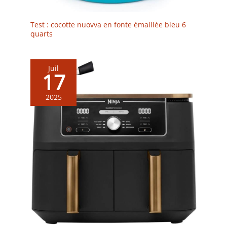
Test : cocotte nuovva en fonte émaillée bleu 6
quarts
Juil
17
2025