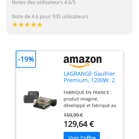
Notes des utilisateurs 4.6/5
Note de 4.6 pour 935 utilisateurs
-19%
LAGRANGE Gaufrier
Premium, 1200W, 2
jeux de plaques
FABRIQUE EN FRANCE :
inclus (Gaufre &
produit imaginé,
Croque Monsieur),
développé et fabriqué au
Fabriqué en France,
sein de l'usine Lagrange
Réversible sur son
159,99 €
de la région lyonnaise UN
socle, Cuisson
129,64 €
APPAREIL D'EXPERT :
personnalisée,
possibilité de
Plaques amovibles,
personnaliser la finition
Multifonction,