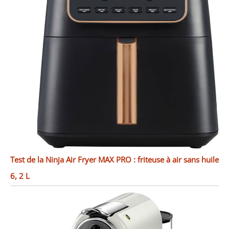
Test de la Ninja Air Fryer MAX PRO : friteuse à air sans huile
6, 2 L