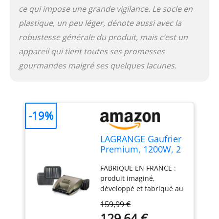
ce qui impose une grande vigilance. Le socle en
plastique, un peu léger, dénote aussi avec la
robustesse générale du produit, mais c’est un
appareil qui tient toutes ses promesses
gourmandes malgré ses quelques lacunes.
-19%
LAGRANGE Gaufrier
Premium, 1200W, 2
jeux de plaques
FABRIQUE EN FRANCE :
inclus (Gaufre &
produit imaginé,
Croque Monsieur),
développé et fabriqué au
Fabriqué en France,
sein de l'usine Lagrange
Réversible sur son
159,99 €
de la région lyonnaise UN
socle, Cuisson
129,64 €