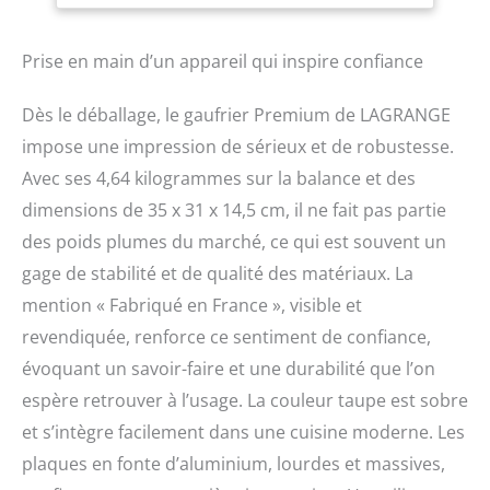
couleur (clair / foncé) et
de sa consistance
(moelleux / croustillant)
Prise en main d’un appareil qui inspire confiance
RÉSULTATS PARFAITS : un
signal sonore vous avertit
Dès le déballage, le gaufrier Premium de LAGRANGE
quand vos gaufres sont
impose une impression de sérieux et de robustesse.
prêtes. UNE CUISSON
HOMOGENE : appareil
Avec ses 4,64 kilogrammes sur la balance et des
réversible sur socle pour
dimensions de 35 x 31 x 14,5 cm, il ne fait pas partie
une bonne répartition de
des poids plumes du marché, ce qui est souvent un
la pâte. ASTUCIEUX : ses
voyants lumineux
gage de stabilité et de qualité des matériaux. La
indiquent la mise sous
mention « Fabriqué en France », visible et
tension (orange) ainsi
que la fin du
revendiquée, renforce ce sentiment de confiance,
préchauffage et de la
évoquant un savoir-faire et une durabilité que l’on
cuisson (vert).
espère retrouver à l’usage. La couleur taupe est sobre
et s’intègre facilement dans une cuisine moderne. Les
plaques en fonte d’aluminium, lourdes et massives,