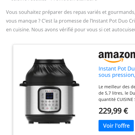
Vous souhaitez préparer des repas variés et gourmands, 
vous manque ? C’est la promesse de l’Instant Pot Duo Cris
en cuisine. Nous avons vérifié pour vous si cet autocuise
Instant Pot Du
sous pression,
réchauffés, frit
Le meilleur des d
de 5,7 litres, le 
quantité CUISINE
programmes de cui
229,99 €
mijoteuse, sous vid
repas délicats et 
un résultat croust
de la friteuse à 