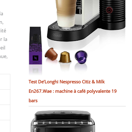
la
n,
ité
r la
eil
nue,
Test De’Longhi Nespresso Citiz & Milk
En267.Wae : machine à café polyvalente 19
bars