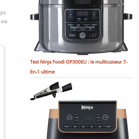
mps
 vie
Test Ninja Foodi OP300EU : le multicuiseur 7-
En-1 ultime