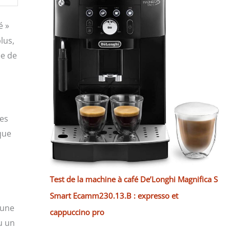
é »
lus,
ée de
tes
que
Test de la machine à café De’Longhi Magnifica S
Smart Ecamm230.13.B : expresso et
 une
cappuccino pro
ou un