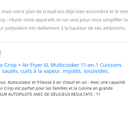
mais votre plan de travail est déjà bien encombré et le te
p : réunir onze appareils en un seul pour vous simplifier la
ur polyvalent est réellement à la hauteur de ses ambitions.
o Crisp + Air Fryer 6L Multicooker 11-en-1 Cuissons
 sautés, cuits à la vapeur, mijotés, sousvides,
es à l'air, rôtis, cuits, griller et déshydrater.
eux. Autocuiseur et friteuse à air chaud en un - Avec une capacité
Duo Crisp est parfait pour les familles et la cuisine en grande
 SUR AUTOPILOTE AVEC DE DÉLICIEUX RÉSULTATS : 11
sson en un seul bouton : autocuiseur, poêle, cuiseur vapeur,
e, réchauffer, frire, rôtir, cuisson, griller et déshydrater. Des
juteux avec une finition dorée - Technologie unique qui garantit
illant parfait. Grâce à la combinaison idéale de l'autocuiseur et
air chaud en un seul appareil, vous pouvez préparer des repas