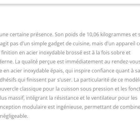
 plus rapidement qu'avec les recettes de four traditionnelles.
R LA CUISINE ENCORE PLUS SIMPLE ET POLYVALENTE QUE JAMAIS
 à plusieurs niveaux avec insert déshydrateur et rôti pour des
x et couvercles interchangeables avec protections pour un
ontenu du carton : couvercle de l'autocuiseur, pot intérieur,
se une certaine présence. Son poids de 10,06 kilogrammes et 
 poignées, panier à friture, bol de déshydratation et couvercle
ection, câble d'alimentation pour l'UE. La fréquence de tension
’agit pas d’un simple gadget de cuisine, mais d’un appareil 
 et 60 hertz
finition en acier inoxydable brossé est à la fois sobre et
moderne. La qualité perçue est immédiatement au rendez-vous
e en acier inoxydable épais, qui inspire confiance quant à s
hésifs qui finissent par s’user. La particularité de ce modèl
uvercle classique pour la cuisson sous pression et les fonc
lus massif, intégrant la résistance et le ventilateur pour les
te conception modulaire est ingénieuse, permettant de combin
négligeable.