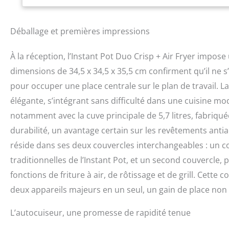
délicieux et sains
ACCESSOIRES POU
: panier à friture
Déballage et premières impressions
résultats optimau
rangement facile C
À la réception, l’Instant Pot Duo Crisp + Air Fryer impo
insert vapeur avec
avec tapis de prot
dimensions de 34,5 x 34,5 x 35,5 cm confirment qu’il ne s
est de 220 à 240 V
pour occuper une place centrale sur le plan de travail. La 
élégante, s’intégrant sans difficulté dans une cuisine 
notamment avec la cuve principale de 5,7 litres, fabriqué
durabilité, un avantage certain sur les revêtements antiad
réside dans ses deux couvercles interchangeables : un co
traditionnelles de l’Instant Pot, et un second couvercle, p
fonctions de friture à air, de rôtissage et de grill. Cet
deux appareils majeurs en un seul, un gain de place non 
L’autocuiseur, une promesse de rapidité tenue