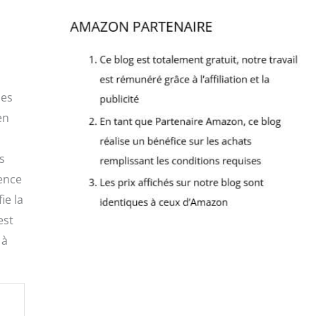
mes
en
s
lence
ie la
est
 à