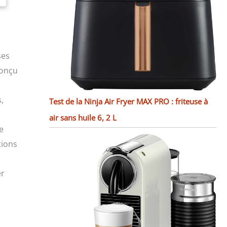
ses
conçu
,
Test de la Ninja Air Fryer MAX PRO : friteuse à
a
air sans huile 6, 2 L
e
tions
er