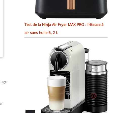
Test de la Ninja Air Fryer MAX PRO : friteuse à
air sans huile 6, 2 L
lage
ur