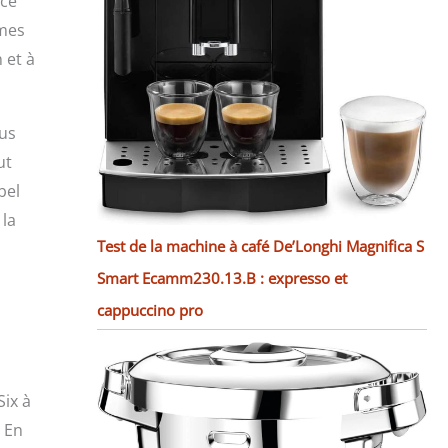
acé
mmes
 et à
lus
ut
bel
 la
Test de la machine à café De’Longhi Magnifica S
Smart Ecamm230.13.B : expresso et
cappuccino pro
Six à
. En