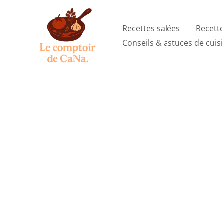
Aller
au
Recettes salées
Recett
contenu
Conseils & astuces de cuis