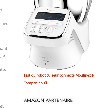
et
s peu
nant
age
uté,
Test du robot cuiseur connecté Moulinex I-
Companion XL
es.