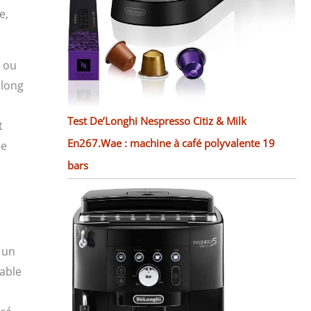
e,
s ou
 long
Test De’Longhi Nespresso Citiz & Milk
t
En267.Wae : machine à café polyvalente 19
le
bars
 un
table