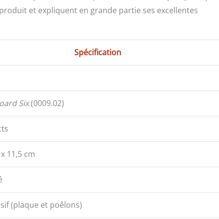
roduit et expliquent en grande partie ses excellentes
Spécification
oard Six
(0009.02)
tts
 x 11,5 cm
é
sif (plaque et poêlons)