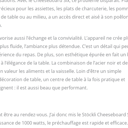
sations. Avec le Cheeseboard Six, ce problème disparaît. Pl
précieux pour les assiettes, les plats de charcuterie, les po
 de table ou au milieu, a un accès direct et aisé à son poêlon
.
vorise aussi l’échange et la convivialité. L’appareil ne crée p
 plus fluide, l’ambiance plus détendue. C’est un détail qui pe
rience du repas. De plus, son esthétique épurée en fait un 
e à l’élégance de la table. La combinaison de l’acier noir et de
 valeur les aliments et la vaisselle. Loin d’être un simple
décoration de table, un centre de table à la fois pratique et
gnent : il est aussi beau que performant.
 être au rendez-vous. J’ai donc mis le Stöckli Cheeseboard 
ssance de 1000 watts, le préchauffage est rapide et efficace