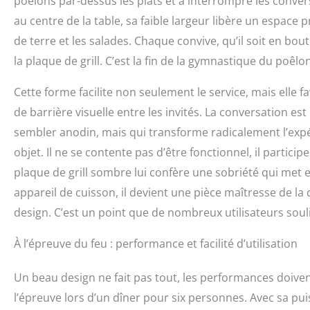
poêlons par-dessus les plats et à interrompre les conver
au centre de la table, sa faible largeur libère un espace 
de terre et les salades. Chaque convive, qu’il soit en bout
la plaque de grill. C’est la fin de la gymnastique du poêlon
Cette forme facilite non seulement le service, mais elle fa
de barrière visuelle entre les invités. La conversation est
sembler anodin, mais qui transforme radicalement l’expé
objet. Il ne se contente pas d’être fonctionnel, il particip
plaque de grill sombre lui confère une sobriété qui met en
appareil de cuisson, il devient une pièce maîtresse de la 
design. C’est un point que de nombreux utilisateurs souli
À l’épreuve du feu : performance et facilité d’utilisation
Un beau design ne fait pas tout, les performances doivent
l’épreuve lors d’un dîner pour six personnes. Avec sa pui