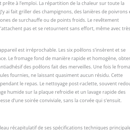
 prête à l’emploi. La répartition de la chaleur sur toute la
 ai fait griller des champignons, des lanières de poivrons 
zones de surchauffe ou de points froids. Le revêtement
s n’attachent pas et se retournent sans effort, même avec trè
appareil est irréprochable. Les six poêlons s’insèrent et se
ance. Le fromage fond de manière rapide et homogène, obte
antiadhésif des poêlons fait des merveilles. Une fois le from
patules fournies, ne laissant quasiment aucun résidu. Cette
e pendant le repas. Le nettoyage post-raclette, souvent redo
ge humide sur la plaque refroidie et un lavage rapide des
sse d’une soirée conviviale, sans la corvée qui s’ensuit.
leau récapitulatif de ses spécifications techniques principal