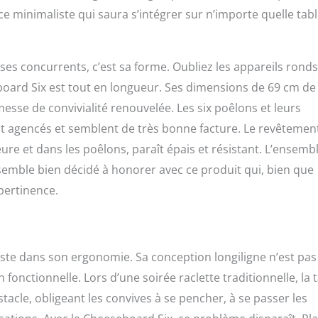
ce minimaliste qui saura s’intégrer sur n’importe quelle tabl
es concurrents, c’est sa forme. Oubliez les appareils rond
eboard Six est tout en longueur. Ses dimensions de 69 cm de
sse de convivialité renouvelée. Les six poêlons et leurs
nt agencés et semblent de très bonne facture. Le revêtemen
ieure et dans les poêlons, paraît épais et résistant. L’ensemb
 semble bien décidé à honorer avec ce produit qui, bien que
pertinence.
este dans son ergonomie. Sa conception longiligne n’est pas
n fonctionnelle. Lors d’une soirée raclette traditionnelle, la 
acle, obligeant les convives à se pencher, à se passer les