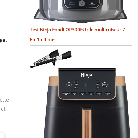
Test Ninja Foodi OP300EU : le multicuiseur 7-
En-1 ultime
get
lette
 et