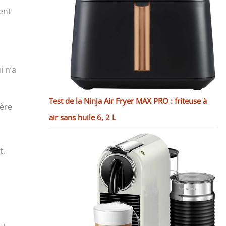
ent
i n’a
Test de la Ninja Air Fryer MAX PRO : friteuse à
gère
air sans huile 6, 2 L
t,