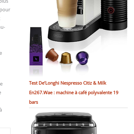
plus
 pour
x
au-
e
Test De’Longhi Nespresso Citiz & Milk
de
e
En267.Wae : machine à café polyvalente 19
bars
à