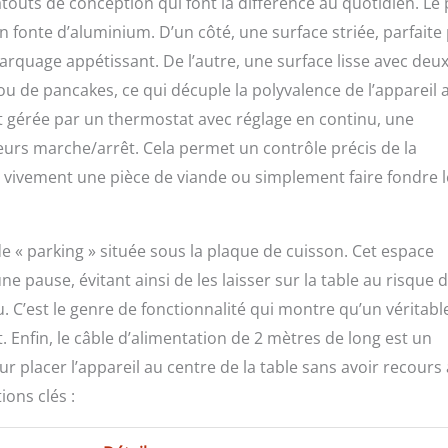
atouts de conception qui font la différence au quotidien. Le 
n fonte d’aluminium. D’un côté, une surface striée, parfaite
arquage appétissant. De l’autre, une surface lisse avec deu
ou de pancakes, ce qui décuple la polyvalence de l’appareil 
st gérée par un thermostat avec réglage en continu, une
urs marche/arrêt. Cela permet un contrôle précis de la
r vivement une pièce de viande ou simplement faire fondre l
e « parking » située sous la plaque de cuisson. Cet espace
 pause, évitant ainsi de les laisser sur la table au risque 
. C’est le genre de fonctionnalité qui montre qu’un véritabl
t. Enfin, le câble d’alimentation de 2 mètres de long est un
ur placer l’appareil au centre de la table sans avoir recours 
ions clés :