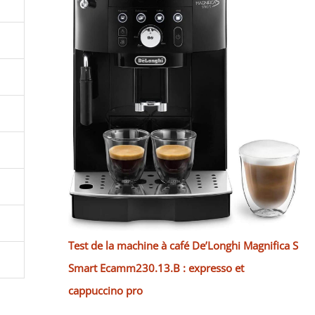
Test de la machine à café De’Longhi Magnifica S
Smart Ecamm230.13.B : expresso et
cappuccino pro