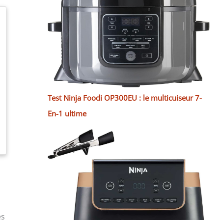
Test Ninja Foodi OP300EU : le multicuiseur 7-
En-1 ultime
es