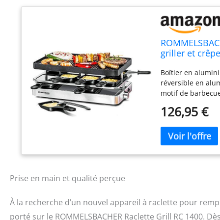
ROMMELSBACHER
griller et crê
Interrupteur m
Boîtier en alumin
Acier
réversible en alu
motif de barbecue
cuisson avec revê
126,95 €
pour de meilleurs
séparé, couvercle
poêlons rétractab
témoin lumineux d
extra long (2 m) I
isolées thermique
Prise en main et qualité perçue
À la recherche d’un nouvel appareil à raclette pour re
porté sur le ROMMELSBACHER Raclette Grill RC 1400. Dès l