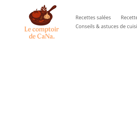
Aller
au
Recettes salées
Recett
contenu
Conseils & astuces de cuis