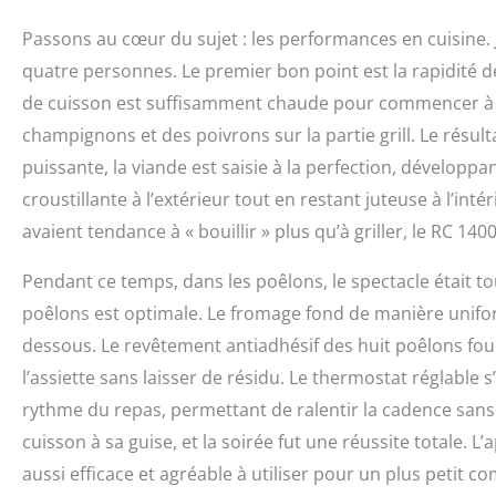
Passons au cœur du sujet : les performances en cuisine. J’
quatre personnes. Le premier bon point est la rapidité 
de cuisson est suffisamment chaude pour commencer à gr
champignons et des poivrons sur la partie grill. Le résu
puissante, la viande est saisie à la perfection, développ
croustillante à l’extérieur tout en restant juteuse à l’in
avaient tendance à « bouillir » plus qu’à griller, le RC 140
Pendant ce temps, dans les poêlons, le spectacle était tou
poêlons est optimale. Le fromage fond de manière uniform
dessous. Le revêtement antiadhésif des huit poêlons four
l’assiette sans laisser de résidu. Le thermostat réglable s
rythme du repas, permettant de ralentir la cadence sans 
cuisson à sa guise, et la soirée fut une réussite totale. 
aussi efficace et agréable à utiliser pour un plus petit co