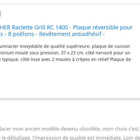
 Raclette Grill RC 1400 - Plaque réversible pour
pes - 8 poêlons - Revêtement antiadhésif -
arche/arrêt - Réglage de la température en continu -
ium/acier inoxydable de qualité supérieure, plaque de cuisson
minium moulé sous pression, 37 x 23 cm, côté nervuré pour un
 typique, côté lisse avec 2 moules à crêpes en relief Plaque de
tement antiadhésif Xylan Plus à 2 couches de qualité supérieure,
 résultats et un nettoyage super facile Interrupteur marche/arrêt
 de stationnement pratique pour poêlons chauds et inutilisés,
les de tous les côtés Réglage en continu de la température,
e fonctionnement, protection contre la surchauffe, câble XXL
nclus : 8 poêlons antiadhésifs de qualité supérieure avec poignées
ment, 8 grattoirs réversibles
mplacer mon ancien modèle devenu obsolète, mon choix s’est
e déballage, l’impression de qualité est immédiate. Loin d