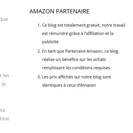
aque
t les
 le
 sa
 tout