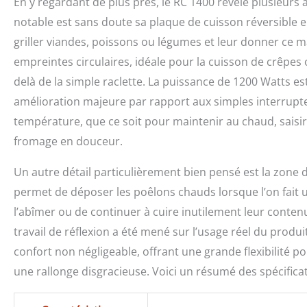
En y regardant de plus près, le RC 1400 révèle plusieurs 
notable est sans doute sa plaque de cuisson réversible e
griller viandes, poissons ou légumes et leur donner ce m
empreintes circulaires, idéale pour la cuisson de crêpes 
delà de la simple raclette. La puissance de 1200 Watts e
amélioration majeure par rapport aux simples interrupte
température, que ce soit pour maintenir au chaud, saisi
fromage en douceur.
Un autre détail particulièrement bien pensé est la zone d
permet de déposer les poêlons chauds lorsque l’on fait une
l’abîmer ou de continuer à cuire inutilement leur contenu
travail de réflexion a été mené sur l’usage réel du produi
confort non négligeable, offrant une grande flexibilité po
une rallonge disgracieuse. Voici un résumé des spécificat