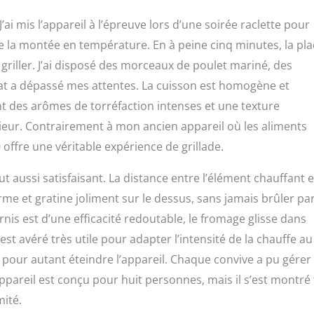
ai mis l’appareil à l’épreuve lors d’une soirée raclette pour
de la montée en température. En à peine cinq minutes, la pl
iller. J’ai disposé des morceaux de poulet mariné, des
ltat a dépassé mes attentes. La cuisson est homogène et
ant des arômes de torréfaction intenses et une texture
térieur. Contrairement à mon ancien appareil où les aliments
0 offre une véritable expérience de grillade.
t aussi satisfaisant. La distance entre l’élément chauffant e
e et gratine joliment sur le dessus, sans jamais brûler par
nis est d’une efficacité redoutable, le fromage glisse dans
’est avéré très utile pour adapter l’intensité de la chauffe au
pour autant éteindre l’appareil. Chaque convive a pu gérer
L’appareil est conçu pour huit personnes, mais il s’est montré
mité.