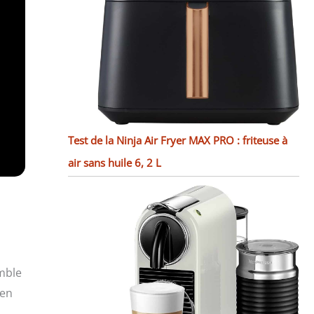
Test de la Ninja Air Fryer MAX PRO : friteuse à
air sans huile 6, 2 L
emble
ien