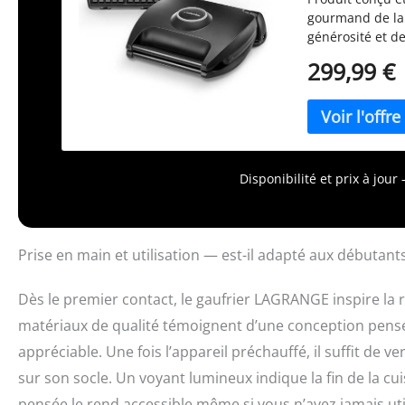
gourmand de la g
générosité et d
gourmandise et p
299,99 €
pré-réglé pour u
et moelleuses à
socle pour une 
Disponibilité et prix à jou
Prise en main et utilisation — est-il adapté aux débutants
Dès le premier contact, le gaufrier LAGRANGE inspire la
matériaux de qualité témoignent d’une conception pensée 
appréciable. Une fois l’appareil préchauffé, il suffit de 
sur son socle. Un voyant lumineux indique la fin de la cu
pensée le rend accessible même si vous n’avez jamais uti