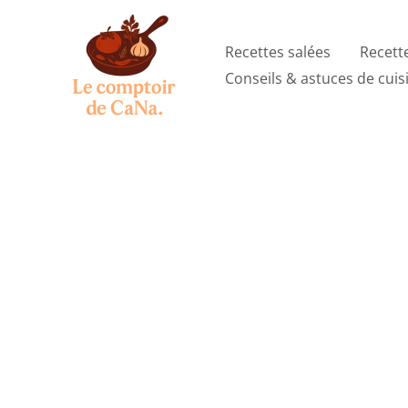
Aller
au
Recettes salées
Recett
contenu
Conseils & astuces de cuis