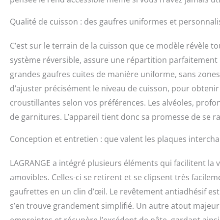
Qualité de cuisson : des gaufres uniformes et personnali
C’est sur le terrain de la cuisson que ce modèle révèle 
système réversible, assure une répartition parfaitement 
grandes gaufres cuites de manière uniforme, sans zones
d’ajuster précisément le niveau de cuisson, pour obteni
croustillantes selon vos préférences. Les alvéoles, profo
de garnitures. L’appareil tient donc sa promesse de se r
Conception et entretien : que valent les plaques interc
LAGRANGE a intégré plusieurs éléments qui facilitent la vi
amovibles. Celles-ci se retirent et se clipsent très facil
gaufrettes en un clin d’œil. Le revêtement antiadhésif est
s’en trouve grandement simplifié. Un autre atout majeur
empreintes et récupère l’excédent de pâte, gardant ainsi 