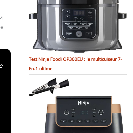
 4
ce
Test Ninja Foodi OP300EU : le multicuiseur 7-
e
En-1 ultime