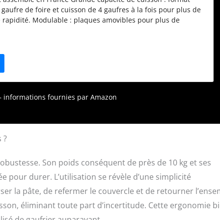
aufre de foire et cuisson de 4 gaufres à la fois pour plus de
e rapidité. Modulable : plaques amovibles pour plus de
our un entretien facilité Simple d’utilisation : thermostat
ne cuisson des gaufres dorées et croustillantes à l’extérieur
 l’intérieur Une cuisson homogène : appareil réversible sur
bonne répartition de la pâte.
r – informations fournies par Amazon
 ?
 robustesse. Son poids conséquent de près de 10 kg et ses
pour durer. L’utilisation se révèle d’une simplicité
verser la pâte, de refermer le couvercle et de retourner l’ens
isson, éliminant toute part d’incertitude. Cette ergonomie b
lisé de gaufrier auparavant.