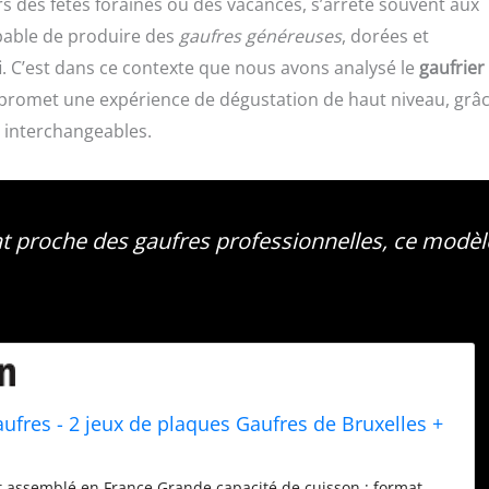
urs des fêtes foraines ou des vacances, s’arrête souvent aux
apable de produire des
gaufres généreuses
, dorées et
i. C’est dans ce contexte que nous avons analysé le
gaufrier
i promet une expérience de dégustation de haut niveau, grâ
 interchangeables.
at proche des gaufres professionnelles, ce modèl
aufres - 2 jeux de plaques Gaufres de Bruxelles +
t assemblé en France Grande capacité de cuisson : format