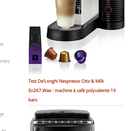
et
ortes
Test De’Longhi Nespresso Citiz & Milk
En267.Wae : machine à café polyvalente 19
bars
ge
 de