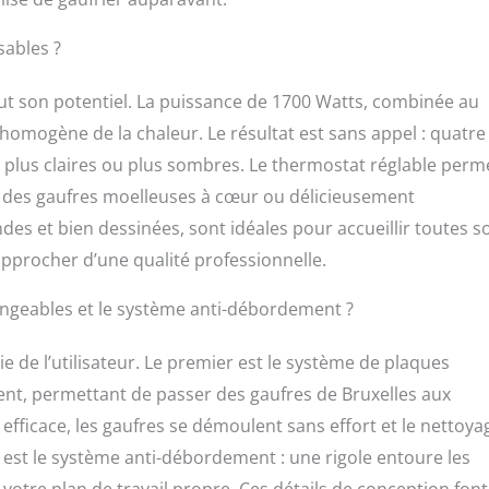
sables ?
tout son potentiel. La puissance de 1700 Watts, combinée au
homogène de la chaleur. Le résultat est sans appel : quatre
 plus claires ou plus sombres. Le thermostat réglable perm
r des gaufres moelleuses à cœur ou délicieusement
ndes et bien dessinées, sont idéales pour accueillir toutes s
approcher d’une qualité professionnelle.
hangeables et le système anti-débordement ?
e de l’utilisateur. Le premier est le système de plaques
ement, permettant de passer des gaufres de Bruxelles aux
 efficace, les gaufres se démoulent sans effort et le nettoya
 est le système anti-débordement : une rigole entoure les
votre plan de travail propre. Ces détails de conception font