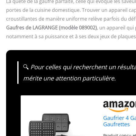
La quête de la gaufre parfaite, celle qui évoque les save
portes de la cuisine domestique. Trouver un appareil c
croustillantes de manière uniforme relève parfois du déf
Gaufres de LAGRANGE (modèle 089002)
, un appareil qu
notamment à sa puissance et à ses deux jeux de plaques
🔍
Pour celles qui recherchent un résult
mérite une attention particulière.
Gaufrier 4 G
Gaufrettes
Produit conçu e