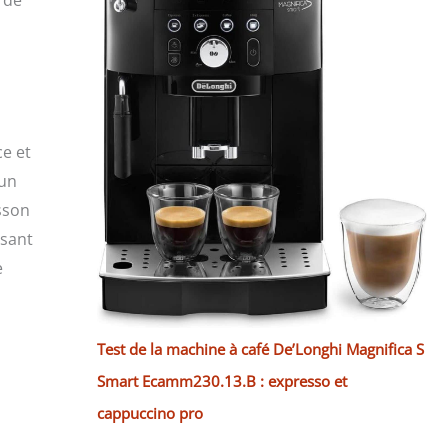
ce et
 un
sson
osant
e
Test de la machine à café De’Longhi Magnifica S
Smart Ecamm230.13.B : expresso et
cappuccino pro